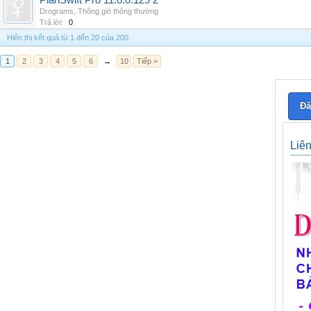
PlanSwift Pro 11.0.0.129 2
Drograms
,
Thông gió thông thường
Trả lời:
0
Hiển thị kết quả từ 1 đến 20 của 200
1
2
3
4
5
6
→
10
Tiếp >
Đă
Liê