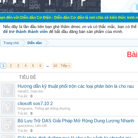
ễn đàn Cơ Điện - Diễn đàn Cơ điện là nơi chia sẽ kiến thức kinh nghiệm trong 
Nếu đây là lần đầu tiên bạn ghé thăm dmec.vn và có thắc mắc, bạn có th
để trở thành thành viên
để bắt đầu đăng bán sản phẩm của mình.
Trang chủ
Diễn đàn
Bài
1
2
3
4
5
6
→
10
Tiếp >
TIÊU ĐỀ
Hướng dẫn kỹ thuật phối trộn các loại phân bón lá cho rau
nana01
,
Giao lưu
Trả lời:
0
cliosoft sos7.10 2
Drograms
,
Thông gió thông thường
Trả lời:
0
Bộ Lưu Trữ DAS Giải Pháp Mở Rộng Dung Lượng Nhanh
quoctrieuu
,
Liên kết
Trả lời:
0