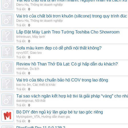
Vật liệu chịu lửa bị ăn mòn nhanh: Nguyên nhân và cách xử 
Dieru Ha
,
Thông tin doanh nghiệp
Trả lời:
0
Vai trò của chất bôi trơn khuôn (silicone) trong quy trình đ
Dieru Ha
,
Thông tin doanh nghiệp
Trả lời:
0
Lắp Đặt Máy Lạnh Treo Tường Toshiba Cho Showroom
tinhtrieuan
,
Máy lạnh
Trả lời:
0
Sofa màu kem đẹp có dễ phối nội thất không?
vyvy937
,
Giao lưu
Trả lời:
0
Review hồ Than Thở Đà Lạt: Có gì hấp dẫn du khách?
vietnhan
,
Du lịch
Trả lời:
0
Vai trò của tiêu chuẩn bảo hộ COV trong lao động
bao ho 3m
,
Các thiết bị khác
Trả lời:
0
Tại sao vách ngăn kết hợp kệ tivi là giải pháp “vàng” cho nh
daivietgroup
,
Nội thất
Trả lời:
0
Bộ DIY đèn ngủ kỳ lân giúp bé tự tạo góc riêng
Mykingdom_VTA
,
Hướng dẫn tham gia
Trả lời:
0