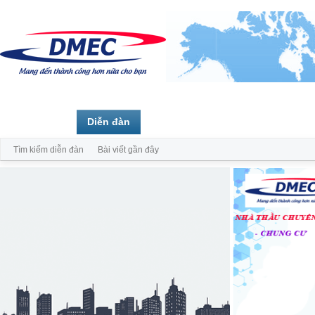
Trang chủ
Diễn đàn
Thành viên
Tìm kiếm diễn đàn
Bài viết gần đây