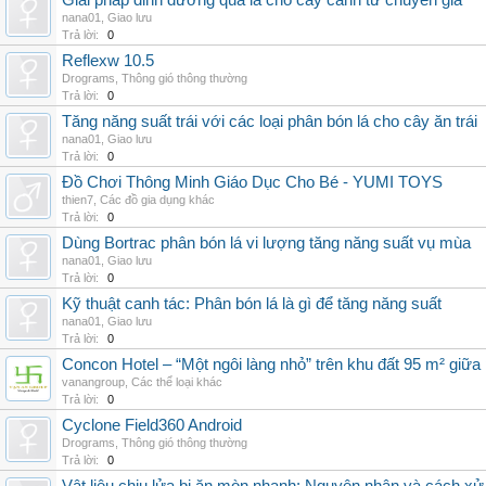
Giải pháp dinh dưỡng qua lá cho cây cảnh từ chuyên gia
nana01
,
Giao lưu
Trả lời:
0
Reflexw 10.5
Drograms
,
Thông gió thông thường
Trả lời:
0
Tăng năng suất trái với các loại phân bón lá cho cây ăn trái
nana01
,
Giao lưu
Trả lời:
0
Đồ Chơi Thông Minh Giáo Dục Cho Bé - YUMI TOYS
thien7
,
Các đồ gia dụng khác
Trả lời:
0
Dùng Bortrac phân bón lá vi lượng tăng năng suất vụ mùa
nana01
,
Giao lưu
Trả lời:
0
Kỹ thuật canh tác: Phân bón lá là gì để tăng năng suất
nana01
,
Giao lưu
Trả lời:
0
Concon Hotel – “Một ngôi làng nhỏ” trên khu đất 95 m² giữa
vanangroup
,
Các thể loại khác
Trả lời:
0
Cyclone Field360 Android
Drograms
,
Thông gió thông thường
Trả lời:
0