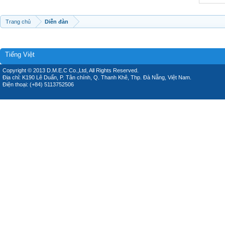
Trang chủ
Diễn đàn
Tiếng Việt
Copyright © 2013 D.M.E.C Co.,Ltd, All Rights Reserved.
Địa chỉ: K190 Lê Duẩn, P. Tân chính, Q. Thanh Khê, Thp. Đà Nẵng, Việt Nam.
Điện thoại: (+84) 5113752506