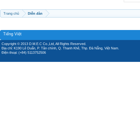
Trang chủ
Diễn đàn
Tiếng Việt
Copyright © 2013 D.M.E.C Co.,Ltd, All Rights Reserved.
Địa chỉ: K190 Lê Duẩn, P. Tân chính, Q. Thanh Khê, Thp. Đà Nẵng, Việt Nam.
Điện thoại: (+84) 5113752506