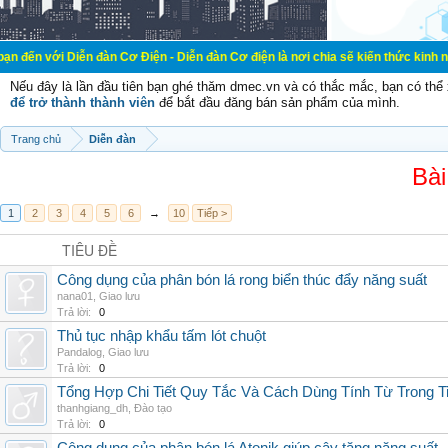
ễn đàn Cơ Điện - Diễn đàn Cơ điện là nơi chia sẽ kiến thức kinh nghiệm trong 
Nếu đây là lần đầu tiên bạn ghé thăm dmec.vn và có thắc mắc, bạn có th
để trở thành thành viên
để bắt đầu đăng bán sản phẩm của mình.
Trang chủ
Diễn đàn
Bài
1
2
3
4
5
6
→
10
Tiếp >
TIÊU ĐỀ
Công dụng của phân bón lá rong biển thúc đẩy năng suất
nana01
,
Giao lưu
Trả lời:
0
Thủ tục nhập khẩu tấm lót chuột
Pandalog
,
Giao lưu
Trả lời:
0
Tổng Hợp Chi Tiết Quy Tắc Và Cách Dùng Tính Từ Trong T
thanhgiang_dh
,
Đào tạo
Trả lời:
0