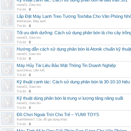
Kỹ thuật canh tác: Cách sử dụng phân bón lá đầu trâu 501
nana01
,
Giao lưu
Trả lời:
0
Lắp Đặt Máy Lạnh Treo Tường Toshiba Cho Văn Phòng Nh
tinhtrieuan
,
Máy lạnh
Trả lời:
0
Tối ưu dinh dưỡng: Cách sử dụng phân bón lá cho cây trồn
nana01
,
Giao lưu
Trả lời:
0
Hướng dẫn cách sử dụng phân bón lá Atonik chuẩn kỹ thuậ
nana01
,
Giao lưu
Trả lời:
0
Máy Hủy Tài Liệu Bảo Mật Thông Tin Doanh Nghiệp
quoctrieuu
,
Liên kết
Trả lời:
0
Kỹ thuật canh tác: Cách sử dụng phân bón lá 30-10-10 hiệu
nana01
,
Giao lưu
Trả lời:
0
Kỹ thuật dùng phân bón lá trung vi lượng tăng năng suất
nana01
,
Giao lưu
Trả lời:
0
Đồ Chơi Ngoài Trời Cho Trẻ – YUMI TOYS
thanhthieen7
,
Các đồ gia dụng khác
Trả lời:
0