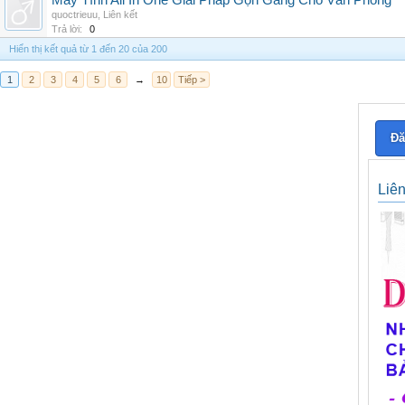
Máy Tính All In One Giải Pháp Gọn Gàng Cho Văn Phòng
quoctrieuu
,
Liên kết
Trả lời:
0
Hiển thị kết quả từ 1 đến 20 của 200
1
2
3
4
5
6
→
10
Tiếp >
Đă
Liê