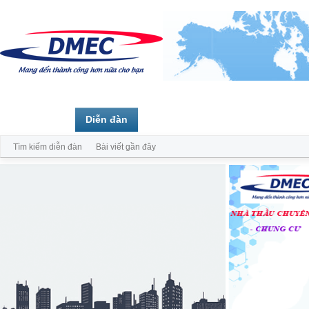
Trang chủ
Diễn đàn
Thành viên
Tìm kiếm diễn đàn
Bài viết gần đây