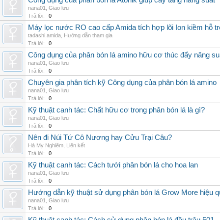
Công dụng của phân bón lá Atonik giúp cây tăng năng suất
nana01
,
Giao lưu
Trả lời:
0
Máy lọc nước RO cao cấp Amida tích hợp lõi Ion kiềm hỗ t
tadashi.amida
,
Hướng dẫn tham gia
Trả lời:
0
Công dụng của phân bón lá amino hữu cơ thúc đẩy năng su
nana01
,
Giao lưu
Trả lời:
0
Chuyên gia phân tích kỹ Công dụng của phân bón lá amino
nana01
,
Giao lưu
Trả lời:
0
Kỹ thuật canh tác: Chất hữu cơ trong phân bón lá là gì?
nana01
,
Giao lưu
Trả lời:
0
Nên đi Núi Tứ Cô Nương hay Cửu Trại Câu?
Hà My Nghiêm
,
Liên kết
Trả lời:
0
Kỹ thuật canh tác: Cách tưới phân bón lá cho hoa lan
nana01
,
Giao lưu
Trả lời:
0
Hướng dẫn kỹ thuật sử dụng phân bón lá Grow More hiệu q
nana01
,
Giao lưu
Trả lời:
0