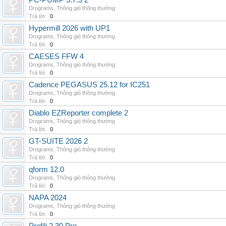
PC-PUMP 3.7.3 2
Drograms
,
Thông gió thông thường
Trả lời:
0
Hypermill 2026 with UP1
Drograms
,
Thông gió thông thường
Trả lời:
0
CAESES FFW 4
Drograms
,
Thông gió thông thường
Trả lời:
0
Cadence PEGASUS 25.12 for IC251
Drograms
,
Thông gió thông thường
Trả lời:
0
Diablo EZReporter complete 2
Drograms
,
Thông gió thông thường
Trả lời:
0
GT-SUITE 2026 2
Drograms
,
Thông gió thông thường
Trả lời:
0
qform 12.0
Drograms
,
Thông gió thông thường
Trả lời:
0
NAPA 2024
Drograms
,
Thông gió thông thường
Trả lời:
0