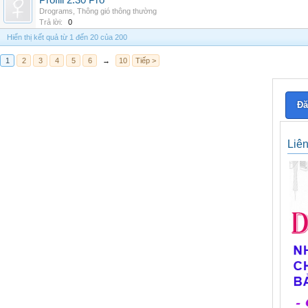
Profili 2.30 Pro
Drograms
,
Thông gió thông thường
Trả lời:
0
Hiển thị kết quả từ 1 đến 20 của 200
1
2
3
4
5
6
→
10
Tiếp >
Đă
Liê