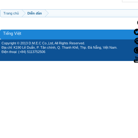
Trang chủ
Diễn đàn
Tiếng Việt
Copyright © 2013 D.M.E.C Co.,Ltd, All Rights Reserved.
Địa chỉ: K190 Lê Duẩn, P. Tân chính, Q. Thanh Khê, Thp. Đà Nẵng, Việt Nam.
Điện thoại: (+84) 5113752506