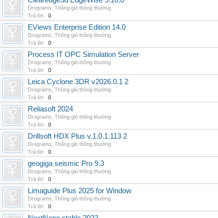
Clearedge3d EdgeWise 5.10.0
Drograms
,
Thông gió thông thường
Trả lời:
0
EViews Enterprise Edition 14.0
Drograms
,
Thông gió thông thường
Trả lời:
0
Process IT OPC Simulation Server
Drograms
,
Thông gió thông thường
Trả lời:
0
Leica Cyclone 3DR v2026.0.1 2
Drograms
,
Thông gió thông thường
Trả lời:
0
Reliasoft 2024
Drograms
,
Thông gió thông thường
Trả lời:
0
Drillsoft HDX Plus v.1.0.1.113 2
Drograms
,
Thông gió thông thường
Trả lời:
0
geogiga seismic Pro 9.3
Drograms
,
Thông gió thông thường
Trả lời:
0
Limaguide Plus 2025 for Window
Drograms
,
Thông gió thông thường
Trả lời:
0