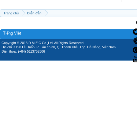
Trang chủ
Diễn đàn
Tiếng Việt
Copyright © 2013 D.M.E.C Co.,Ltd, All Rights Reserved.
Địa chỉ: K190 Lê Duẩn, P. Tân chính, Q. Thanh Khê, Thp. Đà Nẵng, Việt Nam.
Điện thoại: (+84) 5113752506