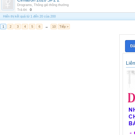
Cimatron 2026 SP2 2
Drograms
,
Thông gió thông thường
Trả lời:
0
Hiển thị kết quả từ 1 đến 20 của 200
1
2
3
4
5
6
→
10
Tiếp >
Đă
Liê