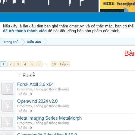
Nếu đây là lần đầu tiên bạn ghé thăm dmec.vn và có thắc mắc, bạn có th
để trở thành thành viên
để bắt đầu đăng bán sản phẩm của mình.
Trang chủ
Diễn đàn
Bài
1
2
3
4
5
6
→
10
Tiếp >
TIÊU ĐỀ
Forsk Atoll 3.6 x64
Drograms
,
Thông gió thông thường
Trả lời:
0
Openwind 2024 v2.0
Drograms
,
Thông gió thông thường
Trả lời:
0
Meta Imaging Series MetaMorph
Drograms
,
Thông gió thông thường
Trả lời:
0