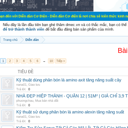
ễn đàn Cơ Điện - Diễn đàn Cơ điện là nơi chia sẽ kiến thức kinh nghiệm trong l
Nếu đây là lần đầu tiên bạn ghé thăm dmec.vn và có thắc mắc, bạn có th
để trở thành thành viên
để bắt đầu đăng bán sản phẩm của mình.
Trang chủ
Diễn đàn
Bài
1
2
3
4
5
6
→
10
Tiếp >
TIÊU ĐỀ
Kỹ thuật dùng phân bón lá amino axit tăng năng suất cây
nana01
,
Giao lưu
Trả lời:
0
NHÀ ĐẸP HIỆP THÀNH - QUẬN 12 | 51M² | GIÁ CHỈ 3,9 
phuongchau
,
Mua bán nhà đất
Trả lời:
0
Kỹ thuật sử dụng phân bón lá amino alexin tăng năng suất
nana01
,
Giao lưu
Trả lời:
0