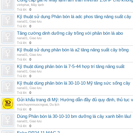
Cung cấp giá rẻ Máy lạnh âm trần Inverter 2.0HP cho khôn
vinhphat
,
Máy lạnh
Trả lời:
0
Kỹ thuật sử dụng Phân bón lá adc phos tăng năng suất cây
nana01
,
Giao lưu
Trả lời:
0
Tăng cường dinh dưỡng cây trồng với phân bón lá abo
nana01
,
Giao lưu
Trả lời:
0
Kỹ thuật sử dụng phân bón lá a2 tăng năng suất cây trồng
nana01
,
Giao lưu
Trả lời:
0
Kỹ thuật dùng phân bón lá 7-5-44 hợp trí tăng năng suất
nana01
,
Giao lưu
Trả lời:
0
Kỹ thuật dùng phân bón lá 30-10-10 Mỹ tăng sức sống cây
nana01
,
Giao lưu
Trả lời:
0
Gửi khẩu trang đi Mỹ: Hướng dẫn đầy đủ quy định, thủ tục 
vanchuyennuocngoai
,
Du lịch
Trả lời:
0
Dùng Phân bón lá 30-10-10 bm dưỡng lá cây xanh bền lâu!
nana01
,
Giao lưu
Trả lời:
0