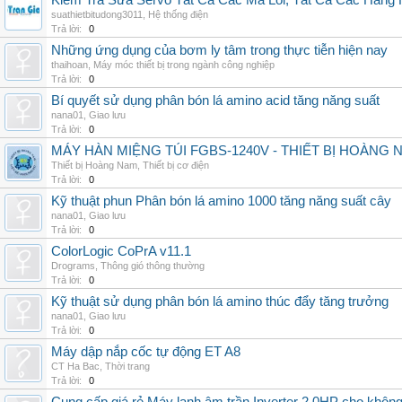
Kiểm Tra Sửa Servo Tất Cả Các Mã Lỗi, Tất Cả Các Hãng 
suathietbitudong3011
,
Hệ thống điện
Trả lời:
0
Những ứng dụng của bơm ly tâm trong thực tiễn hiện nay
thaihoan
,
Máy móc thiết bị trong ngành công nghiệp
Trả lời:
0
Bí quyết sử dụng phân bón lá amino acid tăng năng suất
nana01
,
Giao lưu
Trả lời:
0
MÁY HÀN MIỆNG TÚI FGBS-1240V - THIẾT BỊ HOÀNG 
Thiết bị Hoàng Nam
,
Thiết bị cơ điện
Trả lời:
0
Kỹ thuật phun Phân bón lá amino 1000 tăng năng suất cây
nana01
,
Giao lưu
Trả lời:
0
ColorLogic CoPrA v11.1
Drograms
,
Thông gió thông thường
Trả lời:
0
Kỹ thuật sử dụng phân bón lá amino thúc đẩy tăng trưởng
nana01
,
Giao lưu
Trả lời:
0
Máy dập nắp cốc tự động ET A8
CT Ha Bac
,
Thời trang
Trả lời:
0