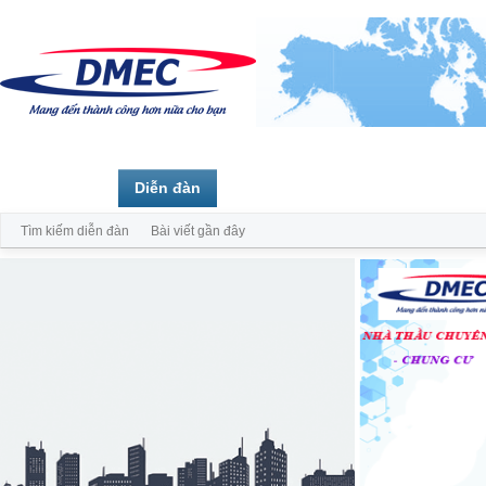
Trang chủ
Diễn đàn
Thành viên
Tìm kiếm diễn đàn
Bài viết gần đây