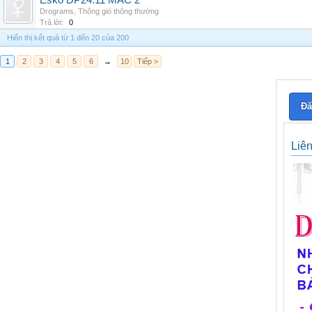
Esko DP24.11 MAC 2
Drograms
,
Thông gió thông thường
Trả lời:
0
Hiển thị kết quả từ 1 đến 20 của 200
1
2
3
4
5
6
→
10
Tiếp >
Đă
Liê