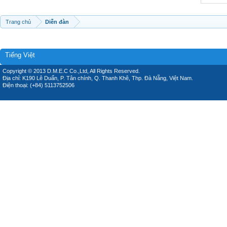
Trang chủ
Diễn đàn
Tiếng Việt
Copyright © 2013 D.M.E.C Co.,Ltd, All Rights Reserved.
Địa chỉ: K190 Lê Duẩn, P. Tân chính, Q. Thanh Khê, Thp. Đà Nẵng, Việt Nam.
Điện thoại: (+84) 5113752506