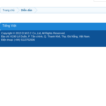
Trang chủ
Diễn đàn
Tiếng Việt
Copyright © 2013 D.M.E.C Co.,Ltd, All Rights Reserved.
Địa chỉ: K190 Lê Duẩn, P. Tân chính, Q. Thanh Khê, Thp. Đà Nẵng, Việt Nam.
Điện thoại: (+84) 5113752506