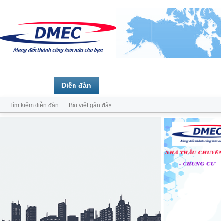
Trang chủ
Diễn đàn
Thành viên
Tìm kiếm diễn đàn
Bài viết gần đây