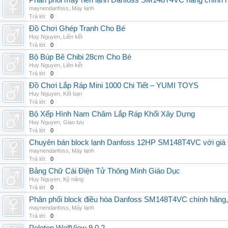
Phân phối máy nén lạnh Danfoss SM148T4VC hàng chính hã
maynendanfoss
,
Máy lạnh
Trả lời:
0
Đồ Chơi Ghép Tranh Cho Bé
Huy Nguyen
,
Liên kết
Trả lời:
0
Bộ Búp Bê Chibi 28cm Cho Bé
Huy Nguyen
,
Liên kết
Trả lời:
0
Đồ Chơi Lắp Ráp Mini 1000 Chi Tiết – YUMI TOYS
Huy Nguyen
,
Kết bạn
Trả lời:
0
Bộ Xếp Hình Nam Châm Lắp Ráp Khối Xây Dựng
Huy Nguyen
,
Giao lưu
Trả lời:
0
Chuyên bán block lạnh Danfoss 12HP SM148T4VC với giá tốt
maynendanfoss
,
Máy lạnh
Trả lời:
0
Bảng Chữ Cái Điện Tử Thông Minh Giáo Dục
Huy Nguyen
,
Kỹ năng
Trả lời:
0
Phân phối block điều hòa Danfoss SM148T4VC chính hãng, g
maynendanfoss
,
Máy lạnh
Trả lời:
0