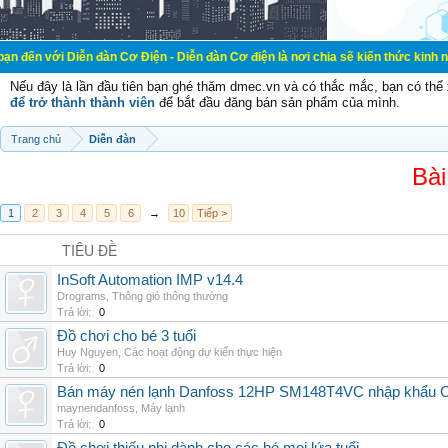
ễn đàn Cơ Điện - Diễn đàn Cơ điện là nơi chia sẽ kiến thức kinh nghiệm trong 
Nếu đây là lần đầu tiên bạn ghé thăm dmec.vn và có thắc mắc, bạn có th
để trở thành thành viên
để bắt đầu đăng bán sản phẩm của mình.
Trang chủ
Diễn đàn
Bài
1
2
3
4
5
6
→
10
Tiếp >
TIÊU ĐỀ
InSoft Automation IMP v14.4
Drograms
,
Thông gió thông thường
Trả lời:
0
Đồ chơi cho bé 3 tuổi
Huy Nguyen
,
Các hoạt động dự kiến thực hiện
Trả lời:
0
Bán máy nén lạnh Danfoss 12HP SM148T4VC nhập khẩu China
maynendanfoss
,
Máy lạnh
Trả lời:
0