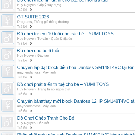
Đồ chơi thiếu nhi dành cho các bé mọi lứa tuổi
Huy Nguyen
,
Góp ý xây dựng
Trả lời:
0
GT-SUITE 2026
Drograms
,
Thông gió thông thường
Trả lời:
0
Đồ chơi trẻ em 10 tuổi cho các bé – YUMI TOYS
Huy Nguyen
,
Tư vấn - Quản lý địa ốc
Trả lời:
0
Đồ chơi cho bé 6 tuổi
Huy Nguyen
,
Đào tạo
Trả lời:
0
Chuyên lắp đặt block điều hòa Danfoss SM148T4VC tại Bình
maynendanfoss
,
Máy lạnh
Trả lời:
0
Đồ chơi phát triển trí tuệ cho bé – YUMI TOYS
Huy Nguyen
,
Trang trí nội ngoại thất
Trả lời:
0
Chuyên bán#thay mới block Danfoss 12HP SM148T4VC tận n
maynendanfoss
,
Máy lạnh
Trả lời:
0
Đồ Chơi Ghép Tranh Cho Bé
Huy Nguyen
,
Liên kết
Trả lời:
0