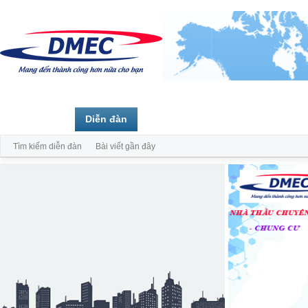
Trang chủ
Diễn đàn
Thành viên
Tìm kiếm diễn đàn
Bài viết gần đây