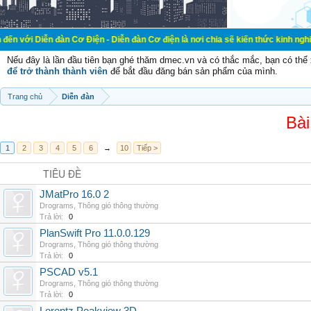
đàn Cơ Điện - Diễn đàn Cơ điện là nơi chia sẽ kiến thức kinh nghiệm trong lãn
Nếu đây là lần đầu tiên bạn ghé thăm dmec.vn và có thắc mắc, bạn có th
để trở thành thành viên
để bắt đầu đăng bán sản phẩm của mình.
Trang chủ
Diễn đàn
Bài
1
2
3
4
5
6
→
10
Tiếp >
TIÊU ĐỀ
JMatPro 16.0 2
Drograms
,
Thông gió thông thường
Trả lời:
0
PlanSwift Pro 11.0.0.129
Drograms
,
Thông gió thông thường
Trả lời:
0
PSCAD v5.1
Drograms
,
Thông gió thông thường
Trả lời:
0