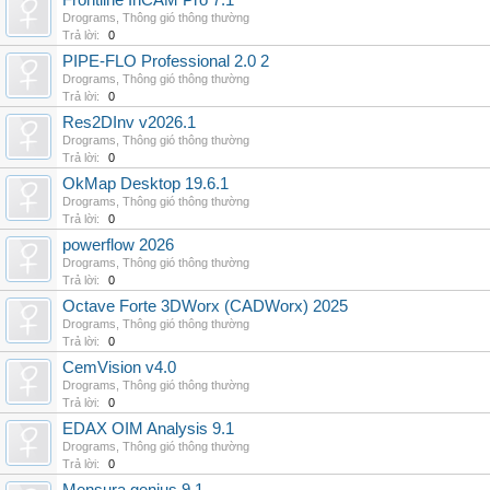
Frontline InCAM Pro 7.1
Drograms
,
Thông gió thông thường
Trả lời:
0
PIPE-FLO Professional 2.0 2
Drograms
,
Thông gió thông thường
Trả lời:
0
Res2DInv v2026.1
Drograms
,
Thông gió thông thường
Trả lời:
0
OkMap Desktop 19.6.1
Drograms
,
Thông gió thông thường
Trả lời:
0
powerflow 2026
Drograms
,
Thông gió thông thường
Trả lời:
0
Octave Forte 3DWorx (CADWorx) 2025
Drograms
,
Thông gió thông thường
Trả lời:
0
CemVision v4.0
Drograms
,
Thông gió thông thường
Trả lời:
0
EDAX OIM Analysis 9.1
Drograms
,
Thông gió thông thường
Trả lời:
0