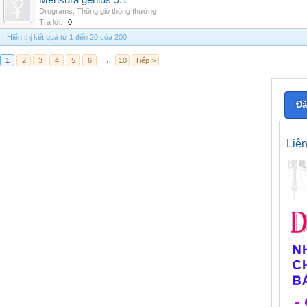
Mensura genius 9.1
Drograms
,
Thông gió thông thường
Trả lời:
0
Hiển thị kết quả từ 1 đến 20 của 200
1
2
3
4
5
6
→
10
Tiếp >
Đă
Liê