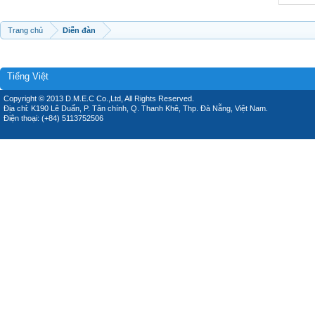
Trang chủ
Diễn đàn
Tiếng Việt
Copyright © 2013 D.M.E.C Co.,Ltd, All Rights Reserved.
Địa chỉ: K190 Lê Duẩn, P. Tân chính, Q. Thanh Khê, Thp. Đà Nẵng, Việt Nam.
Điện thoại: (+84) 5113752506