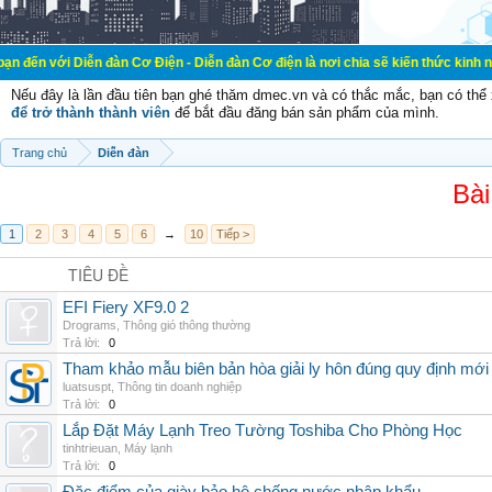
ễn đàn Cơ Điện - Diễn đàn Cơ điện là nơi chia sẽ kiến thức kinh nghiệm trong 
Nếu đây là lần đầu tiên bạn ghé thăm dmec.vn và có thắc mắc, bạn có th
để trở thành thành viên
để bắt đầu đăng bán sản phẩm của mình.
Trang chủ
Diễn đàn
Bài
1
2
3
4
5
6
→
10
Tiếp >
TIÊU ĐỀ
EFI Fiery XF9.0 2
Drograms
,
Thông gió thông thường
Trả lời:
0
Tham khảo mẫu biên bản hòa giải ly hôn đúng quy định mới
luatsuspt
,
Thông tin doanh nghiệp
Trả lời:
0
Lắp Đặt Máy Lạnh Treo Tường Toshiba Cho Phòng Học
tinhtrieuan
,
Máy lạnh
Trả lời:
0