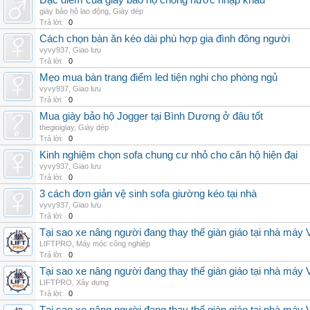
Đặc điểm của giày bảo hộ chống nước nhập khẩu
giày bảo hộ lao động
,
Giày dép
Trả lời:
0
Cách chọn bàn ăn kéo dài phù hợp gia đình đông người
vyvy937
,
Giao lưu
Trả lời:
0
Mẹo mua bàn trang điểm led tiện nghi cho phòng ngủ
vyvy937
,
Giao lưu
Trả lời:
0
Mua giày bảo hộ Jogger tại Bình Dương ở đâu tốt
thegioigiay
,
Giày dép
Trả lời:
0
Kinh nghiệm chọn sofa chung cư nhỏ cho căn hộ hiện đại
vyvy937
,
Giao lưu
Trả lời:
0
3 cách đơn giản vệ sinh sofa giường kéo tại nhà
vyvy937
,
Giao lưu
Trả lời:
0
Tại sao xe nâng người đang thay thế giàn giáo tại nhà máy
LIFTPRO
,
Máy móc công nghiệp
Trả lời:
0
Tại sao xe nâng người đang thay thế giàn giáo tại nhà máy
LIFTPRO
,
Xây dựng
Trả lời:
0