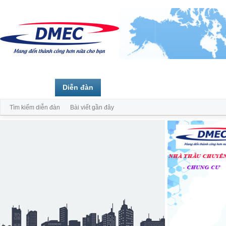
Trang chủ
Diễn đàn
Thành viên
Tìm kiếm diễn đàn
Bài viết gần đây