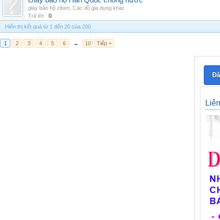
Giày bảo hộ Hàn Quốc chống nước
giày bảo hộ ziben
,
Các đồ gia dụng khác
Trả lời:
0
Hiển thị kết quả từ 1 đến 20 của 200
1
2
3
4
5
6
→
10
Tiếp >
Đă
Liê