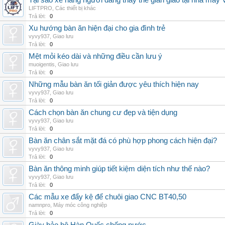
Tại sao xe nâng người đang thay thế giàn giáo tại nhà máy
LIFTPRO
,
Các thiết bị khác
Trả lời:
0
Xu hướng bàn ăn hiện đại cho gia đình trẻ
vyvy937
,
Giao lưu
Trả lời:
0
Mệt mỏi kéo dài và những điều cần lưu ý
muoigentis
,
Giao lưu
Trả lời:
0
Những mẫu bàn ăn tối giản được yêu thích hiện nay
vyvy937
,
Giao lưu
Trả lời:
0
Cách chọn bàn ăn chung cư đẹp và tiện dụng
vyvy937
,
Giao lưu
Trả lời:
0
Bàn ăn chân sắt mặt đá có phù hợp phong cách hiện đại?
vyvy937
,
Giao lưu
Trả lời:
0
Bàn ăn thông minh giúp tiết kiệm diện tích như thế nào?
vyvy937
,
Giao lưu
Trả lời:
0
Các mẫu xe đẩy kệ để chuôi giao CNC BT40,50
namnpro
,
Máy móc công nghiệp
Trả lời:
0