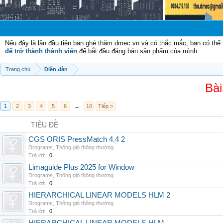
Chào mừng
Nếu đây là lần đầu tiên bạn ghé thăm dmec.vn và có thắc mắc, bạn có th
để trở thành thành viên
để bắt đầu đăng bán sản phẩm của mình.
Trang chủ
Diễn đàn
Bài
1
2
3
4
5
6
→
10
Tiếp >
TIÊU ĐỀ
CGS ORIS PressMatch 4.4 2
Drograms
,
Thông gió thông thường
Trả lời:
0
Limaguide Plus 2025 for Window
Drograms
,
Thông gió thông thường
Trả lời:
0
HIERARCHICAL LINEAR MODELS HLM 2
Drograms
,
Thông gió thông thường
Trả lời:
0