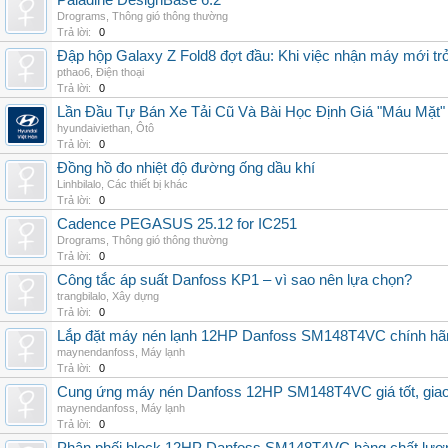
Paladine DesignBase 6.2
Drograms
,
Thông gió thông thường
Trả lời:
0
Đập hộp Galaxy Z Fold8 đợt đầu: Khi việc nhận máy mới tr
pthao6
,
Điện thoại
Trả lời:
0
Lần Đầu Tự Bán Xe Tải Cũ Và Bài Học Định Giá "Máu Mặt"
hyundaiviethan
,
Ôtô
Trả lời:
0
Đồng hồ đo nhiệt độ đường ống dầu khí
Linhbilalo
,
Các thiết bị khác
Trả lời:
0
Cadence PEGASUS 25.12 for IC251
Drograms
,
Thông gió thông thường
Trả lời:
0
Công tắc áp suất Danfoss KP1 – vì sao nên lựa chọn?
trangbilalo
,
Xây dựng
Trả lời:
0
Lắp đặt máy nén lạnh 12HP Danfoss SM148T4VC chính hãng, 
maynendanfoss
,
Máy lạnh
Trả lời:
0
Cung ứng máy nén Danfoss 12HP SM148T4VC giá tốt, giao h
maynendanfoss
,
Máy lạnh
Trả lời:
0