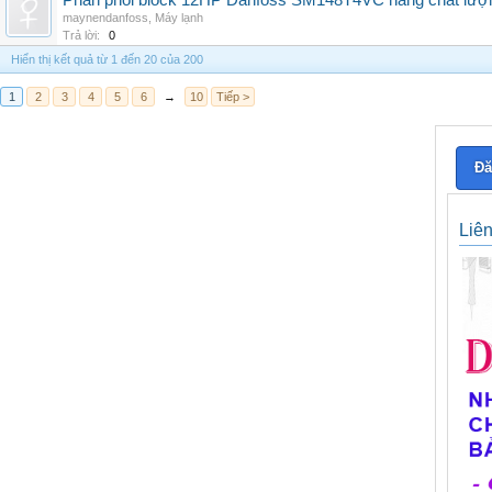
Phân phối block 12HP Danfoss SM148T4VC hàng chất lượng,
maynendanfoss
,
Máy lạnh
Trả lời:
0
Hiển thị kết quả từ 1 đến 20 của 200
1
2
3
4
5
6
→
10
Tiếp >
Đă
Liê