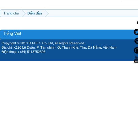
Trang chủ
Diễn đàn
Tiếng Việt
Copyright © 2013 D.M.E.C Co.,Ltd, All Rights Reserved.
Địa chỉ: K190 Lê Duẩn, P. Tân chính, Q. Thanh Khê, Thp. Đà Nẵng, Việt Nam.
Điện thoại: (+84) 5113752506