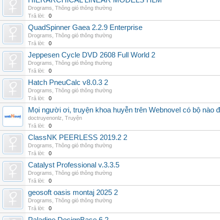
HIERARCHICAL LINEAR MODELS HLM
Drograms
,
Thông gió thông thường
Trả lời:
0
QuadSpinner Gaea 2.2.9 Enterprise
Drograms
,
Thông gió thông thường
Trả lời:
0
Jeppesen Cycle DVD 2608 Full World 2
Drograms
,
Thông gió thông thường
Trả lời:
0
Hatch PneuCalc v8.0.3 2
Drograms
,
Thông gió thông thường
Trả lời:
0
Mọi người ơi, truyện khoa huyễn trên Webnovel có bộ nào
doctruyenonlz
,
Truyện
Trả lời:
0
ClassNK PEERLESS 2019.2 2
Drograms
,
Thông gió thông thường
Trả lời:
0
Catalyst Professional v.3.3.5
Drograms
,
Thông gió thông thường
Trả lời:
0
geosoft oasis montaj 2025 2
Drograms
,
Thông gió thông thường
Trả lời:
0