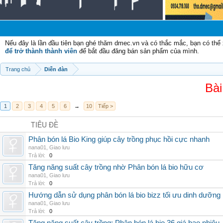
Nếu đây là lần đầu tiên bạn ghé thăm dmec.vn và có thắc mắc, bạn có th
để trở thành thành viên
để bắt đầu đăng bán sản phẩm của mình.
Trang chủ
Diễn đàn
Bài
1
2
3
4
5
6
→
10
Tiếp >
TIÊU ĐỀ
Phân bón lá Bio King giúp cây trồng phục hồi cực nhanh
nana01
,
Giao lưu
Trả lời:
0
Tăng năng suất cây trồng nhờ Phân bón lá bio hữu cơ
nana01
,
Giao lưu
Trả lời:
0
Hướng dẫn sử dụng phân bón lá bio bizz tối ưu dinh dưỡng
nana01
,
Giao lưu
Trả lời:
0