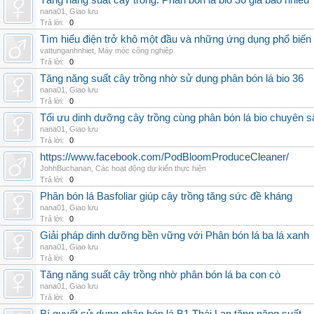
Tăng năng suất cây trồng: Phân bón lá bio 36 giá bao nhiêu
nana01
,
Giao lưu
Trả lời:
0
Tìm hiểu điện trở khô một đầu và những ứng dụng phổ biến 
vattunganhnhiet
,
Máy móc công nghiệp
Trả lời:
0
Tăng năng suất cây trồng nhờ sử dụng phân bón lá bio 36
nana01
,
Giao lưu
Trả lời:
0
Tối ưu dinh dưỡng cây trồng cùng phân bón lá bio chuyên s
nana01
,
Giao lưu
Trả lời:
0
https://www.facebook.com/PodBloomProduceCleaner/
JohhBuchanan
,
Các hoạt động dự kiến thực hiện
Trả lời:
0
Phân bón lá Basfoliar giúp cây trồng tăng sức đề kháng
nana01
,
Giao lưu
Trả lời:
0
Giải pháp dinh dưỡng bền vững với Phân bón lá ba lá xanh
nana01
,
Giao lưu
Trả lời:
0
Tăng năng suất cây trồng nhờ phân bón lá ba con cò
nana01
,
Giao lưu
Trả lời:
0