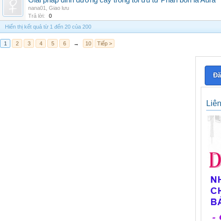
Giải pháp dinh dưỡng cây trồng tối ưu từ Phân bón lá Aura
nana01
,
Giao lưu
Trả lời:
0
Hiển thị kết quả từ 1 đến 20 của 200
1
2
3
4
5
6
→
10
Tiếp >
Đă
Liê