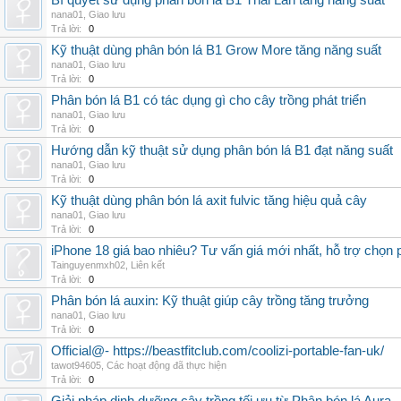
Bí quyết sử dụng phân bón lá B1 Thái Lan tăng năng suất
nana01
,
Giao lưu
Trả lời:
0
Kỹ thuật dùng phân bón lá B1 Grow More tăng năng suất
nana01
,
Giao lưu
Trả lời:
0
Phân bón lá B1 có tác dụng gì cho cây trồng phát triển
nana01
,
Giao lưu
Trả lời:
0
Hướng dẫn kỹ thuật sử dụng phân bón lá B1 đạt năng suất
nana01
,
Giao lưu
Trả lời:
0
Kỹ thuật dùng phân bón lá axit fulvic tăng hiệu quả cây
nana01
,
Giao lưu
Trả lời:
0
iPhone 18 giá bao nhiêu? Tư vấn giá mới nhất, hỗ trợ chọn
Tainguyenmxh02
,
Liên kết
Trả lời:
0
Phân bón lá auxin: Kỹ thuật giúp cây trồng tăng trưởng
nana01
,
Giao lưu
Trả lời:
0
Official@- https://beastfitclub.com/coolizi-portable-fan-uk/
tawot94605
,
Các hoạt động đã thực hiện
Trả lời:
0