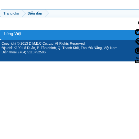
Trang chủ
Diễn đàn
Tiếng Việt
Copyright © 2013 D.M.E.C Co.,Ltd, All Rights Reserved.
Địa chỉ: K190 Lê Duẩn, P. Tân chính, Q. Thanh Khê, Thp. Đà Nẵng, Việt Nam.
Điện thoại: (+84) 5113752506