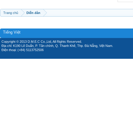
Trang chủ
Diễn đàn
Tiếng Việt
Copyright © 2013 D.M.E.C Co.,Ltd, All Rights Reserved.
Địa chỉ: K190 Lê Duẩn, P. Tân chính, Q. Thanh Khê, Thp. Đà Nẵng, Việt Nam.
Điện thoại: (+84) 5113752506