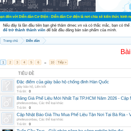
 Diễn đàn Cơ Điện - Diễn đàn Cơ điện là nơi chia sẽ kiến thức kinh nghiệm tron
Nếu đây là lần đầu tiên bạn ghé thăm dmec.vn và có thắc mắc, bạn có th
để trở thành thành viên
để bắt đầu đăng bán sản phẩm của mình.
Trang chủ
Diễn đàn
Bài
1
2
3
4
5
6
→
10
Tiếp >
TIÊU ĐỀ
Đặc điểm của giày bảo hộ chống đinh Hàn Quốc
giày bảo hộ
,
Liên kết
Trả lời:
0
Bảng Giá Phế Liệu Mới Nhất Tại TP.HCM Năm 2026 - Cập 
phelieusonbau
,
Các thể loại khác
Trả lời:
0
Cập Nhật Báo Giá Thu Mua Phế Liệu Tận Nơi Tại Bà Rịa -
phelieusonbau
,
Các thể loại khác
Trả lời:
0