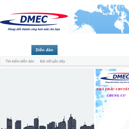
Trang chủ
Diễn đàn
Thành viên
Tìm kiếm diễn đàn
Bài viết gần đây