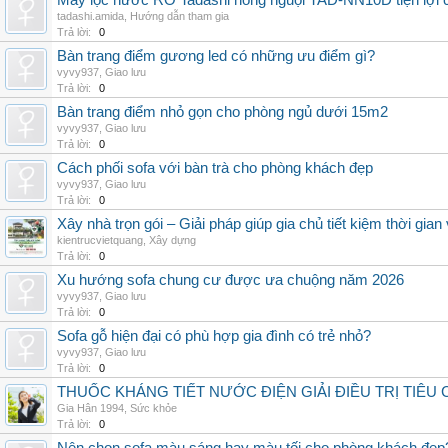
Máy lọc nước RO Tadashi nóng nguội TAD-NN10D tiện lợi c
tadashi.amida
,
Hướng dẫn tham gia
Trả lời:
0
Bàn trang điểm gương led có những ưu điểm gì?
vyvy937
,
Giao lưu
Trả lời:
0
Bàn trang điểm nhỏ gọn cho phòng ngủ dưới 15m2
vyvy937
,
Giao lưu
Trả lời:
0
Cách phối sofa với bàn trà cho phòng khách đẹp
vyvy937
,
Giao lưu
Trả lời:
0
Xây nhà trọn gói – Giải pháp giúp gia chủ tiết kiệm thời gia
kientrucvietquang
,
Xây dựng
Trả lời:
0
Xu hướng sofa chung cư được ưa chuộng năm 2026
vyvy937
,
Giao lưu
Trả lời:
0
Sofa gỗ hiện đại có phù hợp gia đình có trẻ nhỏ?
vyvy937
,
Giao lưu
Trả lời:
0
THUỐC KHÁNG TIẾT NƯỚC ĐIỆN GIẢI ĐIỀU TRỊ TIÊU
Gia Hân 1994
,
Sức khỏe
Trả lời:
0