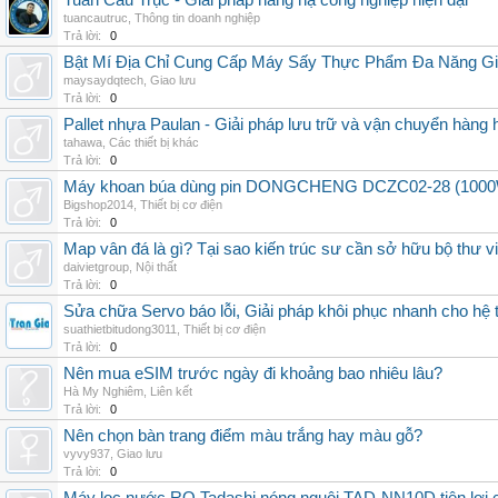
Tuấn Cầu Trục - Giải pháp nâng hạ công nghiệp hiện đại
tuancautruc
,
Thông tin doanh nghiệp
Trả lời:
0
Bật Mí Địa Chỉ Cung Cấp Máy Sấy Thực Phẩm Đa Năng G
maysaydqtech
,
Giao lưu
Trả lời:
0
Pallet nhựa Paulan - Giải pháp lưu trữ và vận chuyển hàng
tahawa
,
Các thiết bị khác
Trả lời:
0
Máy khoan búa dùng pin DONGCHENG DCZC02-28 (1000W, 
Bigshop2014
,
Thiết bị cơ điện
Trả lời:
0
Map vân đá là gì? Tại sao kiến trúc sư cần sở hữu bộ thư 
daivietgroup
,
Nội thất
Trả lời:
0
Sửa chữa Servo báo lỗi, Giải pháp khôi phục nhanh cho hệ 
suathietbitudong3011
,
Thiết bị cơ điện
Trả lời:
0
Nên mua eSIM trước ngày đi khoảng bao nhiêu lâu?
Hà My Nghiêm
,
Liên kết
Trả lời:
0
Nên chọn bàn trang điểm màu trắng hay màu gỗ?
vyvy937
,
Giao lưu
Trả lời:
0