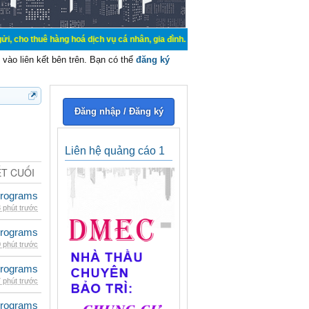
hàng hoá dịch vụ cá nhân, gia đình. Mua bán, ký gửi, cho thuê thiết bị hệ thốn
vào liên kết bên trên. Bạn có thể
đăng ký
Đăng nhập / Đăng ký
Liên hệ quảng cáo 1
ẾT CUỐI
rograms
 phút trước
rograms
 phút trước
rograms
 phút trước
rograms