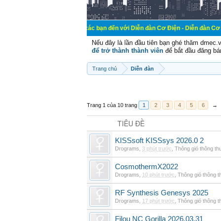
Chào mừng các bạn đến với Diễn đàn Cơ Điện - Diễn đàn Cơ điện là nơi chi
Nếu đây là lần đầu tiên bạn ghé thăm dmec.
để trở thành thành viên
để bắt đầu đăng bá
Trang chủ
Diễn đàn
Trang 1 của 10 trang
1
2
3
4
5
6
→
TIÊU ĐỀ
KISSsoft KISSsys 2026.0 2
Drograms
,
3 phút trước
,
Thông gió thông t
CosmothermX2022
Drograms
,
10 phút trước
,
Thông gió thông 
RF Synthesis Genesys 2025
Drograms
,
17 phút trước
,
Thông gió thông 
Filou NC Gorilla 2026.03.31