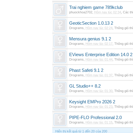
Trai nghiem game 789kclub
phuockhoa2702
,
Hôm nay lúc 02:34
,
Các thi
GeoticSection 1.0.13 2
Drograms
,
Hôm nay lúc 02:24
,
Thông gió t
Mensura genius 9.1 2
Drograms
,
Hôm nay lúc 02:17
,
Thông gió t
EViews Enterprise Edition 14.0 2
Drograms
,
Hôm nay lúc 01:44
,
Thông gió t
Phast Safeti 9.1 2
Drograms
,
Hôm nay lúc 01:37
,
Thông gió t
GL Studio++ 8.2
Drograms
,
Hôm nay lúc 01:30
,
Thông gió t
Keysight EMPro 2026 2
Drograms
,
Hôm nay lúc 01:23
,
Thông gió t
PIPE-FLO Professional 2.0
Drograms
,
Hôm nay lúc 01:15
,
Thông gió t
Hiển thị kết quả từ 1 đến 20 của 200