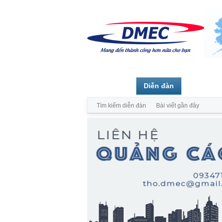
Trang chủ
Diễn đàn
Thành vi
Tìm kiếm diễn đàn
Bài viết gần đây