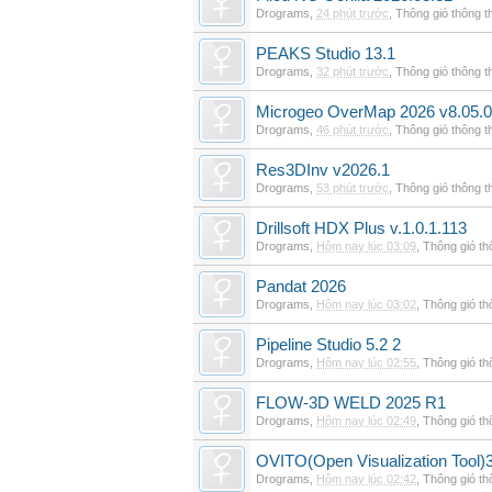
Drograms
,
24 phút trước
,
Thông gió thông 
PEAKS Studio 13.1
Drograms
,
32 phút trước
,
Thông gió thông 
Microgeo OverMap 2026 v8.05.
Drograms
,
46 phút trước
,
Thông gió thông 
Res3DInv v2026.1
Drograms
,
53 phút trước
,
Thông gió thông 
Drillsoft HDX Plus v.1.0.1.113
Drograms
,
Hôm nay lúc 03:09
,
Thông gió t
Pandat 2026
Drograms
,
Hôm nay lúc 03:02
,
Thông gió t
Pipeline Studio 5.2 2
Drograms
,
Hôm nay lúc 02:55
,
Thông gió t
FLOW-3D WELD 2025 R1
Drograms
,
Hôm nay lúc 02:49
,
Thông gió t
OVITO(Open Visualization Tool)3
Drograms
,
Hôm nay lúc 02:42
,
Thông gió t