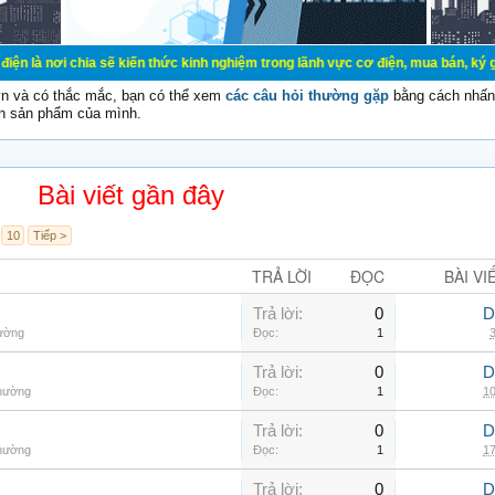
a sẽ kiến thức kinh nghiệm trong lãnh vực cơ điện, mua bán, ký gửi, cho thuê 
vn và có thắc mắc, bạn có thể xem
các câu hỏi thường gặp
bằng cách nhấn 
n sản phẩm của mình.
Bài viết gần đây
10
Tiếp >
TRẢ LỜI
ĐỌC
BÀI VI
Trả lời:
0
D
hường
Đọc:
1
3
Trả lời:
0
D
thường
Đọc:
1
10
Trả lời:
0
D
thường
Đọc:
1
17
Trả lời:
0
D