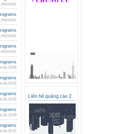
 phút trước
rograms
 phút trước
rograms
 phút trước
rograms
 phút trước
rograms
y lúc 03:09
rograms
y lúc 03:02
rograms
Liên hệ quảng cáo 2
y lúc 02:55
rograms
y lúc 02:49
rograms
y lúc 02:42