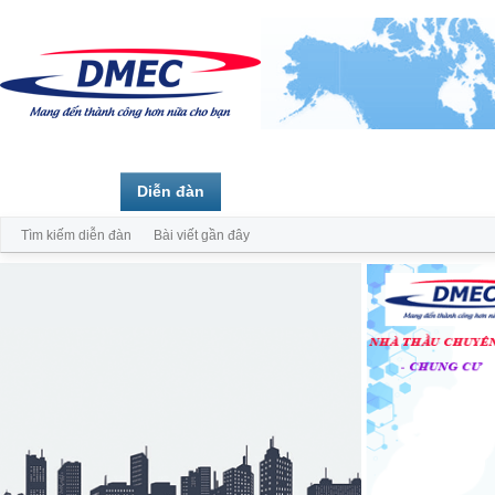
Trang chủ
Diễn đàn
Thành viên
Tìm kiếm diễn đàn
Bài viết gần đây