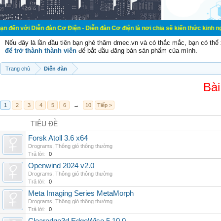
n đàn Cơ Điện - Diễn đàn Cơ điện là nơi chia sẽ kiến thức kinh nghiệm trong l
Nếu đây là lần đầu tiên bạn ghé thăm dmec.vn và có thắc mắc, bạn có th
để trở thành thành viên
để bắt đầu đăng bán sản phẩm của mình.
Trang chủ
Diễn đàn
Bài
1
2
3
4
5
6
→
10
Tiếp >
TIÊU ĐỀ
Forsk Atoll 3.6 x64
Drograms
,
Thông gió thông thường
Trả lời:
0
Openwind 2024 v2.0
Drograms
,
Thông gió thông thường
Trả lời:
0
Meta Imaging Series MetaMorph
Drograms
,
Thông gió thông thường
Trả lời:
0