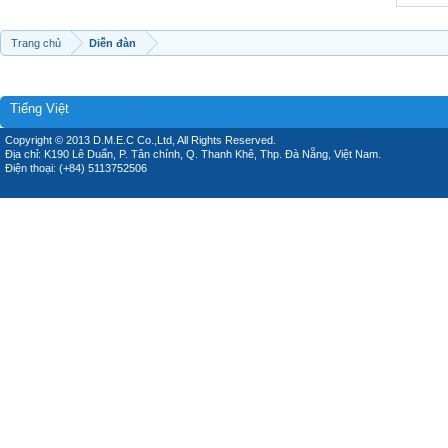
Trang chủ
Diễn đàn
Tiếng Việt
Copyright © 2013 D.M.E.C Co.,Ltd, All Rights Reserved.
Địa chỉ: K190 Lê Duẩn, P. Tân chính, Q. Thanh Khê, Thp. Đà Nẵng, Việt Nam.
Điện thoại: (+84) 5113752506