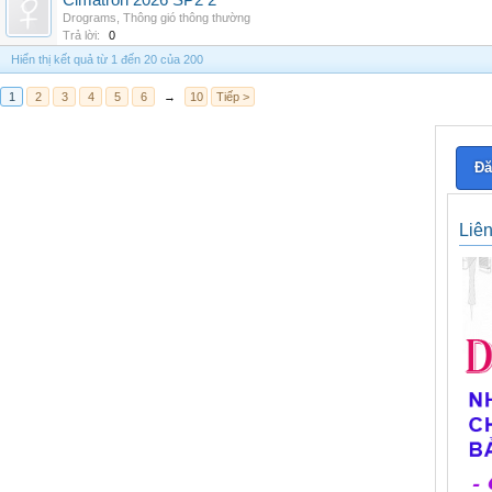
Cimatron 2026 SP2 2
Drograms
,
Thông gió thông thường
Trả lời:
0
Hiển thị kết quả từ 1 đến 20 của 200
1
2
3
4
5
6
→
10
Tiếp >
Đă
Liê