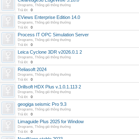
Clearedge3d EdgeWise 5.10.0
Drograms
,
Thông gió thông thường
Trả lời:
0
EViews Enterprise Edition 14.0
Drograms
,
Thông gió thông thường
Trả lời:
0
Process IT OPC Simulation Server
Drograms
,
Thông gió thông thường
Trả lời:
0
Leica Cyclone 3DR v2026.0.1 2
Drograms
,
Thông gió thông thường
Trả lời:
0
Reliasoft 2024
Drograms
,
Thông gió thông thường
Trả lời:
0
Drillsoft HDX Plus v.1.0.1.113 2
Drograms
,
Thông gió thông thường
Trả lời:
0
geogiga seismic Pro 9.3
Drograms
,
Thông gió thông thường
Trả lời:
0
Limaguide Plus 2025 for Window
Drograms
,
Thông gió thông thường
Trả lời:
0