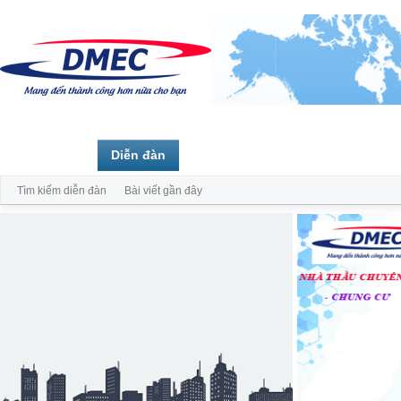
Trang chủ
Diễn đàn
Thành viên
Tìm kiếm diễn đàn
Bài viết gần đây