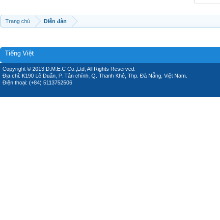
Trang chủ
Diễn đàn
Tiếng Việt
Copyright © 2013 D.M.E.C Co.,Ltd, All Rights Reserved.
Địa chỉ: K190 Lê Duẩn, P. Tân chính, Q. Thanh Khê, Thp. Đà Nẵng, Việt Nam.
Điện thoại: (+84) 5113752506