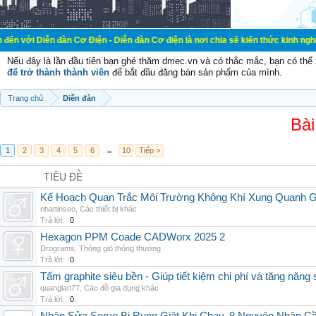
đàn Cơ Điện - Diễn đàn Cơ điện là nơi chia sẽ kiến thức kinh nghiệm trong lãn
Nếu đây là lần đầu tiên bạn ghé thăm dmec.vn và có thắc mắc, bạn có th
để trở thành thành viên
để bắt đầu đăng bán sản phẩm của mình.
Trang chủ
Diễn đàn
Bài
1
2
3
4
5
6
→
10
Tiếp >
TIÊU ĐỀ
Kế Hoạch Quan Trắc Môi Trường Không Khí Xung Quanh
nhattinseo
,
Các thiết bị khác
Trả lời:
0
Hexagon PPM Coade CADWorx 2025 2
Drograms
,
Thông gió thông thường
Trả lời:
0
Tấm graphite siêu bền - Giúp tiết kiệm chi phí và tăng năng 
quanglan77
,
Các đồ gia dụng khác
Trả lời:
0