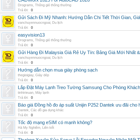
CADWorx 2025 For AutoCAD 2026
Drograms
,
Thông gió thông thường
Trả lời:
0
Gửi Sách Đi Mỹ Nhanh: Hướng Dẫn Chi Tiết Thời Gian, G
vanchuyennuocngoai
,
Du lịch
Trả lời:
0
easyvision13
Drograms
,
Thông gió thông thường
Trả lời:
0
Gửi Hàng Đi Malaysia Giá Rẻ Uy Tín: Bảng Giá Mới Nhất 
vanchuyennuocngoai
,
Du lịch
Trả lời:
0
Hướng dẫn chọn mua giày phòng sạch
thegioigiay
,
Giày dép
Trả lời:
0
Lắp Đặt Máy Lạnh Treo Tường Samsung Cho Phòng Khác
tinhtrieuan
,
Máy lạnh
Trả lời:
0
Báo giá Đồng hồ đo áp suất Unijin P252 Dantek ưu đãi cho h
Dantek
,
Các đồ gia dụng khác
Trả lời:
0
Tốc độ mạng eSIM có mạnh không?
Hà My Nghiêm
,
Liên kết
Trả lời:
0