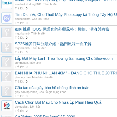
Nhận Sửa Servo Bị Rung Giật Khi Chạy, 8 Nguyên Nhân C
suathietbitudong3011
,
Thiết bị điện
Trả lời:
0
Tìm Dịch Vụ Cho Thuê Máy Photocopy tại Thông Tây Hội U
phuocaninfo
,
Các loại khác
Trả lời:
0
如何挑選 IQOS 保護套的外觀風格：極簡、潮流與商務
mqqrkzmrb
,
Thiết bị điện
Trả lời:
0
SP2S煙彈口味分類介紹：熱門風味一次了解
mqqrkzmrb
,
Thiết bị điện
Trả lời:
0
Lắp Đặt Máy Lạnh Treo Tường Samsung Cho Showroom
tinhtrieuan
,
Máy lạnh
Trả lời:
0
BÁN NHÀ PHÚ NHUẬN 48M² – ĐANG CHO THUÊ 20 TRIỆ
phuongchau
,
Mua bán nhà đất
Trả lời:
0
Cấu tạo của giày bảo hộ chống đinh an toàn
giày bảo hộ ziben
,
Các đồ gia dụng khác
Trả lời:
0
Cách Chọn Bột Màu Cho Nhựa Ép Phun Hiệu Quả
vietucplast
,
Liên kết
Trả lời:
0