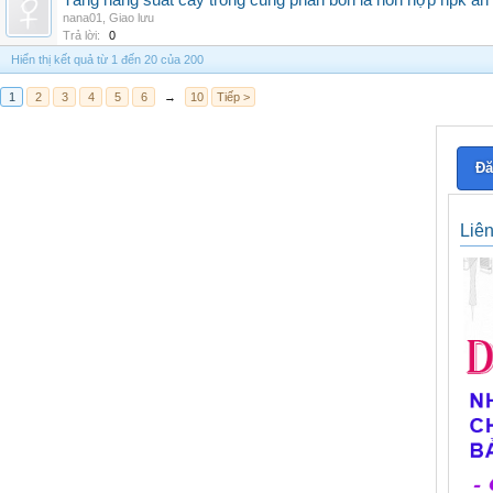
Tăng năng suất cây trồng cùng phân bón lá hỗn hợp npk an
nana01
,
Giao lưu
Trả lời:
0
Hiển thị kết quả từ 1 đến 20 của 200
1
2
3
4
5
6
→
10
Tiếp >
Đă
Liê