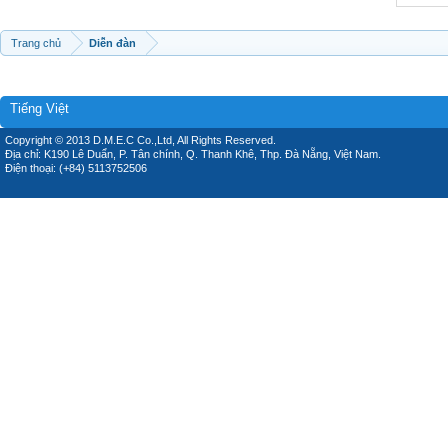
Trang chủ
Diễn đàn
Tiếng Việt
Copyright © 2013 D.M.E.C Co.,Ltd, All Rights Reserved.
Địa chỉ: K190 Lê Duẩn, P. Tân chính, Q. Thanh Khê, Thp. Đà Nẵng, Việt Nam.
Điện thoại: (+84) 5113752506