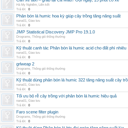
Cần xe taxi – grab tại Cà Mau? Gọi ngay, 15 phút có xe
Hà My Nghiêm
,
Liên kết
Trả lời:
0
Phân bón lá humic hoa kỳ giúp cây trồng tăng năng suất
nana01
,
Giao lưu
Trả lời:
0
JMP Statistical Discovery JMP Pro 19.1.0
Drograms
,
Thông gió thông thường
Trả lời:
0
Kỹ thuật canh tác Phân bón lá humic acid cho đất phì nhiêu
nana01
,
Giao lưu
Trả lời:
0
grlweap 2
Drograms
,
Thông gió thông thường
Trả lời:
0
Kỹ thuật dùng phân bón lá humic 322 tăng năng suất cây tr
nana01
,
Giao lưu
Trả lời:
0
Tối ưu bộ rễ cây trồng với phân bón lá humic hiệu quả
nana01
,
Giao lưu
Trả lời:
0
Faro scene filter plugin
Drograms
,
Thông gió thông thường
Trả lời:
0