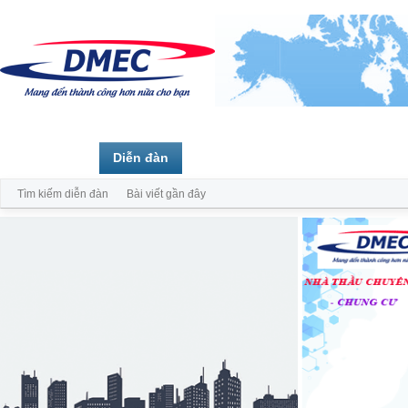
Trang chủ
Diễn đàn
Thành viên
Tìm kiếm diễn đàn
Bài viết gần đây