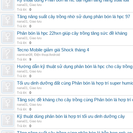
Kỹ thuật dùng Phân bón lá htc đại ngàn tăng năng suất lúa
nana01
,
Giao lưu
Trả lời:
0
Tăng năng suất cây trồng nhờ sử dụng phân bón lá hpc 97
nana01
,
Giao lưu
Trả lời:
0
Phân bón lá hpc 22hxn giúp cây trồng tăng sức đề kháng
nana01
,
Giao lưu
Trả lời:
0
Tecno Mobile giảm giá Shock tháng 4
namtran08
,
Điện thoại Android
Trả lời:
9
Hướng dẫn kỹ thuật sử dụng phân bón lá hpc cho cây trồng
nana01
,
Giao lưu
Trả lời:
0
Tối ưu dinh dưỡng đất cùng Phân bón lá hợp trí super humi
nana01
,
Giao lưu
Trả lời:
0
Tăng sức đề kháng cho cây trồng cùng Phân bón lá hợp trí 
nana01
,
Giao lưu
Trả lời:
0
Kỹ thuật dùng phân bón lá hợp trí tối ưu dinh dưỡng cây
nana01
,
Giao lưu
Trả lời:
0