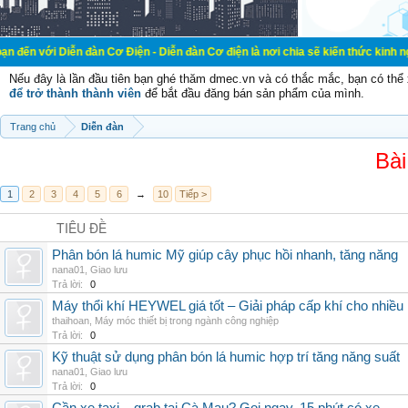
ễn đàn Cơ Điện - Diễn đàn Cơ điện là nơi chia sẽ kiến thức kinh nghiệm trong l
Nếu đây là lần đầu tiên bạn ghé thăm dmec.vn và có thắc mắc, bạn có th
để trở thành thành viên
để bắt đầu đăng bán sản phẩm của mình.
Trang chủ
Diễn đàn
Bài
1
2
3
4
5
6
→
10
Tiếp >
TIÊU ĐỀ
Phân bón lá humic Mỹ giúp cây phục hồi nhanh, tăng năng
nana01
,
Giao lưu
Trả lời:
0
Máy thổi khí HEYWEL giá tốt – Giải pháp cấp khí cho nhiều 
thaihoan
,
Máy móc thiết bị trong ngành công nghiệp
Trả lời:
0
Kỹ thuật sử dụng phân bón lá humic hợp trí tăng năng suất
nana01
,
Giao lưu
Trả lời:
0