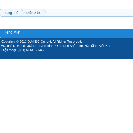
Trang chủ
Diễn đàn
Tiếng Việt
Copyright © 2013 D.M.E.C Co.,Ltd, All Rights Reserved.
Địa chỉ: K190 Lê Duẩn, P. Tân chính, Q. Thanh Khê, Thp. Đà Nẵng, Việt Nam.
Điện thoại: (+84) 5113752506