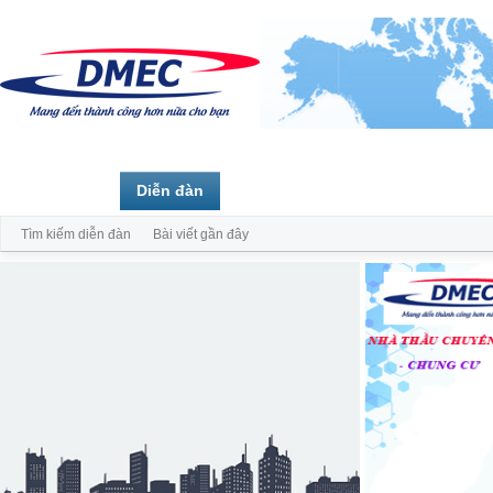
Trang chủ
Diễn đàn
Thành viên
Tìm kiếm diễn đàn
Bài viết gần đây