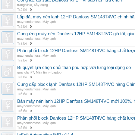
Công tắc áp suất Danfoss KP1 – vì sao nên lựa chọn?
trangbilalo
,
Xây dựng
Trả lời:
0
Lắp đặt máy nén lạnh 12HP Danfoss SM148T4VC chính hãng, 
maynendanfoss
,
Máy lạnh
Trả lời:
0
Cung ứng máy nén Danfoss 12HP SM148T4VC giá tốt, giao h
maynendanfoss
,
Máy lạnh
Trả lời:
0
Phân phối block 12HP Danfoss SM148T4VC hàng chất lượng,
maynendanfoss
,
Máy lạnh
Trả lời:
0
Bí quyết lựa chọn chổi than phù hợp với từng loại động cơ
quanglan77
,
Máy tính - Laptop
Trả lời:
0
Cung cấp block lạnh Danfoss 12HP SM148T4VC hàng China, g
maynendanfoss
,
Máy lạnh
Trả lời:
0
Bán máy nén lạnh 12HP Danfoss SM148T4VC mới 100%, hà
maynendanfoss
,
Máy lạnh
Trả lời:
0
Phân phối block Danfoss 12HP SM148T4VC hàng chất lượng
maynendanfoss
,
Máy lạnh
Trả lời:
0