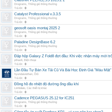
ClassNK PEERLESS 2019.2 2
Drograms
,
Thông gió thông thường
Trả lời:
0
Catalyst Professional v.3.3.5
Drograms
,
Thông gió thông thường
Trả lời:
0
geosoft oasis montaj 2025 2
Drograms
,
Thông gió thông thường
Trả lời:
0
Paladine DesignBase 6.2
Drograms
,
Thông gió thông thường
Trả lời:
0
Đập hộp Galaxy Z Fold8 đợt đầu: Khi việc nhận máy mới tr
pthao6
,
Điện thoại
Trả lời:
0
Lần Đầu Tự Bán Xe Tải Cũ Và Bài Học Định Giá "Máu Mặt"
hyundaiviethan
,
Ôtô
Trả lời:
0
Đồng hồ đo nhiệt độ đường ống dầu khí
Linhbilalo
,
Các thiết bị khác
Trả lời:
0
Cadence PEGASUS 25.12 for IC251
Drograms
,
Thông gió thông thường
Trả lời:
0