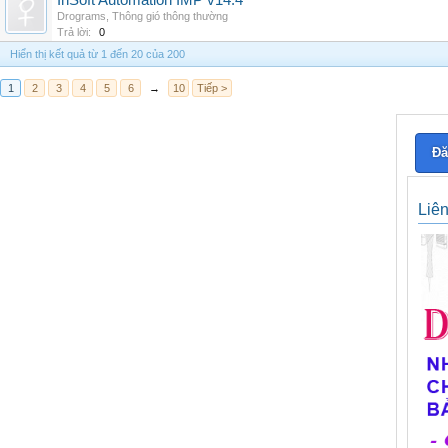
InSoft Automation IMP v14.4
Drograms
,
Thông gió thông thường
Trả lời:
0
Hiển thị kết quả từ 1 đến 20 của 200
1
2
3
4
5
6
→
10
Tiếp >
Đă
Liê