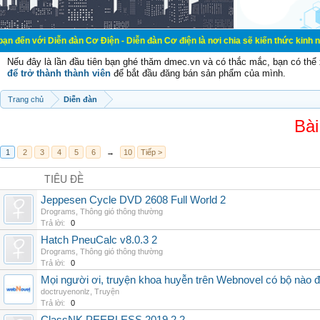
ễn đàn Cơ Điện - Diễn đàn Cơ điện là nơi chia sẽ kiến thức kinh nghiệm trong l
Nếu đây là lần đầu tiên bạn ghé thăm dmec.vn và có thắc mắc, bạn có th
để trở thành thành viên
để bắt đầu đăng bán sản phẩm của mình.
Trang chủ
Diễn đàn
Bài
1
2
3
4
5
6
→
10
Tiếp >
TIÊU ĐỀ
Jeppesen Cycle DVD 2608 Full World 2
Drograms
,
Thông gió thông thường
Trả lời:
0
Hatch PneuCalc v8.0.3 2
Drograms
,
Thông gió thông thường
Trả lời:
0
Mọi người ơi, truyện khoa huyễn trên Webnovel có bộ nào
doctruyenonlz
,
Truyện
Trả lời:
0