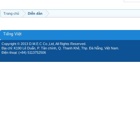
Trang chủ
Diễn đàn
Tiếng Việt
Copyright © 2013 D.M.E.C Co.,Ltd, All Rights Reserved.
Địa chỉ: K190 Lê Duẩn, P. Tân chính, Q. Thanh Khê, Thp. Đà Nẵng, Việt Nam.
Điện thoại: (+84) 5113752506