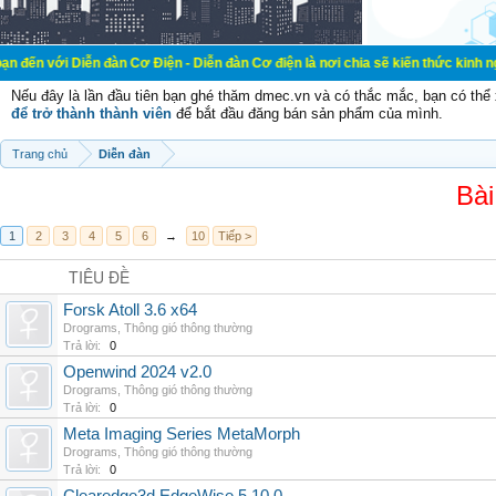
ễn đàn Cơ Điện - Diễn đàn Cơ điện là nơi chia sẽ kiến thức kinh nghiệm trong l
Nếu đây là lần đầu tiên bạn ghé thăm dmec.vn và có thắc mắc, bạn có th
để trở thành thành viên
để bắt đầu đăng bán sản phẩm của mình.
Trang chủ
Diễn đàn
Bài
1
2
3
4
5
6
→
10
Tiếp >
TIÊU ĐỀ
Forsk Atoll 3.6 x64
Drograms
,
Thông gió thông thường
Trả lời:
0
Openwind 2024 v2.0
Drograms
,
Thông gió thông thường
Trả lời:
0
Meta Imaging Series MetaMorph
Drograms
,
Thông gió thông thường
Trả lời:
0