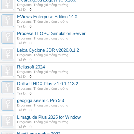
Clearedge3d EdgeWise 5.10.0
Drograms
,
Thông gió thông thường
Trả lời:
0
EViews Enterprise Edition 14.0
Drograms
,
Thông gió thông thường
Trả lời:
0
Process IT OPC Simulation Server
Drograms
,
Thông gió thông thường
Trả lời:
0
Leica Cyclone 3DR v2026.0.1 2
Drograms
,
Thông gió thông thường
Trả lời:
0
Reliasoft 2024
Drograms
,
Thông gió thông thường
Trả lời:
0
Drillsoft HDX Plus v.1.0.1.113 2
Drograms
,
Thông gió thông thường
Trả lời:
0
geogiga seismic Pro 9.3
Drograms
,
Thông gió thông thường
Trả lời:
0
Limaguide Plus 2025 for Window
Drograms
,
Thông gió thông thường
Trả lời:
0