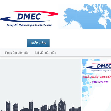
Trang chủ
Diễn đàn
Thành viên
Tìm kiếm diễn đàn
Bài viết gần đây