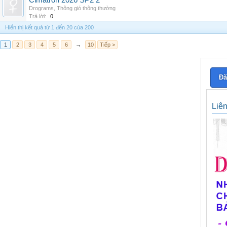
Cimatron 2026 SP2 2
Drograms
,
Thông gió thông thường
Trả lời:
0
Hiển thị kết quả từ 1 đến 20 của 200
1
2
3
4
5
6
→
10
Tiếp >
Đă
Liê