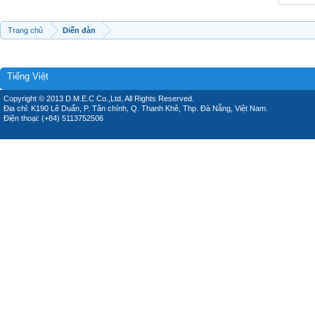
Trang chủ
Diễn đàn
Tiếng Việt
Copyright © 2013 D.M.E.C Co.,Ltd, All Rights Reserved.
Địa chỉ: K190 Lê Duẩn, P. Tân chính, Q. Thanh Khê, Thp. Đà Nẵng, Việt Nam.
Điện thoại: (+84) 5113752506