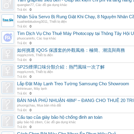
Tấm graphite siêu bền - Giúp tiết kiệm chi phí và tăng năng 
quanglan77
,
Các đồ gia dụng khác
Trả lời:
0
Nhận Sửa Servo Bị Rung Giật Khi Chạy, 8 Nguyên Nhân C
suathietbitudong3011
,
Thiết bị điện
Trả lời:
0
Tìm Dịch Vụ Cho Thuê Máy Photocopy tại Thông Tây Hội U
phuocaninfo
,
Các loại khác
Trả lời:
0
如何挑選 IQOS 保護套的外觀風格：極簡、潮流與商務
mqqrkzmrb
,
Thiết bị điện
Trả lời:
0
SP2S煙彈口味分類介紹：熱門風味一次了解
mqqrkzmrb
,
Thiết bị điện
Trả lời:
0
Lắp Đặt Máy Lạnh Treo Tường Samsung Cho Showroom
tinhtrieuan
,
Máy lạnh
Trả lời:
0
BÁN NHÀ PHÚ NHUẬN 48M² – ĐANG CHO THUÊ 20 TRIỆ
phuongchau
,
Mua bán nhà đất
Trả lời:
0
Cấu tạo của giày bảo hộ chống đinh an toàn
giày bảo hộ ziben
,
Các đồ gia dụng khác
Trả lời:
0