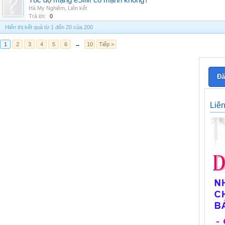
Tốc độ mạng eSIM có mạnh không?
Hà My Nghiêm
,
Liên kết
Trả lời:
0
Hiển thị kết quả từ 1 đến 20 của 200
1
2
3
4
5
6
→
10
Tiếp >
Đă
Liê