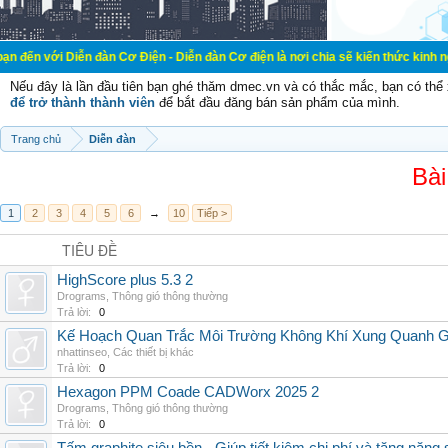
ễn đàn Cơ Điện - Diễn đàn Cơ điện là nơi chia sẽ kiến thức kinh nghiệm trong l
Nếu đây là lần đầu tiên bạn ghé thăm dmec.vn và có thắc mắc, bạn có th
để trở thành thành viên
để bắt đầu đăng bán sản phẩm của mình.
Trang chủ
Diễn đàn
Bài
1
2
3
4
5
6
→
10
Tiếp >
TIÊU ĐỀ
HighScore plus 5.3 2
Drograms
,
Thông gió thông thường
Trả lời:
0
Kế Hoạch Quan Trắc Môi Trường Không Khí Xung Quanh
nhattinseo
,
Các thiết bị khác
Trả lời:
0
Hexagon PPM Coade CADWorx 2025 2
Drograms
,
Thông gió thông thường
Trả lời:
0