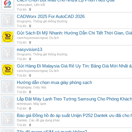
Cách Chọn Bột Màu Cho Nhựa Ép Phun Hiệu Quả
vietucplast
,
Liên kết
Trả lời:
0
CADWorx 2025 For AutoCAD 2026
Drograms
,
Thông gió thông thường
Trả lời:
0
Gửi Sách Đi Mỹ Nhanh: Hướng Dẫn Chi Tiết Thời Gian, G
vanchuyennuocngoai
,
Du lịch
Trả lời:
0
easyvision13
Drograms
,
Thông gió thông thường
Trả lời:
0
Gửi Hàng Đi Malaysia Giá Rẻ Uy Tín: Bảng Giá Mới Nhất 
vanchuyennuocngoai
,
Du lịch
Trả lời:
0
Hướng dẫn chọn mua giày phòng sạch
thegioigiay
,
Giày dép
Trả lời:
0
Lắp Đặt Máy Lạnh Treo Tường Samsung Cho Phòng Khác
tinhtrieuan
,
Máy lạnh
Trả lời:
0
Báo giá Đồng hồ đo áp suất Unijin P252 Dantek ưu đãi cho h
Dantek
,
Các đồ gia dụng khác
Trả lời:
0