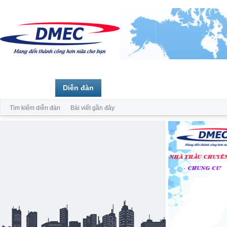
Trang chủ
Diễn đàn
Thành viên
Tìm kiếm diễn đàn
Bài viết gần đây