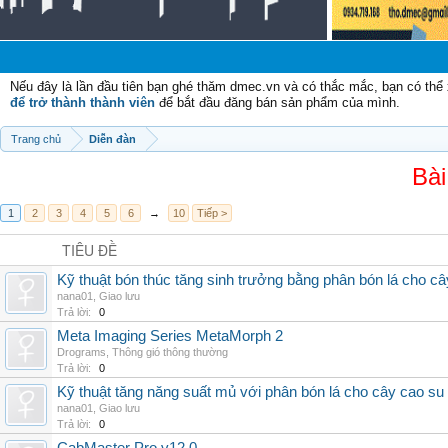
Nếu đây là lần đầu tiên bạn ghé thăm dmec.vn và có thắc mắc, bạn có th
để trở thành thành viên
để bắt đầu đăng bán sản phẩm của mình.
Trang chủ
Diễn đàn
Bài
1
2
3
4
5
6
→
10
Tiếp >
TIÊU ĐỀ
Kỹ thuật bón thúc tăng sinh trưởng bằng phân bón lá cho c
nana01
,
Giao lưu
Trả lời:
0
Meta Imaging Series MetaMorph 2
Drograms
,
Thông gió thông thường
Trả lời:
0
Kỹ thuật tăng năng suất mủ với phân bón lá cho cây cao su
nana01
,
Giao lưu
Trả lời:
0