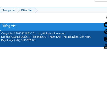
Trang chủ
Diễn đàn
Tiếng Việt
Copyright © 2013 D.M.E.C Co.,Ltd, All Rights Reserved.
Địa chỉ: K190 Lê Duẩn, P. Tân chính, Q. Thanh Khê, Thp. Đà Nẵng, Việt Nam.
Điện thoại: (+84) 5113752506