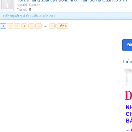
Tối ưu năng suất cây trồng nhờ Phân bón lá Casi Hợp Trí
nana01
,
Giao lưu
Trả lời:
0
Hiển thị kết quả từ 1 đến 20 của 200
1
2
3
4
5
6
→
10
Tiếp >
Đă
Liê