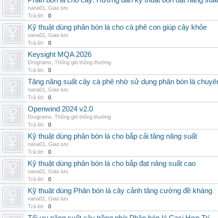
Phân bón lá cho cây: Hướng dẫn kỹ thuật bón đạt năng suấ
nana01
,
Giao lưu
Trả lời:
0
Kỹ thuật dùng phân bón lá cho cà phê con giúp cây khỏe
nana01
,
Giao lưu
Trả lời:
0
Keysight MQA 2026
Drograms
,
Thông gió thông thường
Trả lời:
0
Tăng năng suất cây cà phê nhờ sử dụng phân bón lá chuyê
nana01
,
Giao lưu
Trả lời:
0
Openwind 2024 v2.0
Drograms
,
Thông gió thông thường
Trả lời:
0
Kỹ thuật dùng phân bón lá cho bắp cải tăng năng suất
nana01
,
Giao lưu
Trả lời:
0
Kỹ thuật dùng phân bón lá cho bắp đạt năng suất cao
nana01
,
Giao lưu
Trả lời:
0
Kỹ thuật dùng Phân bón lá cây cảnh tăng cường đề kháng
nana01
,
Giao lưu
Trả lời:
0