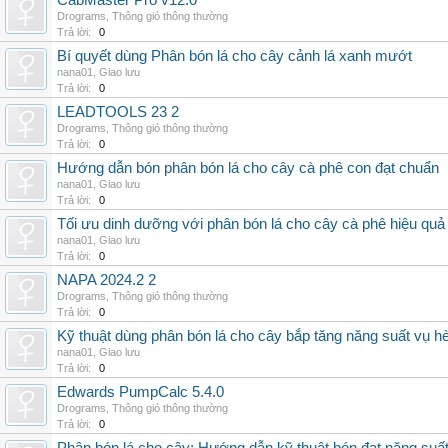
CabMaster Pro v12.0
Drograms
,
Thông gió thông thường
Trả lời:
0
Bí quyết dùng Phân bón lá cho cây cảnh lá xanh mướt
nana01
,
Giao lưu
Trả lời:
0
LEADTOOLS 23 2
Drograms
,
Thông gió thông thường
Trả lời:
0
Hướng dẫn bón phân bón lá cho cây cà phê con đạt chuẩn
nana01
,
Giao lưu
Trả lời:
0
Tối ưu dinh dưỡng với phân bón lá cho cây cà phê hiệu quả
nana01
,
Giao lưu
Trả lời:
0
NAPA 2024.2 2
Drograms
,
Thông gió thông thường
Trả lời:
0
Kỹ thuật dùng phân bón lá cho cây bắp tăng năng suất vụ h
nana01
,
Giao lưu
Trả lời:
0
Edwards PumpCalc 5.4.0
Drograms
,
Thông gió thông thường
Trả lời:
0