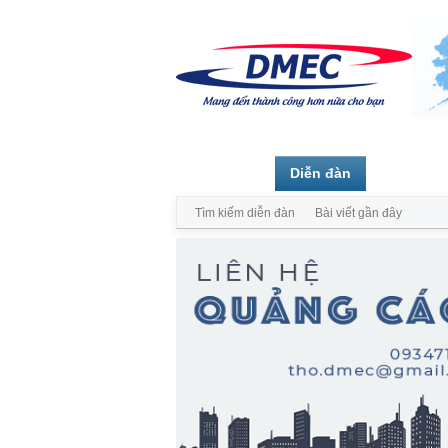
Trang chủ
Diễn đàn
Thành vi
Tìm kiếm diễn đàn
Bài viết gần đây