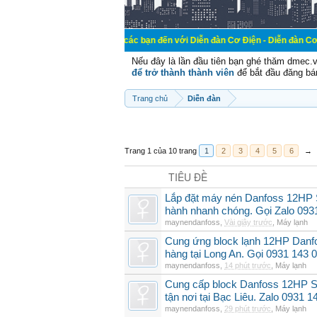
Chào mừng các bạn đến với Diễn đàn Cơ Điện - Diễn đàn Cơ điện là nơi ch
Nếu đây là lần đầu tiên bạn ghé thăm dmec.
để trở thành thành viên
để bắt đầu đăng bá
Trang chủ
Diễn đàn
Trang 1 của 10 trang
1
2
3
4
5
6
→
TIÊU ĐỀ
Lắp đặt máy nén Danfoss 12HP
hành nhanh chóng. Gọi Zalo 093
maynendanfoss
,
Vài giây trước
,
Máy lạnh
Cung ứng block lạnh 12HP Danf
hàng tại Long An. Gọi 0931 143 
maynendanfoss
,
14 phút trước
,
Máy lạnh
Cung cấp block Danfoss 12HP S
tận nơi tại Bạc Liêu. Zalo 0931 1
maynendanfoss
,
29 phút trước
,
Máy lạnh