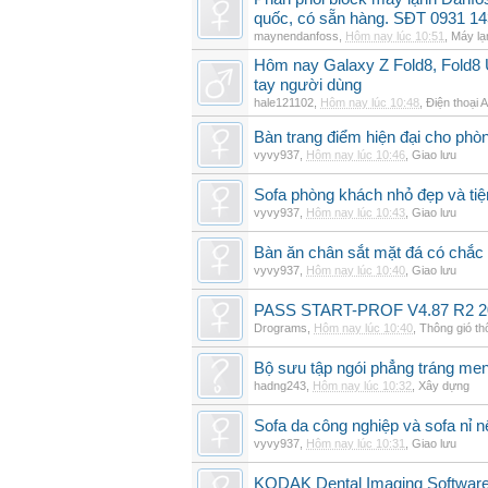
quốc, có sẵn hàng. SĐT 0931 14
maynendanfoss
,
Hôm nay lúc 10:51
,
Máy lạ
Hôm nay Galaxy Z Fold8, Fold8 U
tay người dùng
hale121102
,
Hôm nay lúc 10:48
,
Điện thoại 
Bàn trang điểm hiện đại cho phò
vyvy937
,
Hôm nay lúc 10:46
,
Giao lưu
Sofa phòng khách nhỏ đẹp và tiện
vyvy937
,
Hôm nay lúc 10:43
,
Giao lưu
Bàn ăn chân sắt mặt đá có chắc
vyvy937
,
Hôm nay lúc 10:40
,
Giao lưu
PASS START-PROF V4.87 R2 2
Drograms
,
Hôm nay lúc 10:40
,
Thông gió t
Bộ sưu tập ngói phẳng tráng me
hadng243
,
Hôm nay lúc 10:32
,
Xây dựng
Sofa da công nghiệp và sofa nỉ n
vyvy937
,
Hôm nay lúc 10:31
,
Giao lưu
KODAK Dental Imaging Software