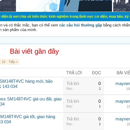
ia sẽ kiến thức kinh nghiệm trong lãnh vực cơ điện, mua bán, ký gửi, cho thuê
vn và có thắc mắc, bạn có thể xem
các câu hỏi thường gặp
bằng cách nhấn 
n sản phẩm của mình.
Bài viết gần đây
10
Tiếp >
TRẢ LỜI
ĐỌC
BÀI VI
 SM148T4VC hàng mới, bảo
Trả lời:
0
maynen
1 143 034
Đọc:
1
Và
oss SM148T4VC giá ưu đãi, giao
Trả lời:
0
maynen
034
Đọc:
1
14
M148T4VC giá tốt, giao hàng
Trả lời:
0
maynen
43 034
Đọc:
1
29