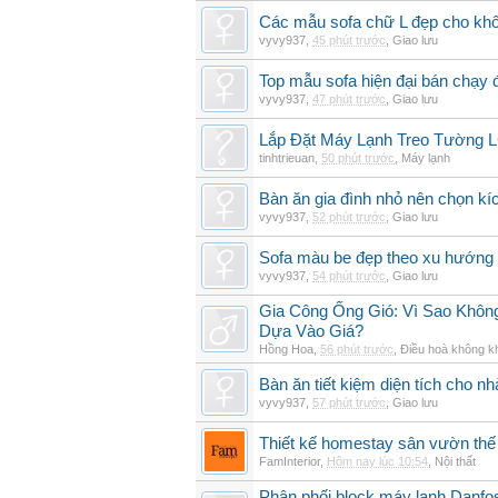
Các mẫu sofa chữ L đẹp cho khô
vyvy937
,
45 phút trước
,
Giao lưu
Top mẫu sofa hiện đại bán chạy
vyvy937
,
47 phút trước
,
Giao lưu
Lắp Đặt Máy Lạnh Treo Tường
tinhtrieuan
,
50 phút trước
,
Máy lạnh
Bàn ăn gia đình nhỏ nên chọn kí
vyvy937
,
52 phút trước
,
Giao lưu
Sofa màu be đẹp theo xu hướng 
vyvy937
,
54 phút trước
,
Giao lưu
Gia Công Ống Gió: Vì Sao Khô
Dựa Vào Giá?
Hồng Hoa
,
56 phút trước
,
Điều hoà không k
Bàn ăn tiết kiệm diện tích cho nh
vyvy937
,
57 phút trước
,
Giao lưu
Thiết kế homestay sân vườn thế 
FamInterior
,
Hôm nay lúc 10:54
,
Nội thất
Phân phối block máy lạnh Danf