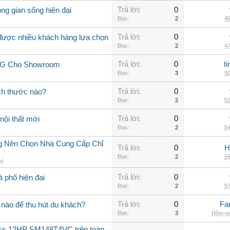
Trả lời:
0
ng gian sống hiện đại
Đọc:
2
45
Trả lời:
0
 được nhiều khách hàng lựa chọn
Đọc:
2
47
Trả lời:
0
t
 LG Cho Showroom
Đọc:
3
50
Trả lời:
0
ch thước nào?
Đọc:
2
52
Trả lời:
0
nội thất mới
Đọc:
2
54
ng Nên Chọn Nhà Cung Cấp Chỉ
Trả lời:
0
H
Đọc:
2
56
hí
Trả lời:
0
à phố hiện đại
Đọc:
2
57
Trả lời:
0
Fa
nào để thu hút du khách?
Đọc:
3
Hôm na
oss 12HP SM148T4VC trên toàn