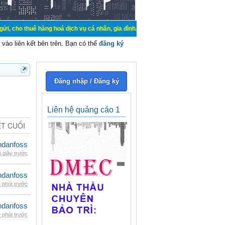
 hàng hoá dịch vụ cá nhân, gia đình. Mua bán, ký gửi, cho thuê thiết bị hệ thố
vào liên kết bên trên. Bạn có thể
đăng ký
Đăng nhập / Đăng ký
Liên hệ quảng cáo 1
ẾT CUỐI
danfoss
i giây trước
danfoss
 phút trước
danfoss
 phút trước