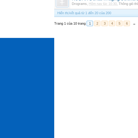
Drograms
,
Hôm nay lúc 10:30
,
Thông gió t
Hiển thị kết quả từ 1 đến 20 của 200
Trang 1 của 10 trang
1
2
3
4
5
6
→