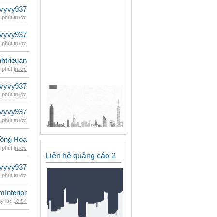
vyvy937
 phút trước
vyvy937
 phút trước
inhtrieuan
 phút trước
vyvy937
 phút trước
vyvy937
 phút trước
ồng Hoa
 phút trước
Liên hệ quảng cáo 2
vyvy937
 phút trước
mInterior
y lúc 10:54