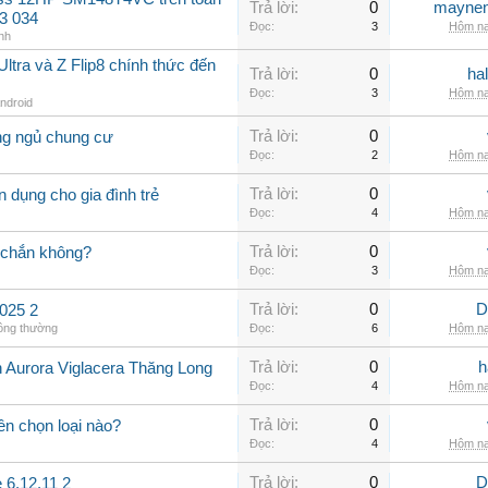
Trả lời:
0
maynen
3 034
Đọc:
3
Hôm na
nh
ltra và Z Flip8 chính thức đến
Trả lời:
0
ha
Đọc:
3
Hôm na
Android
Trả lời:
0
ng ngủ chung cư
Đọc:
2
Hôm na
Trả lời:
0
 dụng cho gia đình trẻ
Đọc:
4
Hôm na
Trả lời:
0
 chắn không?
Đọc:
3
Hôm na
Trả lời:
0
D
025 2
hông thường
Đọc:
6
Hôm na
Trả lời:
0
h
n Aurora Viglacera Thăng Long
Đọc:
4
Hôm na
Trả lời:
0
ên chọn loại nào?
Đọc:
4
Hôm na
Trả lời:
0
D
 6.12.11 2