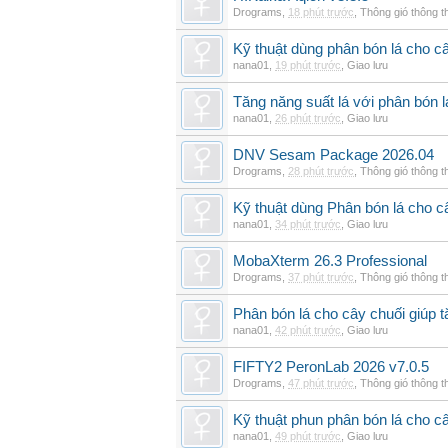
Drograms
,
18 phút trước
,
Thông gió thông 
Kỹ thuật dùng phân bón lá cho c
nana01
,
19 phút trước
,
Giao lưu
Tăng năng suất lá với phân bón 
nana01
,
26 phút trước
,
Giao lưu
DNV Sesam Package 2026.04
Drograms
,
28 phút trước
,
Thông gió thông 
Kỹ thuật dùng Phân bón lá cho c
nana01
,
34 phút trước
,
Giao lưu
MobaXterm 26.3 Professional
Drograms
,
37 phút trước
,
Thông gió thông 
Phân bón lá cho cây chuối giúp t
nana01
,
42 phút trước
,
Giao lưu
FIFTY2 PeronLab 2026 v7.0.5
Drograms
,
47 phút trước
,
Thông gió thông 
Kỹ thuật phun phân bón lá cho c
nana01
,
49 phút trước
,
Giao lưu