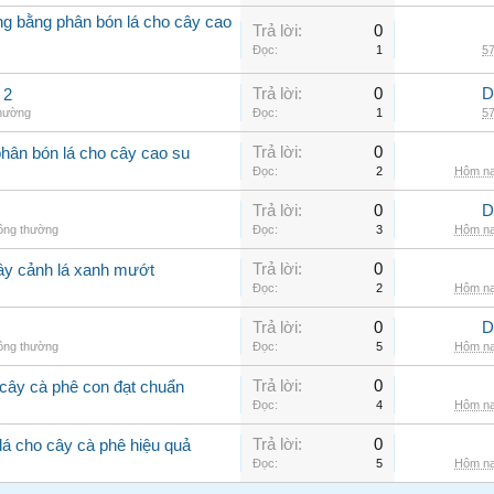
ởng bằng phân bón lá cho cây cao
Trả lời:
0
Đọc:
1
57
Trả lời:
0
D
 2
thường
Đọc:
1
57
Trả lời:
0
phân bón lá cho cây cao su
Đọc:
2
Hôm na
Trả lời:
0
D
hông thường
Đọc:
3
Hôm na
Trả lời:
0
cây cảnh lá xanh mướt
Đọc:
2
Hôm na
Trả lời:
0
D
hông thường
Đọc:
5
Hôm na
Trả lời:
0
cây cà phê con đạt chuẩn
Đọc:
4
Hôm na
Trả lời:
0
lá cho cây cà phê hiệu quả
Đọc:
5
Hôm na