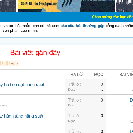
Chào mừng các bạn đến với Diễn đàn C
vn và có thắc mắc, bạn có thể xem
các câu hỏi thường gặp
bằng cách nhấn 
n sản phẩm của mình.
Bài viết gần đây
10
Tiếp >
TRẢ LỜI
ĐỌC
BÀI VI
Trả lời:
0
y hồ tiêu đạt năng suất
Đọc:
1
5
Trả lời:
0
D
hường
Đọc:
1
7
Trả lời:
0
ây hành tăng năng suất
Đọc:
1
12
Trả lời:
0
D