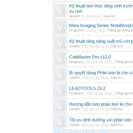
Kỹ thuật bón thúc tăng sinh trư
su non
nana01
,
57 phút trước
,
Giao lưu
Meta Imaging Series MetaMorph
Drograms
,
57 phút trước
,
Thông gió thông 
Kỹ thuật tăng năng suất mủ với 
nana01
,
Hôm nay lúc 01:04
,
Giao lưu
CabMaster Pro v12.0
Drograms
,
Hôm nay lúc 01:01
,
Thông gió t
Bí quyết dùng Phân bón lá cho 
nana01
,
Hôm nay lúc 00:56
,
Giao lưu
LEADTOOLS 23 2
Drograms
,
Hôm nay lúc 00:51
,
Thông gió t
Hướng dẫn bón phân bón lá cho 
nana01
,
Hôm nay lúc 00:49
,
Giao lưu
Tối ưu dinh dưỡng với phân bón 
nana01
,
Hôm nay lúc 00:42
,
Giao lưu