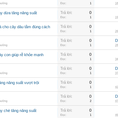
thường
Đọc:
1
18
Trả lời:
0
ây dừa tăng năng suất
Đọc:
1
19
Trả lời:
0
lá cho cây dâu tằm đúng cách
Đọc:
1
26
Trả lời:
0
D
thường
Đọc:
1
28
Trả lời:
0
ây con giúp rễ khỏe mạnh
Đọc:
1
34
Trả lời:
0
D
thường
Đọc:
1
37
Trả lời:
0
ăng năng suất vượt trội
Đọc:
1
42
Trả lời:
0
D
thường
Đọc:
2
47
Trả lời:
0
ây chè tăng năng suất
Đọc:
1
49