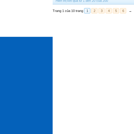
Hiển thị kết quả từ 1 đến 20 của 200
Trang 1 của 10 trang
1
2
3
4
5
6
→