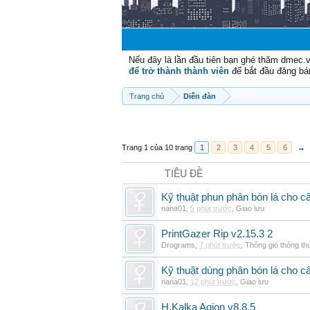
Nếu đây là lần đầu tiên bạn ghé thăm dmec.
để trở thành thành viên
để bắt đầu đăng bá
Trang chủ
Diễn đàn
Trang 1 của 10 trang
1
2
3
4
5
6
→
TIÊU ĐỀ
Kỹ thuật phun phân bón lá cho câ
nana01
,
5 phút trước
,
Giao lưu
PrintGazer Rip v2.15.3 2
Drograms
,
7 phút trước
,
Thông gió thông t
Kỹ thuật dùng phân bón lá cho c
nana01
,
12 phút trước
,
Giao lưu
H.Kalka Aqion v8.8.5