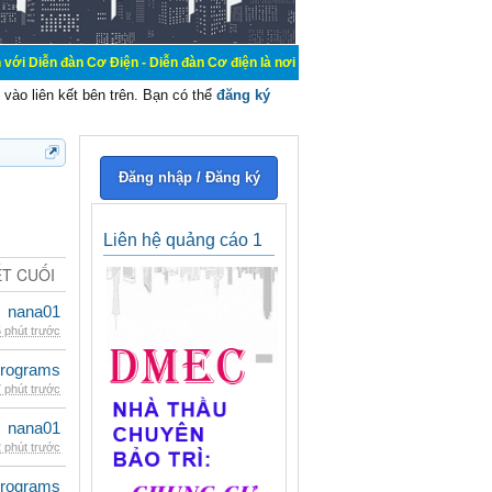
ơ Điện - Diễn đàn Cơ điện là nơi chia sẽ kiến thức kinh nghiệm trong lãnh vực 
vào liên kết bên trên. Bạn có thể
đăng ký
Đăng nhập / Đăng ký
Liên hệ quảng cáo 1
ẾT CUỐI
nana01
 phút trước
rograms
 phút trước
nana01
 phút trước
rograms