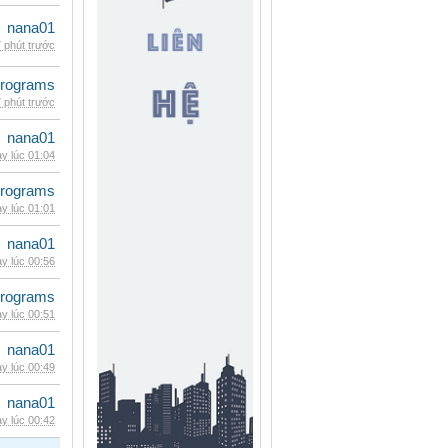
nana01
 phút trước
rograms
 phút trước
nana01
y lúc 01:04
rograms
y lúc 01:01
nana01
y lúc 00:56
rograms
y lúc 00:51
nana01
y lúc 00:49
nana01
y lúc 00:42