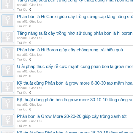
Tăng năng suất bền vững cùng kỹ thuật dùng Phân bón lá h
nana01
,
Giao lưu
Trả lời:
0
Phân bón lá Hi Canxi giúp cây trồng cứng cáp tăng năng su
nana01
,
Giao lưu
Trả lời:
0
Tăng năng suất cây trồng nhờ sử dụng phân bón lá hi boron
nana01
,
Giao lưu
Trả lời:
0
Phân bón lá Hi Boron giúp cây chống rụng trái hiệu quả
nana01
,
Giao lưu
Trả lời:
0
Giải pháp thúc đẩy rễ cực mạnh cùng phân bón lá grow mo
nana01
,
Giao lưu
Trả lời:
0
Kỹ thuật dùng Phân bón lá grow more 6-30-30 tạo mầm hoa
nana01
,
Giao lưu
Trả lời:
0
Kỹ thuật dùng phân bón lá grow more 30-10-10 tăng năng s
nana01
,
Giao lưu
Trả lời:
0
Phân bón lá Grow More 20-20-20 giúp cây trồng xanh tốt
nana01
,
Giao lưu
Trả lời:
0