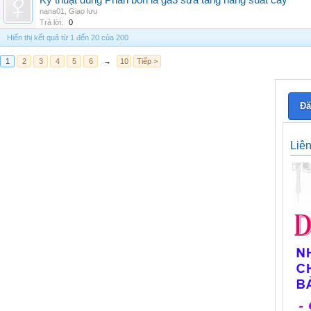
Kỹ thuật dùng Phân bón lá ga3 sữa tăng năng suất cây
nana01
,
Giao lưu
Trả lời:
0
Hiển thị kết quả từ 1 đến 20 của 200
1
2
3
4
5
6
→
10
Tiếp >
Đă
Liê