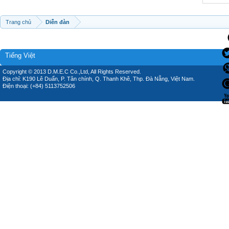
Trang chủ
Diễn đàn
Tiếng Việt
Copyright © 2013 D.M.E.C Co.,Ltd, All Rights Reserved.
Địa chỉ: K190 Lê Duẩn, P. Tân chính, Q. Thanh Khê, Thp. Đà Nẵng, Việt Nam.
Điện thoại: (+84) 5113752506