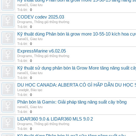
Kỹ thuật dùng Phân bón lá grow more 15-30-15 tăng năng s
nana01
,
Giao lưu
Trả lời:
0
CODEV codev 2025.03
Drograms
,
Thông gió thông thường
Trả lời:
0
Kỹ thuật dùng Phân bón lá grow more 10-55-10 kích hoa cự
nana01
,
Giao lưu
Trả lời:
0
ExpressMarine v6.02.05
Drograms
,
Thông gió thông thường
Trả lời:
0
Kỹ thuật sử dụng phân bón lá Grow More tăng năng suất câ
nana01
,
Giao lưu
Trả lời:
0
DU HỌC CANADA: ALBERTA CÓ GÌ HẤP DẪN DU HỌC 
Leadgle
,
Đào tạo
Trả lời:
0
Phân bón lá Gamix: Giải pháp tăng năng suất cây trồng
nana01
,
Giao lưu
Trả lời:
0
LIDAR360 9.0 & LIDAR360 MLS 9.0 2
Drograms
,
Thông gió thông thường
Trả lời:
0