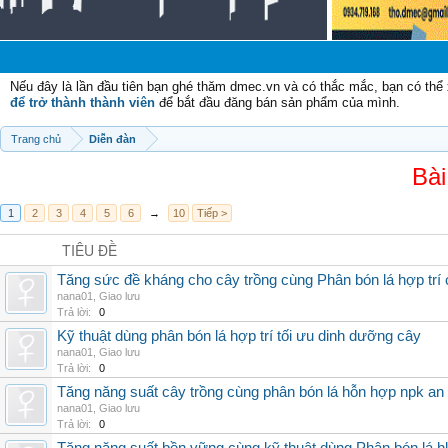
Nếu đây là lần đầu tiên bạn ghé thăm dmec.vn và có thắc mắc, bạn có th
để trở thành thành viên
để bắt đầu đăng bán sản phẩm của mình.
Trang chủ
Diễn đàn
Bài
1
2
3
4
5
6
→
10
Tiếp >
TIÊU ĐỀ
Tăng sức đề kháng cho cây trồng cùng Phân bón lá hợp trí 
nana01
,
Giao lưu
Trả lời:
0
Kỹ thuật dùng phân bón lá hợp trí tối ưu dinh dưỡng cây
nana01
,
Giao lưu
Trả lời:
0
Tăng năng suất cây trồng cùng phân bón lá hỗn hợp npk an
nana01
,
Giao lưu
Trả lời:
0