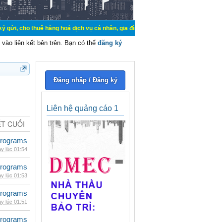
uê hàng hoá dịch vụ cá nhân, gia đình. Mua bán, ký gửi, cho thuê thiết bị hệ 
vào liên kết bên trên. Bạn có thể
đăng ký
Đăng nhập / Đăng ký
Liên hệ quảng cáo 1
ẾT CUỐI
rograms
y lúc 01:54
rograms
y lúc 01:53
rograms
y lúc 01:51
rograms