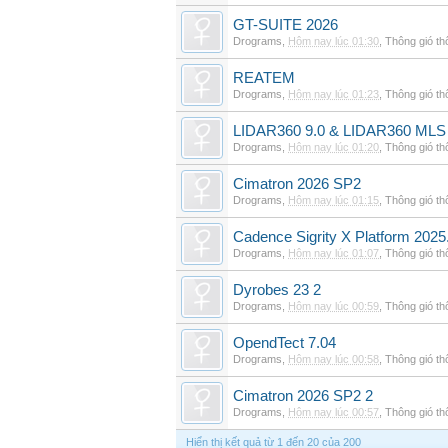
GT-SUITE 2026
Drograms
,
Hôm nay lúc 01:30
,
Thông gió t
REATEM
Drograms
,
Hôm nay lúc 01:23
,
Thông gió t
LIDAR360 9.0 & LIDAR360 MLS 
Drograms
,
Hôm nay lúc 01:20
,
Thông gió t
Cimatron 2026 SP2
Drograms
,
Hôm nay lúc 01:15
,
Thông gió t
Cadence Sigrity X Platform 2025
Drograms
,
Hôm nay lúc 01:07
,
Thông gió t
Dyrobes 23 2
Drograms
,
Hôm nay lúc 00:59
,
Thông gió t
OpendTect 7.04
Drograms
,
Hôm nay lúc 00:58
,
Thông gió t
Cimatron 2026 SP2 2
Drograms
,
Hôm nay lúc 00:57
,
Thông gió t
Hiển thị kết quả từ 1 đến 20 của 200