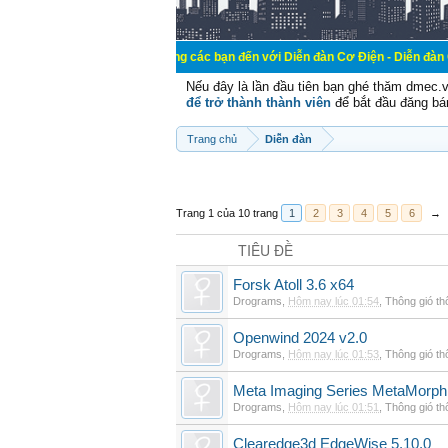
Chào mừng các bạn đến với Diễn đàn Cơ Điện - Diễn đàn Cơ điện là nơi
Nếu đây là lần đầu tiên bạn ghé thăm dmec.
để trở thành thành viên
để bắt đầu đăng bá
Trang chủ
Diễn đàn
Trang 1 của 10 trang
1
2
3
4
5
6
→
TIÊU ĐỀ
Forsk Atoll 3.6 x64
Drograms
,
Hôm nay lúc 01:54
,
Thông gió t
Openwind 2024 v2.0
Drograms
,
Hôm nay lúc 01:53
,
Thông gió t
Meta Imaging Series MetaMorph
Drograms
,
Hôm nay lúc 01:51
,
Thông gió t
Clearedge3d EdgeWise 5.10.0