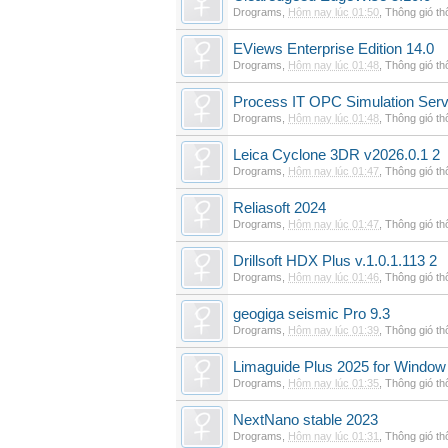
Drograms
,
Hôm nay lúc 01:50
,
Thông gió t
EViews Enterprise Edition 14.0
Drograms
,
Hôm nay lúc 01:48
,
Thông gió t
Process IT OPC Simulation Serv
Drograms
,
Hôm nay lúc 01:48
,
Thông gió t
Leica Cyclone 3DR v2026.0.1 2
Drograms
,
Hôm nay lúc 01:47
,
Thông gió t
Reliasoft 2024
Drograms
,
Hôm nay lúc 01:47
,
Thông gió t
Drillsoft HDX Plus v.1.0.1.113 2
Drograms
,
Hôm nay lúc 01:46
,
Thông gió t
geogiga seismic Pro 9.3
Drograms
,
Hôm nay lúc 01:39
,
Thông gió t
Limaguide Plus 2025 for Window
Drograms
,
Hôm nay lúc 01:35
,
Thông gió t
NextNano stable 2023
Drograms
,
Hôm nay lúc 01:31
,
Thông gió t