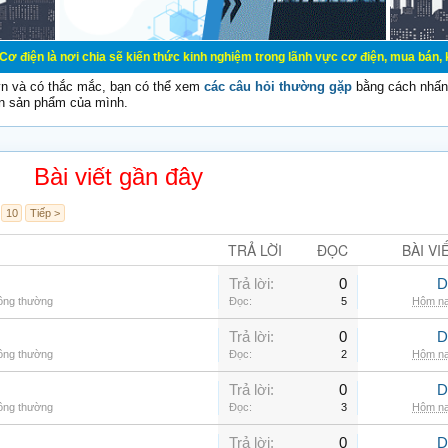
 chia sẽ kiến thức kinh nghiệm trong lãnh vực cơ điện, mua bán, ký gửi, cho th
vn và có thắc mắc, bạn có thể xem
các câu hỏi thường gặp
bằng cách nhấn 
n sản phẩm của mình.
Bài viết gần đây
10
Tiếp >
TRẢ LỜI
ĐỌC
BÀI VI
Trả lời:
0
D
hông thường
Đọc:
5
Hôm na
Trả lời:
0
D
hông thường
Đọc:
2
Hôm na
Trả lời:
0
D
hông thường
Đọc:
3
Hôm na
Trả lời:
0
D