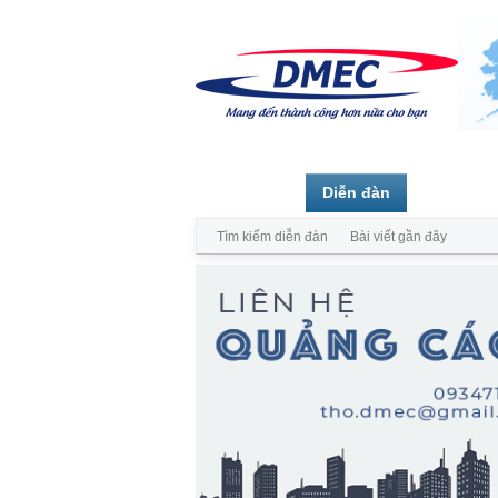
Trang chủ
Diễn đàn
Thành vi
Tìm kiếm diễn đàn
Bài viết gần đây