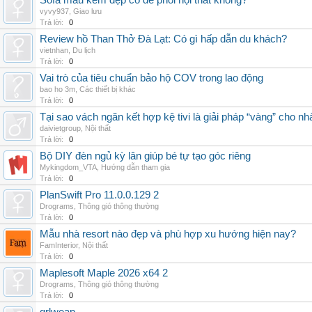
Sofa màu kem đẹp có dễ phối nội thất không?
vyvy937
,
Giao lưu
Trả lời:
0
Review hồ Than Thở Đà Lạt: Có gì hấp dẫn du khách?
vietnhan
,
Du lịch
Trả lời:
0
Vai trò của tiêu chuẩn bảo hộ COV trong lao động
bao ho 3m
,
Các thiết bị khác
Trả lời:
0
Tại sao vách ngăn kết hợp kệ tivi là giải pháp “vàng” cho nh
daivietgroup
,
Nội thất
Trả lời:
0
Bộ DIY đèn ngủ kỳ lân giúp bé tự tạo góc riêng
Mykingdom_VTA
,
Hướng dẫn tham gia
Trả lời:
0
PlanSwift Pro 11.0.0.129 2
Drograms
,
Thông gió thông thường
Trả lời:
0
Mẫu nhà resort nào đẹp và phù hợp xu hướng hiện nay?
FamInterior
,
Nội thất
Trả lời:
0
Maplesoft Maple 2026 x64 2
Drograms
,
Thông gió thông thường
Trả lời:
0