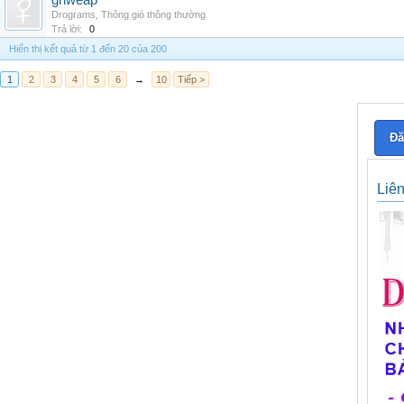
grlweap
Drograms
,
Thông gió thông thường
Trả lời:
0
Hiển thị kết quả từ 1 đến 20 của 200
1
2
3
4
5
6
→
10
Tiếp >
Đă
Liê