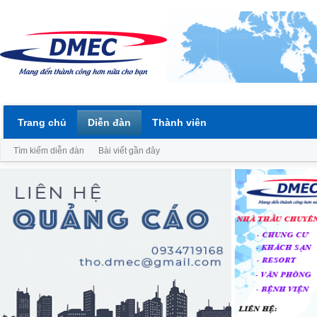
Trang chủ
Diễn đàn
Thành viên
Tìm kiếm diễn đàn
Bài viết gần đây