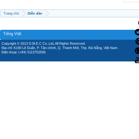
Trang chủ
Diễn đàn
Tiếng Việt
Copyright © 2013 D.M.E.C Co.,Ltd, All Rights Reserved.
Địa chỉ: K190 Lê Duẩn, P. Tân chính, Q. Thanh Khê, Thp. Đà Nẵng, Việt Nam.
Điện thoại: (+84) 5113752506