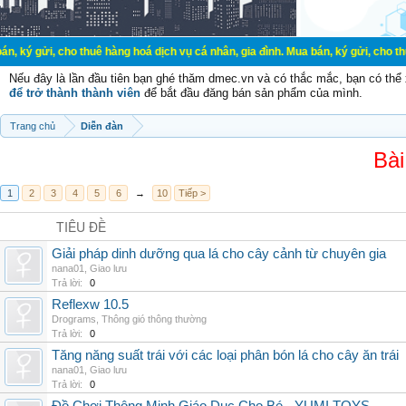
ho thuê hàng hoá dịch vụ cá nhân, gia đình. Mua bán, ký gửi, cho thuê thiết bị
Nếu đây là lần đầu tiên bạn ghé thăm dmec.vn và có thắc mắc, bạn có th
để trở thành thành viên
để bắt đầu đăng bán sản phẩm của mình.
Trang chủ
Diễn đàn
Bài
1
2
3
4
5
6
→
10
Tiếp >
TIÊU ĐỀ
Giải pháp dinh dưỡng qua lá cho cây cảnh từ chuyên gia
nana01
,
Giao lưu
Trả lời:
0
Reflexw 10.5
Drograms
,
Thông gió thông thường
Trả lời:
0
Tăng năng suất trái với các loại phân bón lá cho cây ăn trái
nana01
,
Giao lưu
Trả lời:
0