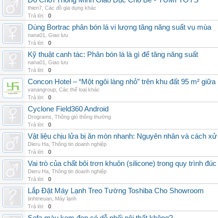
Đồ Chơi Thông Minh Giáo Dục Cho Bé - YUMI TOYS
thien7
,
Các đồ gia dụng khác
Trả lời:
0
Dùng Bortrac phân bón lá vi lượng tăng năng suất vụ mùa
nana01
,
Giao lưu
Trả lời:
0
Kỹ thuật canh tác: Phân bón lá là gì để tăng năng suất
nana01
,
Giao lưu
Trả lời:
0
Concon Hotel – “Một ngôi làng nhỏ” trên khu đất 95 m² giữa
vanangroup
,
Các thể loại khác
Trả lời:
0
Cyclone Field360 Android
Drograms
,
Thông gió thông thường
Trả lời:
0
Vật liệu chịu lửa bị ăn mòn nhanh: Nguyên nhân và cách xử 
Dieru Ha
,
Thông tin doanh nghiệp
Trả lời:
0
Vai trò của chất bôi trơn khuôn (silicone) trong quy trình đ
Dieru Ha
,
Thông tin doanh nghiệp
Trả lời:
0
Lắp Đặt Máy Lạnh Treo Tường Toshiba Cho Showroom
tinhtrieuan
,
Máy lạnh
Trả lời:
0