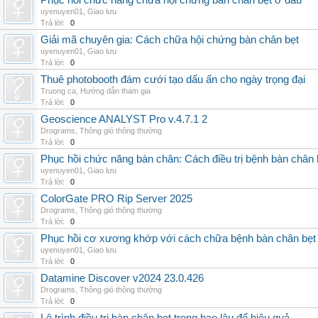
Phục hồi chức năng chữa hội chứng bàn chân bẹt ở đâu
uyenuyen01
,
Giao lưu
Trả lời:
0
Giải mã chuyên gia: Cách chữa hội chứng bàn chân bẹt
uyenuyen01
,
Giao lưu
Trả lời:
0
Thuê photobooth đám cưới tạo dấu ấn cho ngày trọng đại
Truong ca
,
Hướng dẫn tham gia
Trả lời:
0
Geoscience ANALYST Pro v.4.7.1 2
Drograms
,
Thông gió thông thường
Trả lời:
0
Phục hồi chức năng bàn chân: Cách điều trị bệnh bàn chân 
uyenuyen01
,
Giao lưu
Trả lời:
0
ColorGate PRO Rip Server 2025
Drograms
,
Thông gió thông thường
Trả lời:
0
Phục hồi cơ xương khớp với cách chữa bệnh bàn chân bẹt
uyenuyen01
,
Giao lưu
Trả lời:
0
Datamine Discover v2024 23.0.426
Drograms
,
Thông gió thông thường
Trả lời:
0