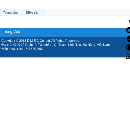
Trang chủ
Diễn đàn
Tiếng Việt
Copyright © 2013 D.M.E.C Co.,Ltd, All Rights Reserved.
Địa chỉ: K190 Lê Duẩn, P. Tân chính, Q. Thanh Khê, Thp. Đà Nẵng, Việt Nam.
Điện thoại: (+84) 5113752506