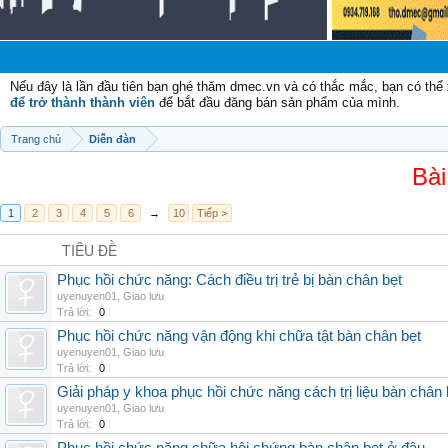
C
Nếu đây là lần đầu tiên bạn ghé thăm dmec.vn và có thắc mắc, bạn có th
để trở thành thành viên
để bắt đầu đăng bán sản phẩm của mình.
Trang chủ
Diễn đàn
Bài
1
2
3
4
5
6
→
10
Tiếp >
TIÊU ĐỀ
Phục hồi chức năng: Cách điều trị trẻ bị bàn chân bẹt
uyenuyen01
,
Giao lưu
Trả lời:
0
Phục hồi chức năng vận động khi chữa tật bàn chân bẹt
uyenuyen01
,
Giao lưu
Trả lời:
0
Giải pháp y khoa phục hồi chức năng cách trị liệu bàn chân 
uyenuyen01
,
Giao lưu
Trả lời:
0