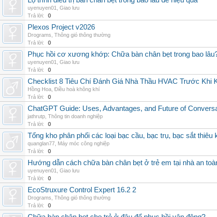
Lộ trình điều trị bàn chân bẹt trong bao lâu để hiệu quả
uyenuyen01
,
Giao lưu
Trả lời:
0
Plexos Project v2026
Drograms
,
Thông gió thông thường
Trả lời:
0
Phục hồi cơ xương khớp: Chữa bàn chân bẹt trong bao lâu
uyenuyen01
,
Giao lưu
Trả lời:
0
Checklist 8 Tiêu Chí Đánh Giá Nhà Thầu HVAC Trước Khi
Hồng Hoa
,
Điều hoà không khí
Trả lời:
0
ChatGPT Guide: Uses, Advantages, and Future of Conversat
jathrutp
,
Thông tin doanh nghiệp
Trả lời:
0
Tổng kho phân phối các loại bạc cầu, bạc trụ, bạc sắt thiêu k
quanglan77
,
Máy móc công nghiệp
Trả lời:
0
Hướng dẫn cách chữa bàn chân bẹt ở trẻ em tại nhà an toà
uyenuyen01
,
Giao lưu
Trả lời:
0
EcoStruxure Control Expert 16.2 2
Drograms
,
Thông gió thông thường
Trả lời:
0