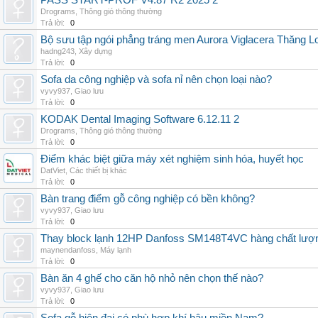
PASS START-PROF V4.87 R2 2025 2
Drograms
,
Thông gió thông thường
Trả lời:
0
Bộ sưu tập ngói phẳng tráng men Aurora Viglacera Thăng L
hadng243
,
Xây dựng
Trả lời:
0
Sofa da công nghiệp và sofa nỉ nên chọn loại nào?
vyvy937
,
Giao lưu
Trả lời:
0
KODAK Dental Imaging Software 6.12.11 2
Drograms
,
Thông gió thông thường
Trả lời:
0
Điểm khác biệt giữa máy xét nghiệm sinh hóa, huyết học
DatViet
,
Các thiết bị khác
Trả lời:
0
Bàn trang điểm gỗ công nghiệp có bền không?
vyvy937
,
Giao lưu
Trả lời:
0
Thay block lạnh 12HP Danfoss SM148T4VC hàng chất lượng,
maynendanfoss
,
Máy lạnh
Trả lời:
0
Bàn ăn 4 ghế cho căn hộ nhỏ nên chọn thế nào?
vyvy937
,
Giao lưu
Trả lời:
0