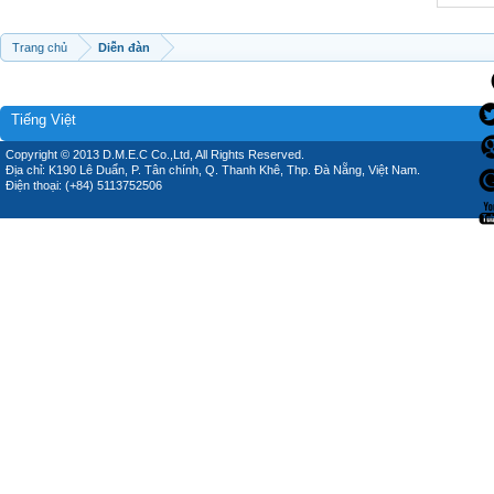
Trang chủ
Diễn đàn
Tiếng Việt
Copyright © 2013 D.M.E.C Co.,Ltd, All Rights Reserved.
Địa chỉ: K190 Lê Duẩn, P. Tân chính, Q. Thanh Khê, Thp. Đà Nẵng, Việt Nam.
Điện thoại: (+84) 5113752506