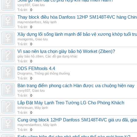
Sofa gỗ hiện đại có phù hợp khí hậu miền Nam?
vyvy937
,
Giao lưu
Trả lời:
0
Thay block điều hòa Danfoss 12HP SM148T4VC hàng China,
maynendanfoss
,
Máy lạnh
Trả lời:
0
Xây dựng lối sống lành mạnh để bảo vệ xương khớp tuổi tru
muoigentis
,
Giao lưu
Trả lời:
0
Vì sao nên lựa chọn giày bảo hộ Worket (Ziben)?
giày bảo hộ ziben
,
Các đồ gia dụng khác
Trả lời:
0
DDS FEMtools 4.4
Drograms
,
Thông gió thông thường
Trả lời:
0
Bàn trang điểm phong cách Hàn được ưa chuộng hiện nay
vyvy937
,
Giao lưu
Trả lời:
0
Lắp Đặt Máy Lạnh Treo Tường LG Cho Phòng Khách
tinhtrieuan
,
Máy lạnh
Trả lời:
0
Cung ứng block 12HP Danfoss SM148T4VC giá ưu đãi, giao 
maynendanfoss
,
Máy lạnh
Trả lời:
0