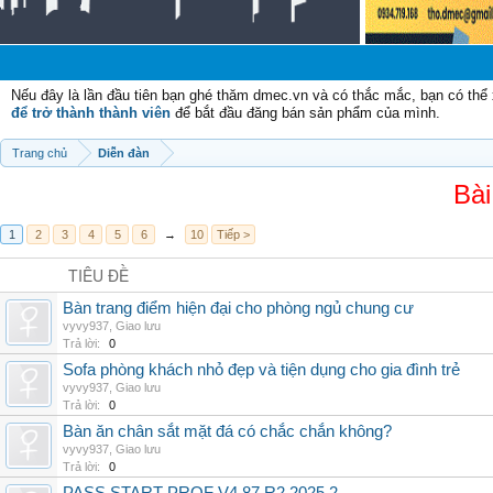
Ch
Nếu đây là lần đầu tiên bạn ghé thăm dmec.vn và có thắc mắc, bạn có th
để trở thành thành viên
để bắt đầu đăng bán sản phẩm của mình.
Trang chủ
Diễn đàn
Bài
1
2
3
4
5
6
→
10
Tiếp >
TIÊU ĐỀ
Bàn trang điểm hiện đại cho phòng ngủ chung cư
vyvy937
,
Giao lưu
Trả lời:
0
Sofa phòng khách nhỏ đẹp và tiện dụng cho gia đình trẻ
vyvy937
,
Giao lưu
Trả lời:
0
Bàn ăn chân sắt mặt đá có chắc chắn không?
vyvy937
,
Giao lưu
Trả lời:
0