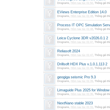
Drograms
,
Hôm nay lúc 01:50
,
Thông gió t
EViews Enterprise Edition 14.0
Drograms
,
Hôm nay lúc 01:48
,
Thông gió t
Process IT OPC Simulation Serv
Drograms
,
Hôm nay lúc 01:48
,
Thông gió t
Leica Cyclone 3DR v2026.0.1 2
Drograms
,
Hôm nay lúc 01:47
,
Thông gió t
Reliasoft 2024
Drograms
,
Hôm nay lúc 01:47
,
Thông gió t
Drillsoft HDX Plus v.1.0.1.113 2
Drograms
,
Hôm nay lúc 01:46
,
Thông gió t
geogiga seismic Pro 9.3
Drograms
,
Hôm nay lúc 01:39
,
Thông gió t
Limaguide Plus 2025 for Window
Drograms
,
Hôm nay lúc 01:35
,
Thông gió t
NextNano stable 2023
Drograms
,
Hôm nay lúc 01:31
,
Thông gió t