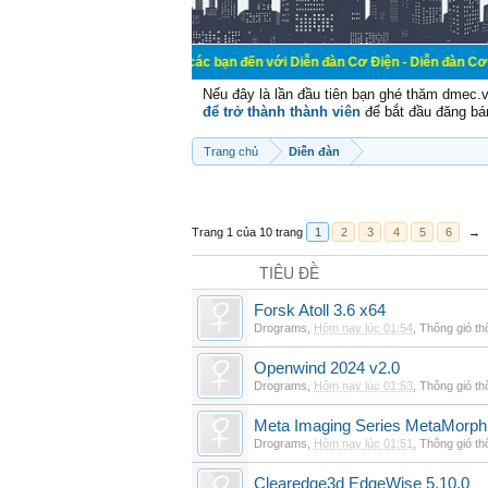
Chào mừng các bạn đến với Diễn đàn Cơ Điện - Diễn đàn Cơ điện là nơi ch
Nếu đây là lần đầu tiên bạn ghé thăm dmec.
để trở thành thành viên
để bắt đầu đăng bá
Trang chủ
Diễn đàn
Trang 1 của 10 trang
1
2
3
4
5
6
→
TIÊU ĐỀ
Forsk Atoll 3.6 x64
Drograms
,
Hôm nay lúc 01:54
,
Thông gió t
Openwind 2024 v2.0
Drograms
,
Hôm nay lúc 01:53
,
Thông gió t
Meta Imaging Series MetaMorph
Drograms
,
Hôm nay lúc 01:51
,
Thông gió t
Clearedge3d EdgeWise 5.10.0