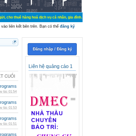
hàng hoá dịch vụ cá nhân, gia đình. Mua bán, ký gửi, cho thuê thiết bị hệ thố
vào liên kết bên trên. Bạn có thể
đăng ký
Đăng nhập / Đăng ký
Liên hệ quảng cáo 1
ẾT CUỐI
rograms
y lúc 01:54
rograms
y lúc 01:53
rograms
y lúc 01:51
rograms