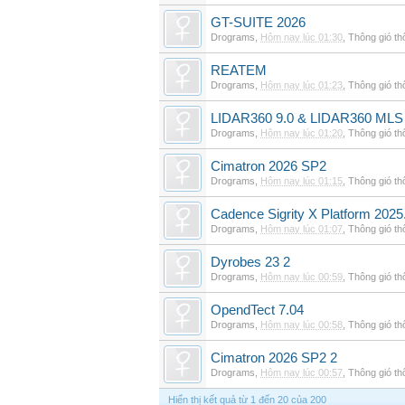
GT-SUITE 2026
Drograms
,
Hôm nay lúc 01:30
,
Thông gió t
REATEM
Drograms
,
Hôm nay lúc 01:23
,
Thông gió t
LIDAR360 9.0 & LIDAR360 MLS 
Drograms
,
Hôm nay lúc 01:20
,
Thông gió t
Cimatron 2026 SP2
Drograms
,
Hôm nay lúc 01:15
,
Thông gió t
Cadence Sigrity X Platform 2025
Drograms
,
Hôm nay lúc 01:07
,
Thông gió t
Dyrobes 23 2
Drograms
,
Hôm nay lúc 00:59
,
Thông gió t
OpendTect 7.04
Drograms
,
Hôm nay lúc 00:58
,
Thông gió t
Cimatron 2026 SP2 2
Drograms
,
Hôm nay lúc 00:57
,
Thông gió t
Hiển thị kết quả từ 1 đến 20 của 200