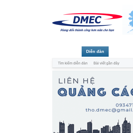
Trang chủ
Diễn đàn
Thành vi
Tìm kiếm diễn đàn
Bài viết gần đây