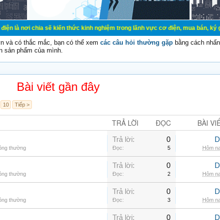
ia sẽ kiến thức kinh nghiệm trong lãnh vực cơ điện, mua bán, ký gửi, cho thuê 
vn và có thắc mắc, bạn có thể xem
các câu hỏi thường gặp
bằng cách nhấn 
n sản phẩm của mình.
Bài viết gần đây
10
Tiếp >
TRẢ LỜI
ĐỌC
BÀI VI
Trả lời:
0
D
hông thường
Đọc:
5
Hôm na
Trả lời:
0
D
hông thường
Đọc:
2
Hôm na
Trả lời:
0
D
hông thường
Đọc:
3
Hôm na
Trả lời:
0
D