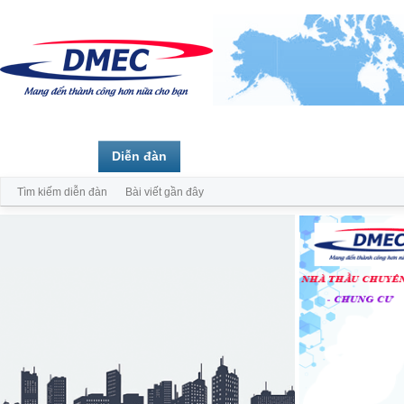
Trang chủ
Diễn đàn
Thành viên
Tìm kiếm diễn đàn
Bài viết gần đây