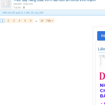
Thúc đẩy năng suất với Phân bón lá combi vĩnh thạnh
nana01
,
Giao lưu
Trả lời:
0
Hiển thị kết quả từ 1 đến 20 của 200
1
2
3
4
5
6
→
10
Tiếp >
Đă
Liê