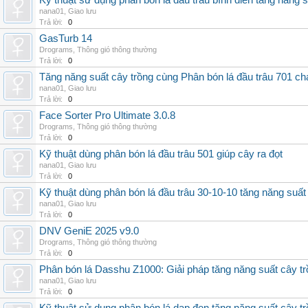
Kỹ thuật sử dụng phân bón lá đầu trâu bình điền tăng năng 
nana01
,
Giao lưu
Trả lời:
0
GasTurb 14
Drograms
,
Thông gió thông thường
Trả lời:
0
Tăng năng suất cây trồng cùng Phân bón lá đầu trâu 701 ch
nana01
,
Giao lưu
Trả lời:
0
Face Sorter Pro Ultimate 3.0.8
Drograms
,
Thông gió thông thường
Trả lời:
0
Kỹ thuật dùng phân bón lá đầu trâu 501 giúp cây ra đọt
nana01
,
Giao lưu
Trả lời:
0
Kỹ thuật dùng phân bón lá đầu trâu 30-10-10 tăng năng suất
nana01
,
Giao lưu
Trả lời:
0
DNV GeniE 2025 v9.0
Drograms
,
Thông gió thông thường
Trả lời:
0
Phân bón lá Dasshu Z1000: Giải pháp tăng năng suất cây t
nana01
,
Giao lưu
Trả lời:
0