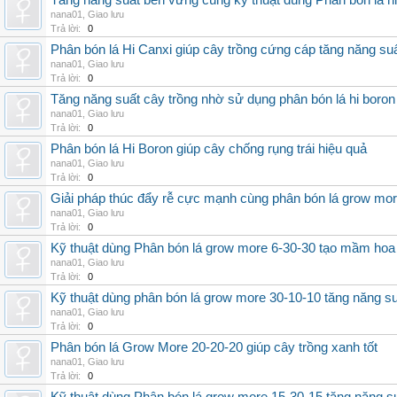
Tăng năng suất bền vững cùng kỹ thuật dùng Phân bón lá h
nana01
,
Giao lưu
Trả lời:
0
Phân bón lá Hi Canxi giúp cây trồng cứng cáp tăng năng su
nana01
,
Giao lưu
Trả lời:
0
Tăng năng suất cây trồng nhờ sử dụng phân bón lá hi boron
nana01
,
Giao lưu
Trả lời:
0
Phân bón lá Hi Boron giúp cây chống rụng trái hiệu quả
nana01
,
Giao lưu
Trả lời:
0
Giải pháp thúc đẩy rễ cực mạnh cùng phân bón lá grow mo
nana01
,
Giao lưu
Trả lời:
0
Kỹ thuật dùng Phân bón lá grow more 6-30-30 tạo mầm hoa
nana01
,
Giao lưu
Trả lời:
0
Kỹ thuật dùng phân bón lá grow more 30-10-10 tăng năng s
nana01
,
Giao lưu
Trả lời:
0
Phân bón lá Grow More 20-20-20 giúp cây trồng xanh tốt
nana01
,
Giao lưu
Trả lời:
0