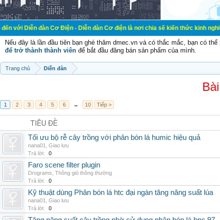
àn Cơ Điện - Diễn đàn Cơ điện là nơi chia sẽ kiến thức kinh nghiệm trong lãnh
Nếu đây là lần đầu tiên bạn ghé thăm dmec.vn và có thắc mắc, bạn có th
để trở thành thành viên
để bắt đầu đăng bán sản phẩm của mình.
Trang chủ
Diễn đàn
Bài
1
2
3
4
5
6
→
10
Tiếp >
TIÊU ĐỀ
Tối ưu bộ rễ cây trồng với phân bón lá humic hiệu quả
nana01
,
Giao lưu
Trả lời:
0
Faro scene filter plugin
Drograms
,
Thông gió thông thường
Trả lời:
0
Kỹ thuật dùng Phân bón lá htc đại ngàn tăng năng suất lúa
nana01
,
Giao lưu
Trả lời:
0