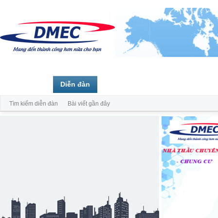
Trang chủ
Diễn đàn
Thành viên
Tìm kiếm diễn đàn
Bài viết gần đây