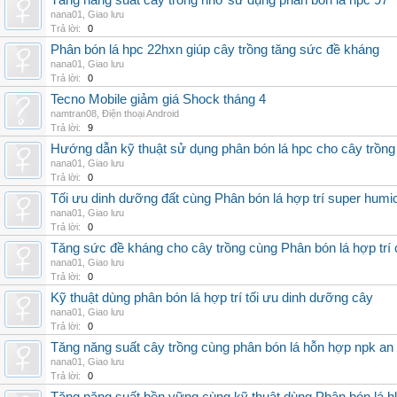
Tăng năng suất cây trồng nhờ sử dụng phân bón lá hpc 97
nana01
,
Giao lưu
Trả lời:
0
Phân bón lá hpc 22hxn giúp cây trồng tăng sức đề kháng
nana01
,
Giao lưu
Trả lời:
0
Tecno Mobile giảm giá Shock tháng 4
namtran08
,
Điện thoại Android
Trả lời:
9
Hướng dẫn kỹ thuật sử dụng phân bón lá hpc cho cây trồng
nana01
,
Giao lưu
Trả lời:
0
Tối ưu dinh dưỡng đất cùng Phân bón lá hợp trí super humi
nana01
,
Giao lưu
Trả lời:
0
Tăng sức đề kháng cho cây trồng cùng Phân bón lá hợp trí 
nana01
,
Giao lưu
Trả lời:
0
Kỹ thuật dùng phân bón lá hợp trí tối ưu dinh dưỡng cây
nana01
,
Giao lưu
Trả lời:
0
Tăng năng suất cây trồng cùng phân bón lá hỗn hợp npk an
nana01
,
Giao lưu
Trả lời:
0