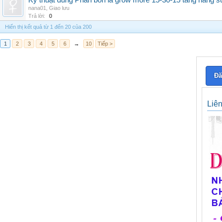
Kỹ thuật dùng Phân bón lá grow more 15-30-15 tăng năng s
nana01
,
Giao lưu
Trả lời:
0
Hiển thị kết quả từ 1 đến 20 của 200
1
2
3
4
5
6
→
10
Tiếp >
Đă
Liê