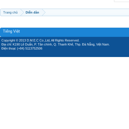
Trang chủ
Diễn đàn
Tiếng Việt
Copyright © 2013 D.M.E.C Co.,Ltd, All Rights Reserved.
Địa chỉ: K190 Lê Duẩn, P. Tân chính, Q. Thanh Khê, Thp. Đà Nẵng, Việt Nam.
Điện thoại: (+84) 5113752506