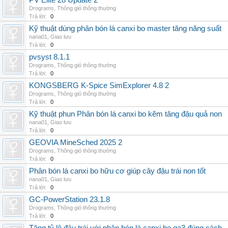
PV Elite 28 Update 2
Drograms
,
Thông gió thông thường
Trả lời:
0
Kỹ thuật dùng phân bón lá canxi bo master tăng năng suất
nana01
,
Giao lưu
Trả lời:
0
pvsyst 8.1.1
Drograms
,
Thông gió thông thường
Trả lời:
0
KONGSBERG K-Spice SimExplorer 4.8 2
Drograms
,
Thông gió thông thường
Trả lời:
0
Kỹ thuật phun Phân bón lá canxi bo kẽm tăng đậu quả non
nana01
,
Giao lưu
Trả lời:
0
GEOVIA MineSched 2025 2
Drograms
,
Thông gió thông thường
Trả lời:
0
Phân bón lá canxi bo hữu cơ giúp cây đậu trái non tốt
nana01
,
Giao lưu
Trả lời:
0
GC-PowerStation 23.1.8
Drograms
,
Thông gió thông thường
Trả lời:
0