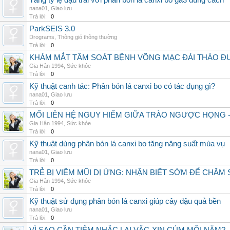
Tăng tỷ lệ đậu trái với phân bón lá canxi bo ga3 đúng cách
nana01
,
Giao lưu
Trả lời:
0
ParkSEIS 3.0
Drograms
,
Thông gió thông thường
Trả lời:
0
KHÁM MẮT TẦM SOÁT BỆNH VÕNG MẠC ĐÁI THÁO ĐƯ
Gia Hân 1994
,
Sức khỏe
Trả lời:
0
Kỹ thuật canh tác: Phân bón lá canxi bo có tác dụng gì?
nana01
,
Giao lưu
Trả lời:
0
MỐI LIÊN HỆ NGUY HIỂM GIỮA TRÀO NGƯỢC HỌNG 
Gia Hân 1994
,
Sức khỏe
Trả lời:
0
Kỹ thuật dùng phân bón lá canxi bo tăng năng suất mùa vụ
nana01
,
Giao lưu
Trả lời:
0
TRẺ BỊ VIÊM MŨI DỊ ỨNG: NHẬN BIẾT SỚM ĐỂ CHĂ
Gia Hân 1994
,
Sức khỏe
Trả lời:
0
Kỹ thuật sử dụng phân bón lá canxi giúp cây đậu quả bền
nana01
,
Giao lưu
Trả lời:
0