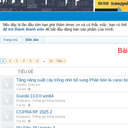
Nếu đây là lần đầu tiên bạn ghé thăm dmec.vn và có thắc mắc, bạn có th
để trở thành thành viên
để bắt đầu đăng bán sản phẩm của mình.
Trang chủ
Diễn đàn
Bài
1
2
3
4
5
6
→
10
Tiếp >
TIÊU ĐỀ
Tăng năng suất cây trồng nhờ bổ sung Phân bón lá canxi b
nana01
,
Giao lưu
Trả lời:
0
Gurobi 13.0.0 win64
Drograms
,
Thông gió thông thường
Trả lời:
0
COPRA RF 2025 2
Drograms
,
Thông gió thông thường
Trả lời:
0