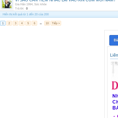
VÌ SAO CẦN TIÊM NHẮC LẠI VẮC-XIN CÚM MỖI NĂM?
Gia Hân 1994
,
Sức khỏe
Trả lời:
0
Hiển thị kết quả từ 1 đến 20 của 200
1
2
3
4
5
6
→
10
Tiếp >
Đă
Liê