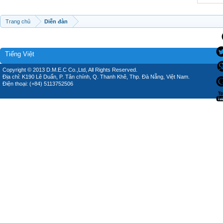
Trang chủ
Diễn đàn
Tiếng Việt
Copyright © 2013 D.M.E.C Co.,Ltd, All Rights Reserved.
Địa chỉ: K190 Lê Duẩn, P. Tân chính, Q. Thanh Khê, Thp. Đà Nẵng, Việt Nam.
Điện thoại: (+84) 5113752506