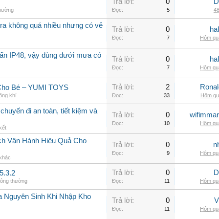
Trả lời:
0
D
thường
Đọc:
5
48
a không quá nhiều nhưng có vẻ
Trả lời:
0
ha
Đọc:
7
Hôm qua
ẩn IP48, vậy dùng dưới mưa có
Trả lời:
0
ha
Đọc:
7
Hôm qua
Trả lời:
2
Rona
 Cho Bé – YUMI TOYS
ông khí
Đọc:
33
Hôm qua
chuyến đi an toàn, tiết kiệm và
Trả lời:
0
wifimmar
Đọc:
10
Hôm qua
kết
ch Vận Hành Hiệu Quả Cho
Trả lời:
0
n
Đọc:
9
Hôm qua
 khác
Trả lời:
0
D
5.3.2
hông thường
Đọc:
11
Hôm qua
a Nguyên Sinh Khi Nhập Kho
Trả lời:
0
V
Đọc:
11
Hôm qua