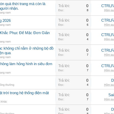
ón quà thời trang mà còn là
Trả lời:
0
CTRLF
người nhận.
Đọc:
8
Hôm qua
rang nam
Trả lời:
0
CTRLF
ng 2026
rang nam
Đọc:
6
Hôm qua
h Khắc Phục Để Mặc Đơn Giản
Trả lời:
0
CTRLF
Đọc:
4
Hôm qua
rang nam
hục không chỉ nằm ở những bộ đồ
Trả lời:
0
CTRLF
iện qua
Đọc:
7
Hôm qua
rang nam
không làm hỏng hình in siêu đơn
Trả lời:
0
CTRLF
Đọc:
7
Hôm qua
rang nam
Trả lời:
0
D
hông thường
Đọc:
4
Hôm qua
t trời trong hệ thống điện mặt
Trả lời:
0
Sai
Đọc:
7
Hôm qua
ị khác
Trả lời:
0
D
hông thường
Đọc:
8
Hôm qua