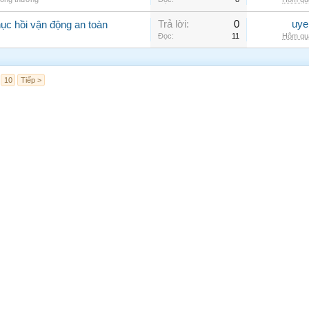
Trả lời:
0
uye
hục hồi vận động an toàn
Đọc:
11
Hôm qua
10
Tiếp >