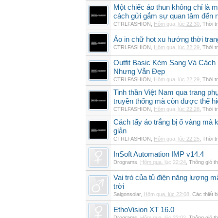
Một chiếc áo thun không chỉ là m
cách gửi gắm sự quan tâm đến 
CTRLFASHION
,
Hôm qua, lúc 22:30
,
Thời t
Áo in chữ hot xu hướng thời tra
CTRLFASHION
,
Hôm qua, lúc 22:29
,
Thời t
Outfit Basic Kém Sang Và Các
Nhưng Vẫn Đẹp
CTRLFASHION
,
Hôm qua, lúc 22:29
,
Thời t
Tinh thần Việt Nam qua trang p
truyền thống mà còn được thể h
CTRLFASHION
,
Hôm qua, lúc 22:28
,
Thời t
Cách tẩy áo trắng bị ố vàng mà 
giản
CTRLFASHION
,
Hôm qua, lúc 22:25
,
Thời t
InSoft Automation IMP v14.4
Drograms
,
Hôm qua, lúc 22:24
,
Thông gió t
Vai trò của tủ điện năng lượng mặ
trời
Saigonsolar
,
Hôm qua, lúc 22:08
,
Các thiết b
EthoVision XT 16.0
Drograms
,
Hôm qua, lúc 22:02
,
Thông gió t