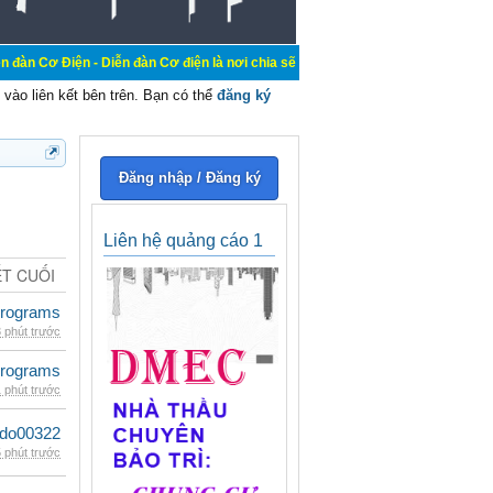
 Diễn đàn Cơ điện là nơi chia sẽ kiến thức kinh nghiệm trong lãnh vực cơ điện
vào liên kết bên trên. Bạn có thể
đăng ký
Đăng nhập / Đăng ký
Liên hệ quảng cáo 1
ẾT CUỐI
rograms
 phút trước
rograms
 phút trước
ldo00322
 phút trước