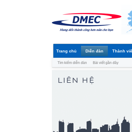
Trang chủ
Diễn đàn
Thành vi
Tìm kiếm diễn đàn
Bài viết gần đây