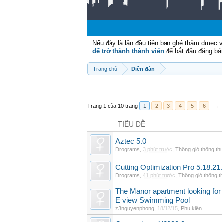
Nếu đây là lần đầu tiên bạn ghé thăm dmec.
để trở thành thành viên
để bắt đầu đăng bá
Trang chủ
Diễn đàn
Trang 1 của 10 trang
1
2
3
4
5
6
→
TIÊU ĐỀ
Aztec 5.0
Drograms
,
3 phút trước
,
Thông gió thông t
Cutting Optimization Pro 5.18.21
Drograms
,
41 phút trước
,
Thông gió thông 
The Manor apartment looking for 
E view Swimming Pool
z3nguyenphong
,
18/12/15
,
Phụ kiện