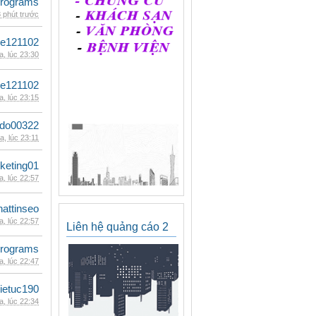
rograms
 phút trước
le121102
, lúc 23:30
le121102
, lúc 23:15
ldo00322
, lúc 23:11
keting01
, lúc 22:57
hattinseo
, lúc 22:57
Liên hệ quảng cáo 2
rograms
, lúc 22:47
ietuc190
, lúc 22:34