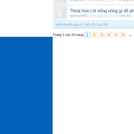
Thoái hóa cột sống uống gì để p
uyenuyen01
,
Hôm qua, lúc 21:48
,
Giao lưu
Hiển thị kết quả từ 1 đến 20 của 200
Trang 1 của 10 trang
1
2
3
4
5
6
→