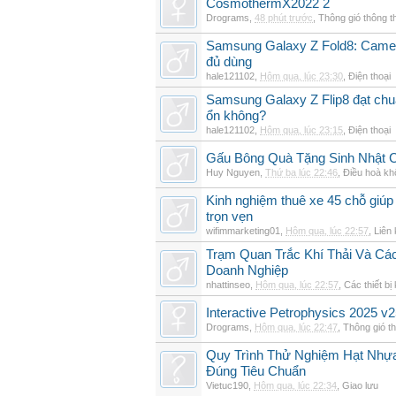
CosmothermX2022 2
Drograms
,
48 phút trước
,
Thông gió thông 
Samsung Galaxy Z Fold8: Camer
đủ dùng
hale121102
,
Hôm qua, lúc 23:30
,
Điện thoại
Samsung Galaxy Z Flip8 đạt chu
ổn không?
hale121102
,
Hôm qua, lúc 23:15
,
Điện thoại
Gấu Bông Quà Tặng Sinh Nhật
Huy Nguyen
,
Thứ ba lúc 22:46
,
Điều hoà kh
Kinh nghiệm thuê xe 45 chỗ giúp 
trọn vẹn
wifimmarketing01
,
Hôm qua, lúc 22:57
,
Liên 
Trạm Quan Trắc Khí Thải Và Cá
Doanh Nghiệp
nhattinseo
,
Hôm qua, lúc 22:57
,
Các thiết bị
Interactive Petrophysics 2025 v2
Drograms
,
Hôm qua, lúc 22:47
,
Thông gió t
Quy Trình Thử Nghiệm Hạt Nhự
Đúng Tiêu Chuẩn
Vietuc190
,
Hôm qua, lúc 22:34
,
Giao lưu