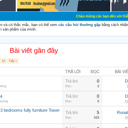
Chào mừng các bạn đến với Diễn đàn Cơ Điện -
vn và có thắc mắc, bạn có thể xem
các câu hỏi thường gặp
bằng cách nhấn 
n sản phẩm của mình.
Bài viết gần đây
10
Tiếp >
TRẢ LỜI
ĐỌC
BÀI VI
Trả lời:
0
D
hường
Đọc:
2
3
Trả lời:
0
D
.4
thường
Đọc:
5
41
3 bedrooms fully furniture Tower
Trả lời:
5
Rona
Đọc:
515
45