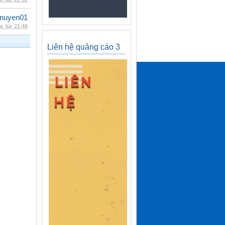
nuyen01
, lúc 21:48
Liên hệ quảng cáo 3