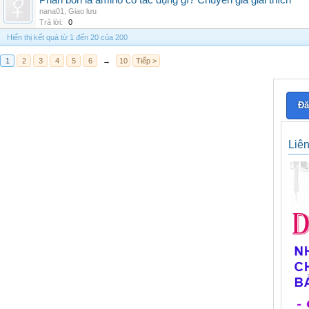
Phân bón lá amino có tác dụng gì? Chuyên gia giải thích
nana01
,
Giao lưu
Trả lời:
0
Hiển thị kết quả từ 1 đến 20 của 200
1
2
3
4
5
6
→
10
Tiếp >
Đă
Liê