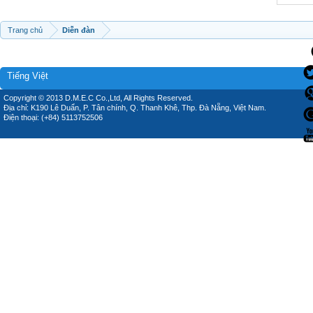
Trang chủ
Diễn đàn
Tiếng Việt
Copyright © 2013 D.M.E.C Co.,Ltd, All Rights Reserved.
Địa chỉ: K190 Lê Duẩn, P. Tân chính, Q. Thanh Khê, Thp. Đà Nẵng, Việt Nam.
Điện thoại: (+84) 5113752506