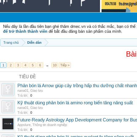
Nếu đây là lần đầu tiên bạn ghé thăm dmec.vn và có thắc mắc, bạn có th
để trở thành thành viên
để bắt đầu đăng bán sản phẩm của mình.
Trang chủ
Diễn đàn
Bài
1
2
3
4
5
6
→
10
Tiếp >
TIÊU ĐỀ
Phân bón lá Arrow giúp cây trồng hấp thu dưỡng chất nhanh
nana01
,
Giao lưu
Trả lời:
0
Kỹ thuật dùng phân bón lá amino rong biển tăng năng suất
nana01
,
Giao lưu
Trả lời:
0
Future-Ready Astrology App Development Company for Bu
Appslure
,
Thông tin doanh nghiệp
Trả lời:
0