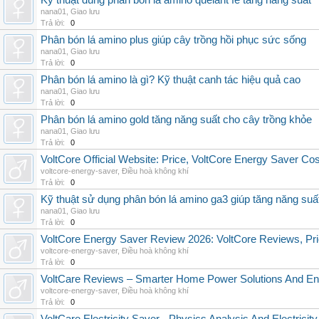
Kỹ thuật dùng phân bón lá amino quelant fe tăng năng suất
nana01
,
Giao lưu
Trả lời:
0
Phân bón lá amino plus giúp cây trồng hồi phục sức sống
nana01
,
Giao lưu
Trả lời:
0
Phân bón lá amino là gì? Kỹ thuật canh tác hiệu quả cao
nana01
,
Giao lưu
Trả lời:
0
Phân bón lá amino gold tăng năng suất cho cây trồng khỏe
nana01
,
Giao lưu
Trả lời:
0
VoltCore Official Website: Price, VoltCore Energy Saver Co
voltcore-energy-saver
,
Điều hoà không khí
Trả lời:
0
Kỹ thuật sử dụng phân bón lá amino ga3 giúp tăng năng suấ
nana01
,
Giao lưu
Trả lời:
0
VoltCore Energy Saver Review 2026: VoltCore Reviews, Pric
voltcore-energy-saver
,
Điều hoà không khí
Trả lời:
0
VoltCare Reviews – Smarter Home Power Solutions And Ene
voltcore-energy-saver
,
Điều hoà không khí
Trả lời:
0