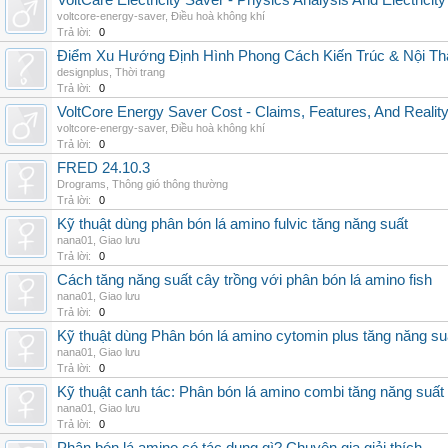
VoltCare Electricity Saver - Physics Analysis And Electrici
voltcore-energy-saver
,
Điều hoà không khí
Trả lời:
0
Điểm Xu Hướng Định Hình Phong Cách Kiến Trúc & Nội Thấ
designplus
,
Thời trang
Trả lời:
0
VoltCore Energy Saver Cost - Claims, Features, And Reality
voltcore-energy-saver
,
Điều hoà không khí
Trả lời:
0
FRED 24.10.3
Drograms
,
Thông gió thông thường
Trả lời:
0
Kỹ thuật dùng phân bón lá amino fulvic tăng năng suất
nana01
,
Giao lưu
Trả lời:
0
Cách tăng năng suất cây trồng với phân bón lá amino fish
nana01
,
Giao lưu
Trả lời:
0
Kỹ thuật dùng Phân bón lá amino cytomin plus tăng năng su
nana01
,
Giao lưu
Trả lời:
0
Kỹ thuật canh tác: Phân bón lá amino combi tăng năng suất
nana01
,
Giao lưu
Trả lời:
0