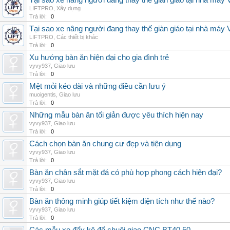
Tại sao xe nâng người đang thay thế giàn giáo tại nhà máy
LIFTPRO
,
Xây dựng
Trả lời:
0
Tại sao xe nâng người đang thay thế giàn giáo tại nhà máy
LIFTPRO
,
Các thiết bị khác
Trả lời:
0
Xu hướng bàn ăn hiện đại cho gia đình trẻ
vyvy937
,
Giao lưu
Trả lời:
0
Mệt mỏi kéo dài và những điều cần lưu ý
muoigentis
,
Giao lưu
Trả lời:
0
Những mẫu bàn ăn tối giản được yêu thích hiện nay
vyvy937
,
Giao lưu
Trả lời:
0
Cách chọn bàn ăn chung cư đẹp và tiện dụng
vyvy937
,
Giao lưu
Trả lời:
0
Bàn ăn chân sắt mặt đá có phù hợp phong cách hiện đại?
vyvy937
,
Giao lưu
Trả lời:
0
Bàn ăn thông minh giúp tiết kiệm diện tích như thế nào?
vyvy937
,
Giao lưu
Trả lời:
0