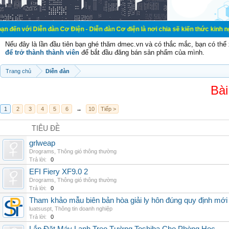
ễn đàn Cơ Điện - Diễn đàn Cơ điện là nơi chia sẽ kiến thức kinh nghiệm trong l
Nếu đây là lần đầu tiên bạn ghé thăm dmec.vn và có thắc mắc, bạn có th
để trở thành thành viên
để bắt đầu đăng bán sản phẩm của mình.
Trang chủ
Diễn đàn
Bài
1
2
3
4
5
6
→
10
Tiếp >
TIÊU ĐỀ
grlweap
Drograms
,
Thông gió thông thường
Trả lời:
0
EFI Fiery XF9.0 2
Drograms
,
Thông gió thông thường
Trả lời:
0
Tham khảo mẫu biên bản hòa giải ly hôn đúng quy định mới
luatsuspt
,
Thông tin doanh nghiệp
Trả lời:
0