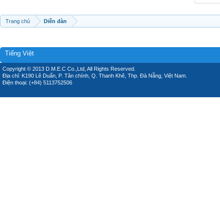
Trang chủ
Diễn đàn
Tiếng Việt
Copyright © 2013 D.M.E.C Co.,Ltd, All Rights Reserved.
Địa chỉ: K190 Lê Duẩn, P. Tân chính, Q. Thanh Khê, Thp. Đà Nẵng, Việt Nam.
Điện thoại: (+84) 5113752506