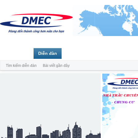
Trang chủ
Diễn đàn
Thành viên
Tìm kiếm diễn đàn
Bài viết gần đây