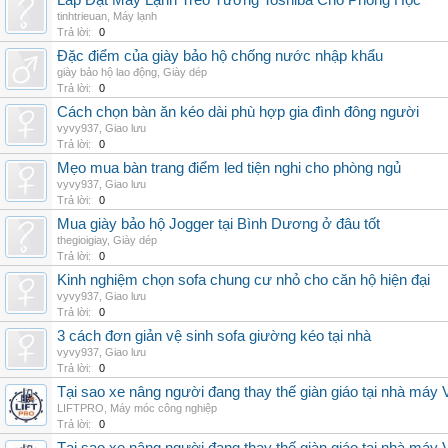
Lắp Đặt Máy Lạnh Treo Tường Toshiba Cho Phòng Học
tinhtrieuan
,
Máy lạnh
Trả lời:
0
Đặc điểm của giày bảo hộ chống nước nhập khẩu
giày bảo hộ lao động
,
Giày dép
Trả lời:
0
Cách chọn bàn ăn kéo dài phù hợp gia đình đông người
vyvy937
,
Giao lưu
Trả lời:
0
Mẹo mua bàn trang điểm led tiện nghi cho phòng ngủ
vyvy937
,
Giao lưu
Trả lời:
0
Mua giày bảo hộ Jogger tại Bình Dương ở đâu tốt
thegioigiay
,
Giày dép
Trả lời:
0
Kinh nghiệm chọn sofa chung cư nhỏ cho căn hộ hiện đại
vyvy937
,
Giao lưu
Trả lời:
0
3 cách đơn giản vệ sinh sofa giường kéo tại nhà
vyvy937
,
Giao lưu
Trả lời:
0
Tại sao xe nâng người đang thay thế giàn giáo tại nhà máy
LIFTPRO
,
Máy móc công nghiệp
Trả lời:
0