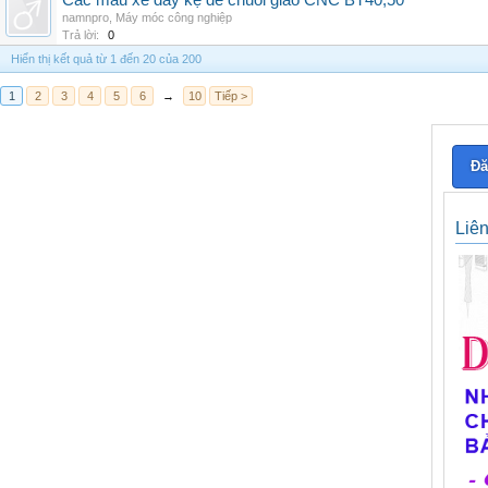
Các mẫu xe đẩy kệ để chuôi giao CNC BT40,50
namnpro
,
Máy móc công nghiệp
Trả lời:
0
Hiển thị kết quả từ 1 đến 20 của 200
1
2
3
4
5
6
→
10
Tiếp >
Đă
Liê