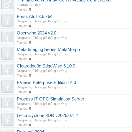
Tìm hiểu về van thủy lực HT và đặc điểm của nó
khatran
,
Ẩm thực
Trả lời:
0
Forsk Atoll 3.6 x64
Drograms
,
Thông gió thông thường
Trả lời:
0
Openwind 2024 v2.0
Drograms
,
Thông gió thông thường
Trả lời:
0
Meta Imaging Series MetaMorph
Drograms
,
Thông gió thông thường
Trả lời:
0
Clearedge3d EdgeWise 5.10.0
Drograms
,
Thông gió thông thường
Trả lời:
0
EViews Enterprise Edition 14.0
Drograms
,
Thông gió thông thường
Trả lời:
0
Process IT OPC Simulation Server
Drograms
,
Thông gió thông thường
Trả lời:
0
Leica Cyclone 3DR v2026.0.1 2
Drograms
,
Thông gió thông thường
Trả lời:
0