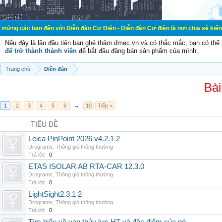
 đến với Diễn đàn Cơ Điện - Diễn đàn Cơ điện là nơi chia sẽ kiến thức kinh ng
Nếu đây là lần đầu tiên bạn ghé thăm dmec.vn và có thắc mắc, bạn có th
để trở thành thành viên
để bắt đầu đăng bán sản phẩm của mình.
Trang chủ
Diễn đàn
Bài
1
2
3
4
5
6
→
10
Tiếp >
TIÊU ĐỀ
Leica PinPoint 2026 v4.2.1 2
Drograms
,
Thông gió thông thường
Trả lời:
0
ETAS ISOLAR AB RTA-CAR 12.3.0
Drograms
,
Thông gió thông thường
Trả lời:
0
LightSight2.3.1 2
Drograms
,
Thông gió thông thường
Trả lời:
0