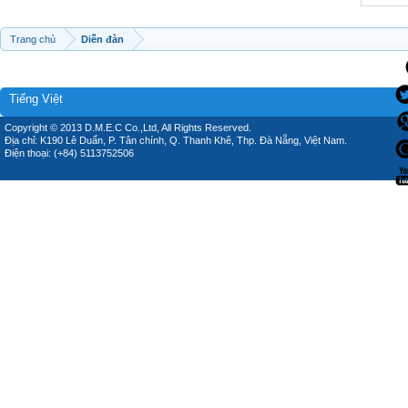
Trang chủ
Diễn đàn
Tiếng Việt
Copyright © 2013 D.M.E.C Co.,Ltd, All Rights Reserved.
Địa chỉ: K190 Lê Duẩn, P. Tân chính, Q. Thanh Khê, Thp. Đà Nẵng, Việt Nam.
Điện thoại: (+84) 5113752506