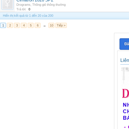
Cimatron 2026 SP2
Drograms
,
Thông gió thông thường
Trả lời:
0
Hiển thị kết quả từ 1 đến 20 của 200
1
2
3
4
5
6
→
10
Tiếp >
Đă
Liê