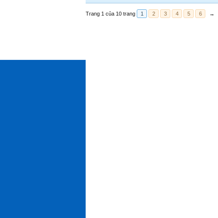
Trang 1 của 10 trang
1
2
3
4
5
6
→