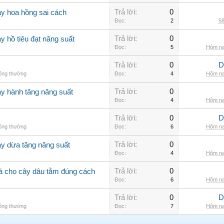
Trả lời:
0
ây hoa hồng sai cách
Đọc:
2
58
Trả lời:
0
y hồ tiêu đạt năng suất
Đọc:
5
Hôm na
Trả lời:
0
D
hông thường
Đọc:
4
Hôm na
Trả lời:
0
ây hành tăng năng suất
Đọc:
4
Hôm na
Trả lời:
0
D
hông thường
Đọc:
6
Hôm na
Trả lời:
0
ây dừa tăng năng suất
Đọc:
4
Hôm na
Trả lời:
0
lá cho cây dâu tằm đúng cách
Đọc:
6
Hôm na
Trả lời:
0
D
hông thường
Đọc:
7
Hôm na