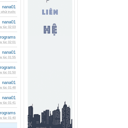
nana01
 phút trước
nana01
y lúc 02:03
rograms
y lúc 02:01
nana01
y lúc 01:55
rograms
y lúc 01:50
nana01
y lúc 01:48
nana01
y lúc 01:41
rograms
y lúc 01:40