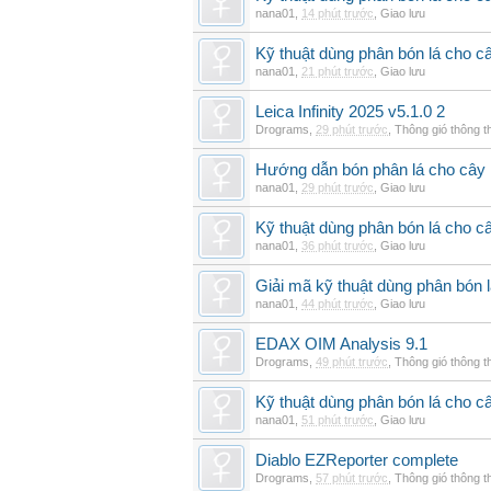
nana01
,
14 phút trước
,
Giao lưu
Kỹ thuật dùng phân bón lá cho c
nana01
,
21 phút trước
,
Giao lưu
Leica Infinity 2025 v5.1.0 2
Drograms
,
29 phút trước
,
Thông gió thông 
Hướng dẫn bón phân lá cho cây 
nana01
,
29 phút trước
,
Giao lưu
Kỹ thuật dùng phân bón lá cho câ
nana01
,
36 phút trước
,
Giao lưu
Giải mã kỹ thuật dùng phân bón l
nana01
,
44 phút trước
,
Giao lưu
EDAX OIM Analysis 9.1
Drograms
,
49 phút trước
,
Thông gió thông 
Kỹ thuật dùng phân bón lá cho câ
nana01
,
51 phút trước
,
Giao lưu
Diablo EZReporter complete
Drograms
,
57 phút trước
,
Thông gió thông 