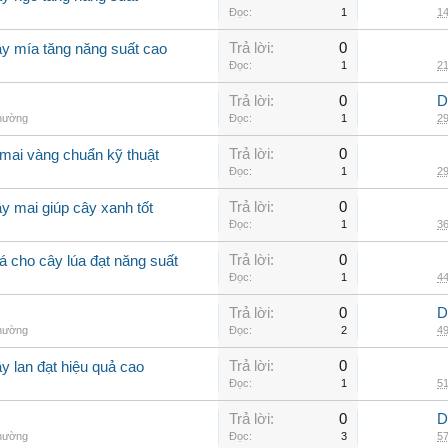
Đọc:
1
14
Trả lời:
0
ây mía tăng năng suất cao
Đọc:
1
21
Trả lời:
0
D
thường
Đọc:
1
29
Trả lời:
0
mai vàng chuẩn kỹ thuật
Đọc:
1
29
Trả lời:
0
y mai giúp cây xanh tốt
Đọc:
1
36
Trả lời:
0
á cho cây lúa đạt năng suất
Đọc:
1
44
Trả lời:
0
D
thường
Đọc:
2
49
Trả lời:
0
y lan đạt hiệu quả cao
Đọc:
1
51
Trả lời:
0
D
thường
Đọc:
3
57