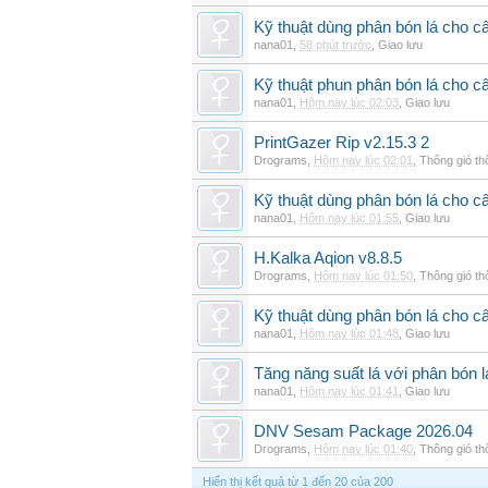
Kỹ thuật dùng phân bón lá cho c
nana01
,
58 phút trước
,
Giao lưu
Kỹ thuật phun phân bón lá cho câ
nana01
,
Hôm nay lúc 02:03
,
Giao lưu
PrintGazer Rip v2.15.3 2
Drograms
,
Hôm nay lúc 02:01
,
Thông gió t
Kỹ thuật dùng phân bón lá cho c
nana01
,
Hôm nay lúc 01:55
,
Giao lưu
H.Kalka Aqion v8.8.5
Drograms
,
Hôm nay lúc 01:50
,
Thông gió t
Kỹ thuật dùng phân bón lá cho c
nana01
,
Hôm nay lúc 01:48
,
Giao lưu
Tăng năng suất lá với phân bón 
nana01
,
Hôm nay lúc 01:41
,
Giao lưu
DNV Sesam Package 2026.04
Drograms
,
Hôm nay lúc 01:40
,
Thông gió t
Hiển thị kết quả từ 1 đến 20 của 200