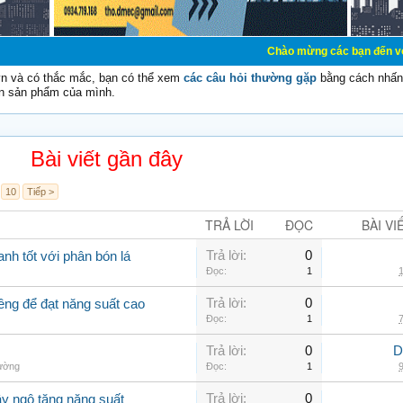
Chào mừng các bạn đến với Diễn đàn Cơ 
vn và có thắc mắc, bạn có thể xem
các câu hỏi thường gặp
bằng cách nhấn 
n sản phẩm của mình.
Bài viết gần đây
10
Tiếp >
TRẢ LỜI
ĐỌC
BÀI VI
Trả lời:
0
nh tốt với phân bón lá
Đọc:
1
1
Trả lời:
0
êng để đạt năng suất cao
Đọc:
1
7
Trả lời:
0
D
hường
Đọc:
1
9
Trả lời:
0
ây ngô tăng năng suất