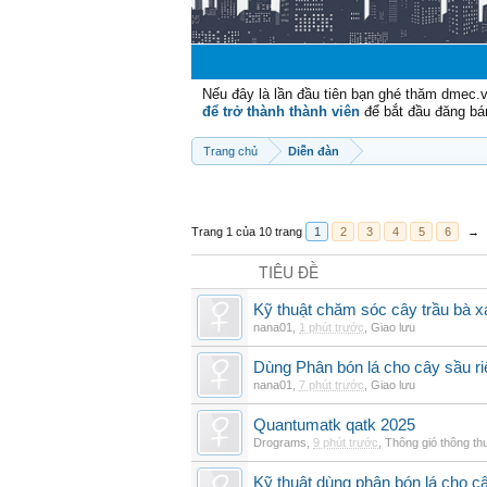
Nếu đây là lần đầu tiên bạn ghé thăm dmec.
để trở thành thành viên
để bắt đầu đăng bá
Trang chủ
Diễn đàn
Trang 1 của 10 trang
1
2
3
4
5
6
→
TIÊU ĐỀ
Kỹ thuật chăm sóc cây trầu bà xa
nana01
,
1 phút trước
,
Giao lưu
Dùng Phân bón lá cho cây sầu ri
nana01
,
7 phút trước
,
Giao lưu
Quantumatk qatk 2025
Drograms
,
9 phút trước
,
Thông gió thông t
Kỹ thuật dùng phân bón lá cho c