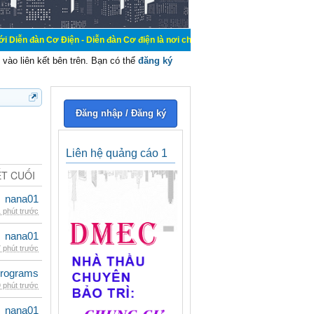
Điện - Diễn đàn Cơ điện là nơi chia sẽ kiến thức kinh nghiệm trong lãnh vực c
vào liên kết bên trên. Bạn có thể
đăng ký
Đăng nhập / Đăng ký
Liên hệ quảng cáo 1
ẾT CUỐI
nana01
 phút trước
nana01
 phút trước
rograms
 phút trước
nana01