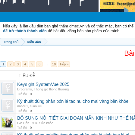
Nếu đây là lần đầu tiên bạn ghé thăm dmec.vn và có thắc mắc, bạn có th
để trở thành thành viên
để bắt đầu đăng bán sản phẩm của mình.
Trang chủ
Diễn đàn
Bài
1
2
3
4
5
6
→
10
Tiếp >
TIÊU ĐỀ
Keysight SystemVue 2025
Drograms
,
Thông gió thông thường
Trả lời:
0
Kỹ thuật dùng phân bón lá tạo nụ cho mai vàng bền khỏe
nana01
,
Giao lưu
Trả lời:
0
BỔ SUNG NỘI TIẾT GIAI ĐOẠN MÃN KINH NHƯ THẾ 
Gia Hân 1994
,
Sức khỏe
Trả lời:
0