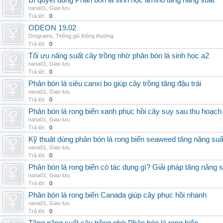
Bí quyết dùng Phân bón lá sinh học amino tăng năng suất
nana01
,
Giao lưu
Trả lời:
0
ODEON 19.02
Drograms
,
Thông gió thông thường
Trả lời:
0
Tối ưu năng suất cây trồng nhờ phân bón lá sinh học a2
nana01
,
Giao lưu
Trả lời:
0
Phân bón lá siêu canxi bo giúp cây trồng tăng đậu trái
nana01
,
Giao lưu
Trả lời:
0
Phân bón lá rong biển xanh phục hồi cây suy sau thu hoạch
nana01
,
Giao lưu
Trả lời:
0
Kỹ thuật dùng phân bón lá rong biển seaweed tăng năng suấ
nana01
,
Giao lưu
Trả lời:
0
Phân bón lá rong biển có tác dụng gì? Giải pháp tăng năng 
nana01
,
Giao lưu
Trả lời:
0
Phân bón lá rong biển Canada giúp cây phục hồi nhanh
nana01
,
Giao lưu
Trả lời:
0