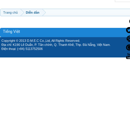
Trang chủ
Diễn đàn
Tiếng Việt
Copyright © 2013 D.M.E.C Co.,Ltd, All Rights Reserved.
Địa chỉ: K190 Lê Duẩn, P. Tân chính, Q. Thanh Khê, Thp. Đà Nẵng, Việt Nam.
Điện thoại: (+84) 5113752506