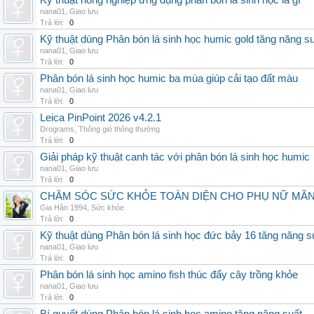
Kỹ thuật nông nghiệp ứng dụng phân bón lá sinh học là gì
nana01
,
Giao lưu
Trả lời:
0
Kỹ thuật dùng Phân bón lá sinh học humic gold tăng năng s
nana01
,
Giao lưu
Trả lời:
0
Phân bón lá sinh học humic ba mùa giúp cải tạo đất màu
nana01
,
Giao lưu
Trả lời:
0
Leica PinPoint 2026 v4.2.1
Drograms
,
Thông gió thông thường
Trả lời:
0
Giải pháp kỹ thuật canh tác với phân bón lá sinh học humic
nana01
,
Giao lưu
Trả lời:
0
CHĂM SÓC SỨC KHỎE TOÀN DIỆN CHO PHỤ NỮ MÃN 
Gia Hân 1994
,
Sức khỏe
Trả lời:
0
Kỹ thuật dùng Phân bón lá sinh học đức bảy 16 tăng năng s
nana01
,
Giao lưu
Trả lời:
0
Phân bón lá sinh học amino fish thúc đẩy cây trồng khỏe
nana01
,
Giao lưu
Trả lời:
0