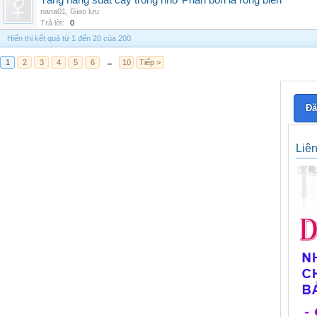
Tăng năng suất cây trồng nhờ Phân bón lá rong biển
nana01
,
Giao lưu
Trả lời:
0
Hiển thị kết quả từ 1 đến 20 của 200
1
2
3
4
5
6
→
10
Tiếp >
Đă
Liê