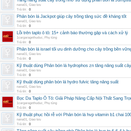
Tăng năng suất cây trồng nhờ sử dụng phân bón lá Jumpsta
nana01
,
Giao lưu
Trả lời:
0
Phân bón lá Jackpot giúp cây trồng tăng sức đề kháng tốt
nana01
,
Giao lưu
Trả lời:
0
Lỗi trên taplo ô tô: 15+ cảnh báo thường gặp và cách xử lý
1cargaragethuduc
,
Phụ tùng
Trả lời:
0
Phân bón lá israel tối ưu dinh dưỡng cho cây trồng bền vữn
nana01
,
Giao lưu
Trả lời:
0
Kỹ thuật dùng Phân bón lá hydrophos zn tăng năng suất câ
nana01
,
Giao lưu
Trả lời:
0
Kỹ thuật dùng phân bón lá hydro fulvic tăng năng suất
nana01
,
Giao lưu
Trả lời:
0
Bọc Da Taplo Ô Tô: Giải Pháp Nâng Cấp Nội Thất Sang Trọ
1cargaragethuduc
,
Phụ tùng
Trả lời:
0
Kỹ thuật phục hồi rễ với Phân bón lá hvp vitamin b1 chai 10
nana01
,
Giao lưu
Trả lời:
0