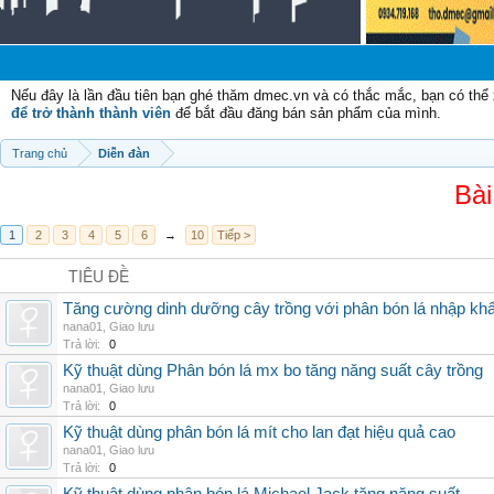
Nếu đây là lần đầu tiên bạn ghé thăm dmec.vn và có thắc mắc, bạn có th
để trở thành thành viên
để bắt đầu đăng bán sản phẩm của mình.
Trang chủ
Diễn đàn
Bài
1
2
3
4
5
6
→
10
Tiếp >
TIÊU ĐỀ
Tăng cường dinh dưỡng cây trồng với phân bón lá nhập kh
nana01
,
Giao lưu
Trả lời:
0
Kỹ thuật dùng Phân bón lá mx bo tăng năng suất cây trồng
nana01
,
Giao lưu
Trả lời:
0
Kỹ thuật dùng phân bón lá mít cho lan đạt hiệu quả cao
nana01
,
Giao lưu
Trả lời:
0