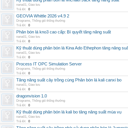
Kỹ thuật dùng phân bón lá Michael Jack tăng năng suất
nana01
,
Giao lưu
Trả lời:
0
GEOVIA Whittle 2026 v4.9 2
Drograms
,
Thông gió thông thường
Trả lời:
0
Phân bón lá kno3 cao cấp: Bí quyết tăng năng suất
nana01
,
Giao lưu
Trả lời:
0
Kỹ thuật dùng phân bón lá Kina Ado Ethephon tăng năng suấ
nana01
,
Giao lưu
Trả lời:
0
Process IT OPC Simulation Server
Drograms
,
Thông gió thông thường
Trả lời:
0
Tăng năng suất cây trồng cùng Phân bón lá kali canxi bo
nana01
,
Giao lưu
Trả lời:
0
dragonvision 1.0
Drograms
,
Thông gió thông thường
Trả lời:
0
Kỹ thuật dùng phân bón lá kali bo tăng năng suất mùa vụ
nana01
,
Giao lưu
Trả lời:
0