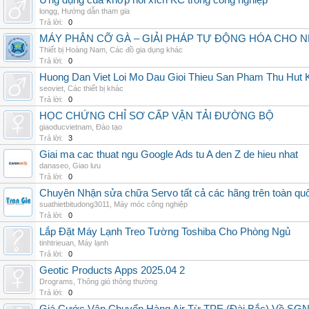
Ứng dụng của khớp nối xích KC trong công nghiệp
longg
,
Hướng dẫn tham gia
Trả lời:
0
MÁY PHÂN CỠ GÀ – GIẢI PHÁP TỰ ĐỘNG HÓA CHO N
Thiết bị Hoàng Nam
,
Các đồ gia dụng khác
Trả lời:
0
Huong Dan Viet Loi Mo Dau Gioi Thieu San Pham Thu Hut
seoviet
,
Các thiết bị khác
Trả lời:
0
HỌC CHỨNG CHỈ SƠ CẤP VẬN TẢI ĐƯỜNG BỘ
giaoducvietnam
,
Đào tạo
Trả lời:
3
Giai ma cac thuat ngu Google Ads tu A den Z de hieu nhat
danaseo
,
Giao lưu
Trả lời:
0
Chuyên Nhận sửa chữa Servo tất cả các hãng trên toàn quốc,
suathietbitudong3011
,
Máy móc công nghiệp
Trả lời:
0
Lắp Đặt Máy Lạnh Treo Tường Toshiba Cho Phòng Ngủ
tinhtrieuan
,
Máy lạnh
Trả lời:
0
Geotic Products Apps 2025.04 2
Drograms
,
Thông gió thông thường
Trả lời:
0