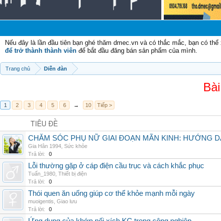
Nếu đây là lần đầu tiên bạn ghé thăm dmec.vn và có thắc mắc, bạn có th
để trở thành thành viên
để bắt đầu đăng bán sản phẩm của mình.
Trang chủ
Diễn đàn
Bài
1
2
3
4
5
6
→
10
Tiếp >
TIÊU ĐỀ
CHĂM SÓC PHỤ NỮ GIAI ĐOẠN MÃN KINH: HƯỚNG 
Gia Hân 1994
,
Sức khỏe
Trả lời:
0
Lỗi thường gặp ở cáp điện cầu trục và cách khắc phục
Tuấn_1980
,
Thiết bị điện
Trả lời:
0
Thói quen ăn uống giúp cơ thể khỏe mạnh mỗi ngày
muoigentis
,
Giao lưu
Trả lời:
0