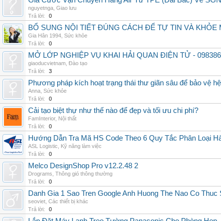
Giá Cước Vận Chuyển Hàng Air Từ TPE (Đài Bắc) Về SG
nguyetnga
,
Giao lưu
Trả lời:
0
BỔ SUNG NỘI TIẾT ĐÚNG CÁCH ĐỂ TỰ TIN VÀ KHỎE 
Gia Hân 1994
,
Sức khỏe
Trả lời:
0
MỞ LỚP NGHIỆP VỤ KHAI HẢI QUAN ĐIỆN TỬ - 098386
giaoducvietnam
,
Đào tạo
Trả lời:
3
Phương pháp kích hoạt trạng thái thư giãn sâu để bảo vệ h
Anna
,
Sức khỏe
Trả lời:
0
Cải tạo biệt thự như thế nào để đẹp và tối ưu chi phí?
FamInterior
,
Nội thất
Trả lời:
0
Hướng Dẫn Tra Mã HS Code Theo 6 Quy Tắc Phân Loại H
ASL Logistic
,
Kỹ năng làm việc
Trả lời:
0
Melco DesignShop Pro v12.2.48 2
Drograms
,
Thông gió thông thường
Trả lời:
0
Danh Gia 1 Sao Tren Google Anh Huong The Nao Co Thuc
seoviet
,
Các thiết bị khác
Trả lời:
0