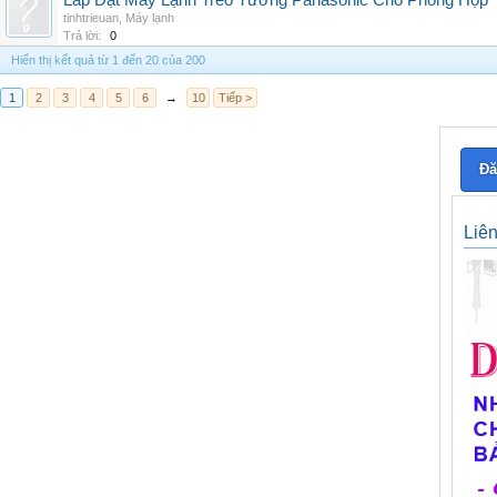
Lắp Đặt Máy Lạnh Treo Tường Panasonic Cho Phòng Họp
tinhtrieuan
,
Máy lạnh
Trả lời:
0
Hiển thị kết quả từ 1 đến 20 của 200
1
2
3
4
5
6
→
10
Tiếp >
Đă
Liê