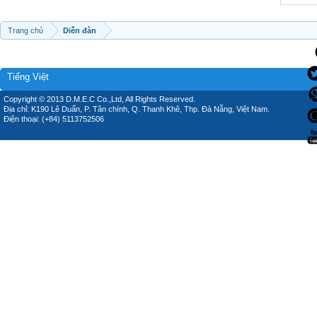
Trang chủ
Diễn đàn
Tiếng Việt
Copyright © 2013 D.M.E.C Co.,Ltd, All Rights Reserved.
Địa chỉ: K190 Lê Duẩn, P. Tân chính, Q. Thanh Khê, Thp. Đà Nẵng, Việt Nam.
Điện thoại: (+84) 5113752506