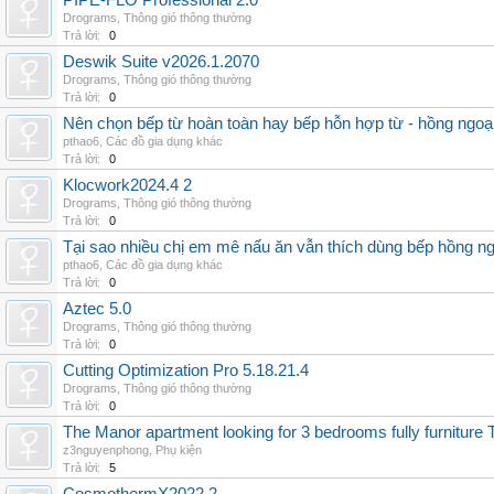
PIPE-FLO Professional 2.0
Drograms
,
Thông gió thông thường
Trả lời:
0
Deswik Suite v2026.1.2070
Drograms
,
Thông gió thông thường
Trả lời:
0
Nên chọn bếp từ hoàn toàn hay bếp hỗn hợp từ - hồng ngoại 
pthao6
,
Các đồ gia dụng khác
Trả lời:
0
Klocwork2024.4 2
Drograms
,
Thông gió thông thường
Trả lời:
0
Tại sao nhiều chị em mê nấu ăn vẫn thích dùng bếp hồng n
pthao6
,
Các đồ gia dụng khác
Trả lời:
0
Aztec 5.0
Drograms
,
Thông gió thông thường
Trả lời:
0
Cutting Optimization Pro 5.18.21.4
Drograms
,
Thông gió thông thường
Trả lời:
0
The Manor apartment looking for 3 bedrooms fully furnitur
z3nguyenphong
,
Phụ kiện
Trả lời:
5