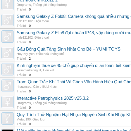
CosmothermX2022 2
Drograms
,
Thông gió thông thường
Trả lời:
0
Samsung Galaxy Z Fold8: Camera không quá nhiều nhưng 
hale121102
,
Điện thoại
Trả lời:
0
Samsung Galaxy Z Flip8 đạt chuẩn IP48, vậy dùng dưới m
hale121102
,
Điện thoại
Trả lời:
0
Gấu Bông Quà Tặng Sinh Nhật Cho Bé – YUMI TOYS
Huy Nguyen
,
Điều hoà không khí
Trả lời:
2
Kinh nghiệm thuê xe 45 chỗ giúp chuyến đi an toàn, tiết kiệ
wifimmarketing01
,
Liên kết
Trả lời:
0
Trạm Quan Trắc Khí Thải Và Cách Vận Hành Hiệu Quả Ch
nhattinseo
,
Các thiết bị khác
Trả lời:
0
Interactive Petrophysics 2025 v25.3.2
Drograms
,
Thông gió thông thường
Trả lời:
0
Quy Trình Thử Nghiệm Hạt Nhựa Nguyên Sinh Khi Nhập K
Vietuc190
,
Giao lưu
Trả lời:
0