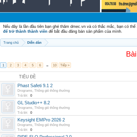
Nếu đây là lần đầu tiên bạn ghé thăm dmec.vn và có thắc mắc, bạn có th
để trở thành thành viên
để bắt đầu đăng bán sản phẩm của mình.
Trang chủ
Diễn đàn
Bài
1
2
3
4
5
6
→
10
Tiếp >
TIÊU ĐỀ
Phast Safeti 9.1 2
Drograms
,
Thông gió thông thường
Trả lời:
0
GL Studio++ 8.2
Drograms
,
Thông gió thông thường
Trả lời:
0
Keysight EMPro 2026 2
Drograms
,
Thông gió thông thường
Trả lời:
0