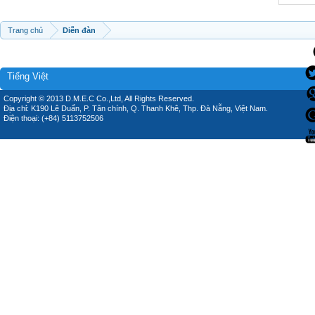
Trang chủ
Diễn đàn
Tiếng Việt
Copyright © 2013 D.M.E.C Co.,Ltd, All Rights Reserved.
Địa chỉ: K190 Lê Duẩn, P. Tân chính, Q. Thanh Khê, Thp. Đà Nẵng, Việt Nam.
Điện thoại: (+84) 5113752506