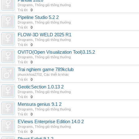
Pandat 2026
Drograms
,
Thông gió thông thường
Trả lời:
0
Pipeline Studio 5.2 2
Drograms
,
Thông gió thông thường
Trả lời:
0
FLOW-3D WELD 2025 R1
Drograms
,
Thông gió thông thường
Trả lời:
0
OVITO(Open Visualization Tool)3.15.2
Drograms
,
Thông gió thông thường
Trả lời:
0
Trai nghiem game 789kclub
phuockhoa2702
,
Các thiết bị khác
Trả lời:
0
GeoticSection 1.0.13 2
Drograms
,
Thông gió thông thường
Trả lời:
0
Mensura genius 9.1 2
Drograms
,
Thông gió thông thường
Trả lời:
0
EViews Enterprise Edition 14.0 2
Drograms
,
Thông gió thông thường
Trả lời:
0