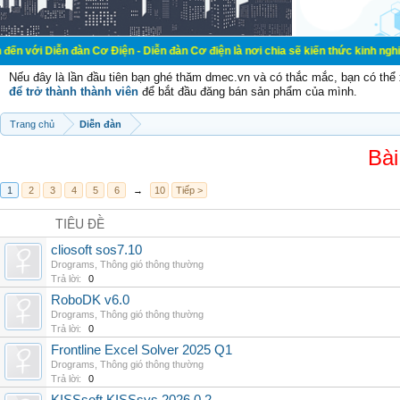
đàn Cơ Điện - Diễn đàn Cơ điện là nơi chia sẽ kiến thức kinh nghiệm trong lãn
Nếu đây là lần đầu tiên bạn ghé thăm dmec.vn và có thắc mắc, bạn có th
để trở thành thành viên
để bắt đầu đăng bán sản phẩm của mình.
Trang chủ
Diễn đàn
Bài
1
2
3
4
5
6
→
10
Tiếp >
TIÊU ĐỀ
cliosoft sos7.10
Drograms
,
Thông gió thông thường
Trả lời:
0
RoboDK v6.0
Drograms
,
Thông gió thông thường
Trả lời:
0
Frontline Excel Solver 2025 Q1
Drograms
,
Thông gió thông thường
Trả lời:
0