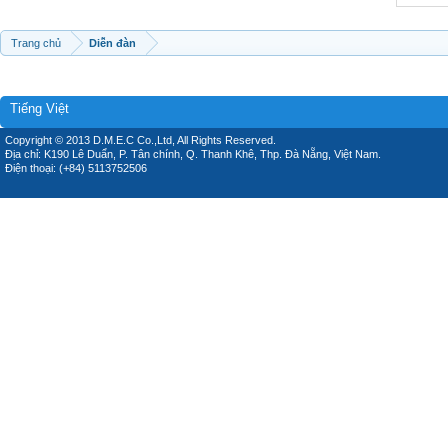
Trang chủ
Diễn đàn
Tiếng Việt
Copyright © 2013 D.M.E.C Co.,Ltd, All Rights Reserved.
Địa chỉ: K190 Lê Duẩn, P. Tân chính, Q. Thanh Khê, Thp. Đà Nẵng, Việt Nam.
Điện thoại: (+84) 5113752506