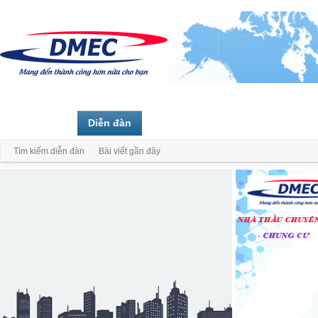
Trang chủ
Diễn đàn
Thành viên
Tìm kiếm diễn đàn
Bài viết gần đây