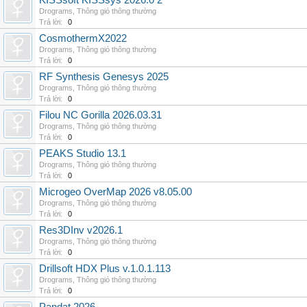
KISSsoft KISSsys 2026.0 2
Drograms
,
Thông gió thông thường
Trả lời:
0
CosmothermX2022
Drograms
,
Thông gió thông thường
Trả lời:
0
RF Synthesis Genesys 2025
Drograms
,
Thông gió thông thường
Trả lời:
0
Filou NC Gorilla 2026.03.31
Drograms
,
Thông gió thông thường
Trả lời:
0
PEAKS Studio 13.1
Drograms
,
Thông gió thông thường
Trả lời:
0
Microgeo OverMap 2026 v8.05.00
Drograms
,
Thông gió thông thường
Trả lời:
0
Res3DInv v2026.1
Drograms
,
Thông gió thông thường
Trả lời:
0
Drillsoft HDX Plus v.1.0.1.113
Drograms
,
Thông gió thông thường
Trả lời:
0