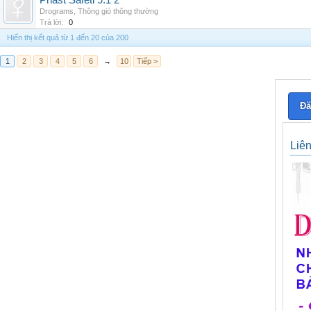
Phast Safeti 9.1 2
Drograms
,
Thông gió thông thường
Trả lời:
0
Hiển thị kết quả từ 1 đến 20 của 200
1
2
3
4
5
6
→
10
Tiếp >
Đă
Liê