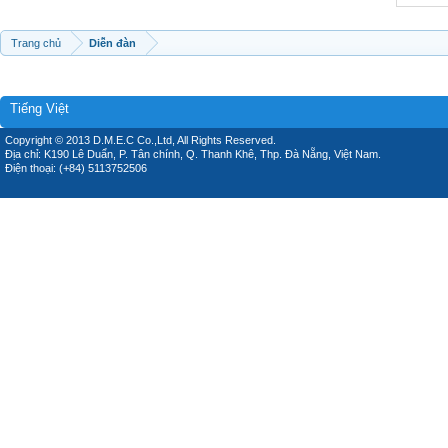
Trang chủ
Diễn đàn
Tiếng Việt
Copyright © 2013 D.M.E.C Co.,Ltd, All Rights Reserved.
Địa chỉ: K190 Lê Duẩn, P. Tân chính, Q. Thanh Khê, Thp. Đà Nẵng, Việt Nam.
Điện thoại: (+84) 5113752506