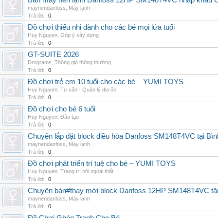
Bán máy nén lạnh Danfoss 12HP SM148T4VC nhập khẩu China
maynendanfoss
,
Máy lạnh
Trả lời:
0
Đồ chơi thiếu nhi dành cho các bé mọi lứa tuổi
Huy Nguyen
,
Góp ý xây dựng
Trả lời:
0
GT-SUITE 2026
Drograms
,
Thông gió thông thường
Trả lời:
0
Đồ chơi trẻ em 10 tuổi cho các bé – YUMI TOYS
Huy Nguyen
,
Tư vấn - Quản lý địa ốc
Trả lời:
0
Đồ chơi cho bé 6 tuổi
Huy Nguyen
,
Đào tạo
Trả lời:
0
Chuyên lắp đặt block điều hòa Danfoss SM148T4VC tại Bình
maynendanfoss
,
Máy lạnh
Trả lời:
0
Đồ chơi phát triển trí tuệ cho bé – YUMI TOYS
Huy Nguyen
,
Trang trí nội ngoại thất
Trả lời:
0
Chuyên bán#thay mới block Danfoss 12HP SM148T4VC tận n
maynendanfoss
,
Máy lạnh
Trả lời:
0