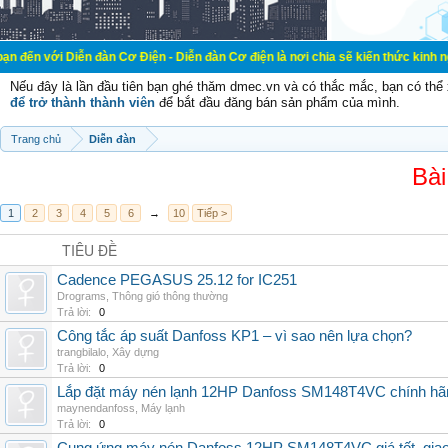
ễn đàn Cơ Điện - Diễn đàn Cơ điện là nơi chia sẽ kiến thức kinh nghiệm trong 
Nếu đây là lần đầu tiên bạn ghé thăm dmec.vn và có thắc mắc, bạn có th
để trở thành thành viên
để bắt đầu đăng bán sản phẩm của mình.
Trang chủ
Diễn đàn
Bài
1
2
3
4
5
6
→
10
Tiếp >
TIÊU ĐỀ
Cadence PEGASUS 25.12 for IC251
Drograms
,
Thông gió thông thường
Trả lời:
0
Công tắc áp suất Danfoss KP1 – vì sao nên lựa chọn?
trangbilalo
,
Xây dựng
Trả lời:
0
Lắp đặt máy nén lạnh 12HP Danfoss SM148T4VC chính hãng, 
maynendanfoss
,
Máy lạnh
Trả lời:
0