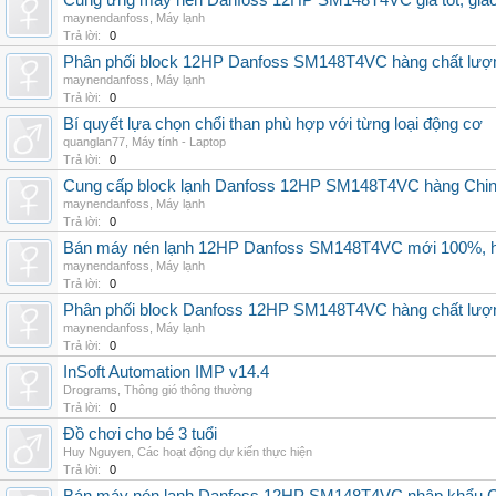
Cung ứng máy nén Danfoss 12HP SM148T4VC giá tốt, giao h
maynendanfoss
,
Máy lạnh
Trả lời:
0
Phân phối block 12HP Danfoss SM148T4VC hàng chất lượng,
maynendanfoss
,
Máy lạnh
Trả lời:
0
Bí quyết lựa chọn chổi than phù hợp với từng loại động cơ
quanglan77
,
Máy tính - Laptop
Trả lời:
0
Cung cấp block lạnh Danfoss 12HP SM148T4VC hàng China, g
maynendanfoss
,
Máy lạnh
Trả lời:
0
Bán máy nén lạnh 12HP Danfoss SM148T4VC mới 100%, hà
maynendanfoss
,
Máy lạnh
Trả lời:
0
Phân phối block Danfoss 12HP SM148T4VC hàng chất lượng
maynendanfoss
,
Máy lạnh
Trả lời:
0
InSoft Automation IMP v14.4
Drograms
,
Thông gió thông thường
Trả lời:
0
Đồ chơi cho bé 3 tuổi
Huy Nguyen
,
Các hoạt động dự kiến thực hiện
Trả lời:
0