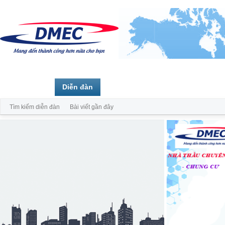
Trang chủ
Diễn đàn
Thành viên
Tìm kiếm diễn đàn
Bài viết gần đây