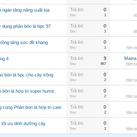
Trả lời:
0
i ngàn tăng năng suất lúa
Đọc:
1
50
Trả lời:
0
 dụng phân bón lá hpc 97
Đọc:
1
56
Trả lời:
0
trồng tăng sức đề kháng
Đọc:
1
Hôm na
Trả lời:
9
Maina
áng 4
Đọc:
867
Hôm na
Trả lời:
0
n bón lá hpc cho cây trồng
Đọc:
2
Hôm na
Trả lời:
0
 bón lá hợp trí super humic
Đọc:
2
Hôm na
Trả lời:
0
 cùng Phân bón lá hợp trí casi
Đọc:
2
Hôm na
Trả lời:
0
í tối ưu dinh dưỡng cây
Đọc:
2
Hôm na