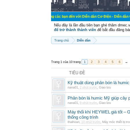
Chào mừng các bạn đến với Diễn đàn Cơ Điện - Diễn đàn Cơ điện là nơi 
Nếu đây là lần đầu tiên bạn ghé thăm dmec.
để trở thành thành viên
để bắt đầu đăng bá
Trang chủ
Diễn đàn
Trang 1 của 10 trang
1
2
3
4
5
6
→
TIÊU ĐỀ
Kỹ thuật dùng phân bón lá humic
nana01
,
2 phút trước
,
Giao lưu
Phân bón lá humic Mỹ giúp cây p
nana01
,
9 phút trước
,
Giao lưu
Máy thổi khí HEYWEL giá tốt – G
thống công trình
thaihoan
,
10 phút trước
,
Máy móc thiết bị tr