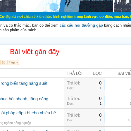
chia sẽ kiến thức kinh nghiệm trong lãnh vực cơ điện, mua bán, ký gửi, cho th
vn và có thắc mắc, bạn có thể xem
các câu hỏi thường gặp
bằng cách nhấn 
n sản phẩm của mình.
Bài viết gần đây
10
Tiếp >
TRẢ LỜI
ĐỌC
BÀI VI
Trả lời:
0
 rong biển tăng năng suất
Đọc:
1
2
Trả lời:
0
hục hồi nhanh, tăng năng
Đọc:
1
9
iải pháp cấp khí cho nhiều hệ
Trả lời:
0
Đọc:
1
10
ong ngành công nghiệp