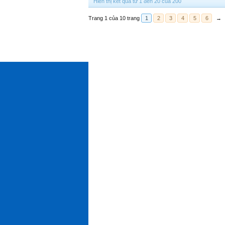
Hiển thị kết quả từ 1 đến 20 của 200
Trang 1 của 10 trang
1
2
3
4
5
6
→