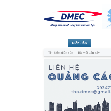
Trang chủ
Diễn đàn
Thành vi
Tìm kiếm diễn đàn
Bài viết gần đây