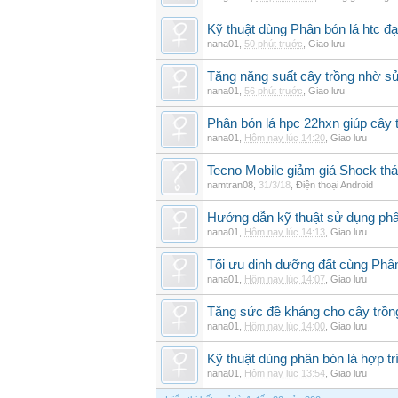
Kỹ thuật dùng Phân bón lá htc đạ
nana01
,
50 phút trước
,
Giao lưu
Tăng năng suất cây trồng nhờ sử
nana01
,
56 phút trước
,
Giao lưu
Phân bón lá hpc 22hxn giúp cây 
nana01
,
Hôm nay lúc 14:20
,
Giao lưu
Tecno Mobile giảm giá Shock th
namtran08
,
31/3/18
,
Điện thoại Android
Hướng dẫn kỹ thuật sử dụng phâ
nana01
,
Hôm nay lúc 14:13
,
Giao lưu
Tối ưu dinh dưỡng đất cùng Phân
nana01
,
Hôm nay lúc 14:07
,
Giao lưu
Tăng sức đề kháng cho cây trồng
nana01
,
Hôm nay lúc 14:00
,
Giao lưu
Kỹ thuật dùng phân bón lá hợp tr
nana01
,
Hôm nay lúc 13:54
,
Giao lưu