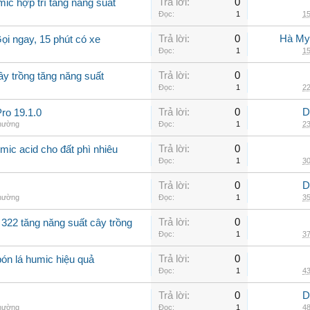
Trả lời:
0
ic hợp trí tăng năng suất
Đọc:
1
15
Trả lời:
0
Hà My
ọi ngay, 15 phút có xe
Đọc:
1
15
Trả lời:
0
ây trồng tăng năng suất
Đọc:
1
22
Trả lời:
0
D
ro 19.1.0
thường
Đọc:
1
23
Trả lời:
0
mic acid cho đất phì nhiêu
Đọc:
1
30
Trả lời:
0
D
thường
Đọc:
1
35
Trả lời:
0
 322 tăng năng suất cây trồng
Đọc:
1
37
Trả lời:
0
bón lá humic hiệu quả
Đọc:
1
43
Trả lời:
0
D
thường
Đọc:
1
48