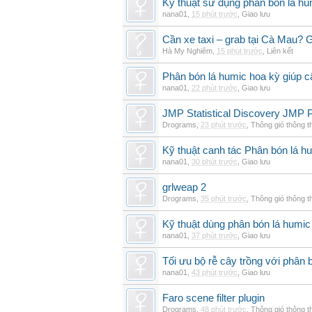
Kỹ thuật sử dụng phân bón lá hum
nana01
,
15 phút trước
,
Giao lưu
Cần xe taxi – grab tại Cà Mau? G
Hà My Nghiêm
,
15 phút trước
,
Liên kết
Phân bón lá humic hoa kỳ giúp c
nana01
,
22 phút trước
,
Giao lưu
JMP Statistical Discovery JMP P
Drograms
,
23 phút trước
,
Thông gió thông 
Kỹ thuật canh tác Phân bón lá hu
nana01
,
30 phút trước
,
Giao lưu
grlweap 2
Drograms
,
35 phút trước
,
Thông gió thông 
Kỹ thuật dùng phân bón lá humic
nana01
,
37 phút trước
,
Giao lưu
Tối ưu bộ rễ cây trồng với phân 
nana01
,
43 phút trước
,
Giao lưu
Faro scene filter plugin
Drograms
,
48 phút trước
,
Thông gió thông 