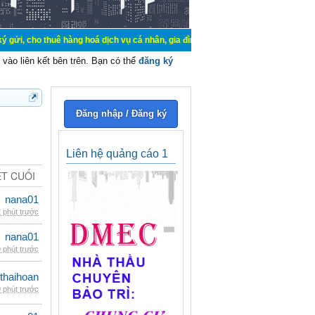
uê hàng hoá dịch vụ cá nhân, gia đình. Mua bán, ký gửi, cho thuê thiết bị hệ t
vào liên kết bên trên. Bạn có thể
đăng ký
Đăng nhập / Đăng ký
Liên hệ quảng cáo 1
ẾT CUỐI
nana01
 phút trước
nana01
 phút trước
thaihoan
 phút trước