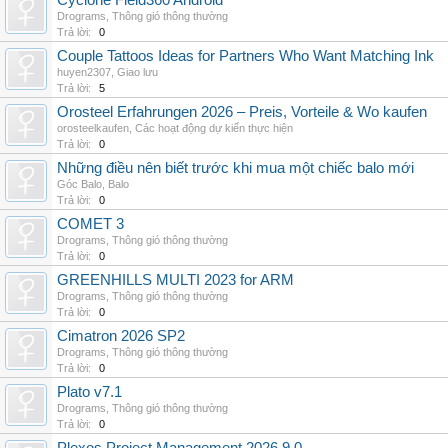
Cyclone Field360 Android
Drograms
,
Thông gió thông thường
Trả lời:
0
Couple Tattoos Ideas for Partners Who Want Matching Ink
huyen2307
,
Giao lưu
Trả lời:
5
Orosteel Erfahrungen 2026 – Preis, Vorteile & Wo kaufen
orosteelkaufen
,
Các hoạt động dự kiến thực hiện
Trả lời:
0
Những điều nên biết trước khi mua một chiếc balo mới
Góc Balo
,
Balo
Trả lời:
0
COMET 3
Drograms
,
Thông gió thông thường
Trả lời:
0
GREENHILLS MULTI 2023 for ARM
Drograms
,
Thông gió thông thường
Trả lời:
0
Cimatron 2026 SP2
Drograms
,
Thông gió thông thường
Trả lời:
0
Plato v7.1
Drograms
,
Thông gió thông thường
Trả lời:
0