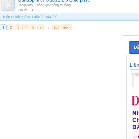
QuadSpinner Gaea 2.2.9 Enterprise
Drograms
,
Thông gió thông thường
Trả lời:
0
Hiển thị kết quả từ 1 đến 20 của 200
1
2
3
4
5
6
→
10
Tiếp >
Đă
Liê