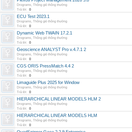
Plexos Project Management 2026 9.0
Drograms
,
Thông gió thông thường
Trả lời:
0
ECU Test 2023.1
Drograms
,
Thông gió thông thường
Trả lời:
0
Dynamic Web TWAIN 17.2.1
Drograms
,
Thông gió thông thường
Trả lời:
0
Geoscience ANALYST Pro v.4.7.1 2
Drograms
,
Thông gió thông thường
Trả lời:
0
CGS ORIS PressMatch 4.4 2
Drograms
,
Thông gió thông thường
Trả lời:
0
Limaguide Plus 2025 for Window
Drograms
,
Thông gió thông thường
Trả lời:
0
HIERARCHICAL LINEAR MODELS HLM 2
Drograms
,
Thông gió thông thường
Trả lời:
0
HIERARCHICAL LINEAR MODELS HLM
Drograms
,
Thông gió thông thường
Trả lời:
0