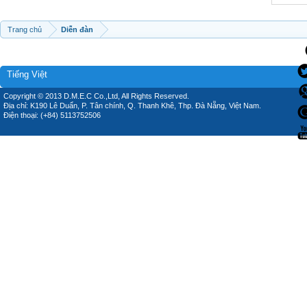
Trang chủ
Diễn đàn
Tiếng Việt
Copyright © 2013 D.M.E.C Co.,Ltd, All Rights Reserved.
Địa chỉ: K190 Lê Duẩn, P. Tân chính, Q. Thanh Khê, Thp. Đà Nẵng, Việt Nam.
Điện thoại: (+84) 5113752506