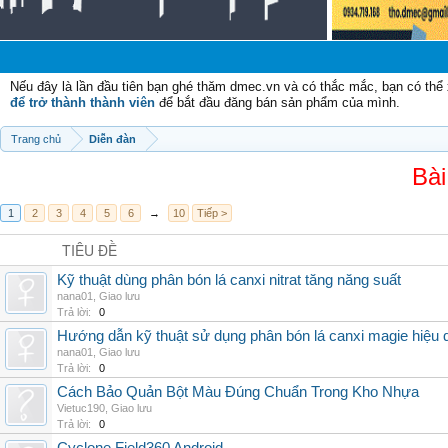
C
Nếu đây là lần đầu tiên bạn ghé thăm dmec.vn và có thắc mắc, bạn có th
để trở thành thành viên
để bắt đầu đăng bán sản phẩm của mình.
Trang chủ
Diễn đàn
Bài
1
2
3
4
5
6
→
10
Tiếp >
TIÊU ĐỀ
Kỹ thuật dùng phân bón lá canxi nitrat tăng năng suất
nana01
,
Giao lưu
Trả lời:
0
Hướng dẫn kỹ thuật sử dụng phân bón lá canxi magie hiệu 
nana01
,
Giao lưu
Trả lời:
0
Cách Bảo Quản Bột Màu Đúng Chuẩn Trong Kho Nhựa
Vietuc190
,
Giao lưu
Trả lời:
0