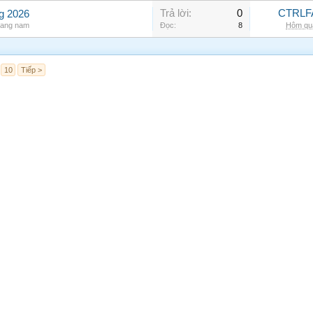
Trả lời:
0
CTRLF
ng 2026
rang nam
Đọc:
8
Hôm qua
10
Tiếp >