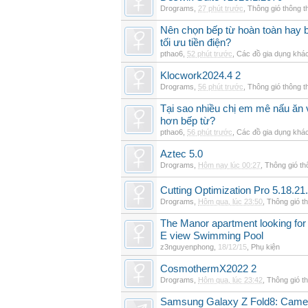
Drograms
,
27 phút trước
,
Thông gió thông 
Nên chọn bếp từ hoàn toàn hay b
tối ưu tiền điện?
pthao6
,
52 phút trước
,
Các đồ gia dụng khá
Klocwork2024.4 2
Drograms
,
56 phút trước
,
Thông gió thông 
Tại sao nhiều chị em mê nấu ăn 
hơn bếp từ?
pthao6
,
56 phút trước
,
Các đồ gia dụng khá
Aztec 5.0
Drograms
,
Hôm nay lúc 00:27
,
Thông gió t
Cutting Optimization Pro 5.18.21
Drograms
,
Hôm qua, lúc 23:50
,
Thông gió t
The Manor apartment looking for 
E view Swimming Pool
z3nguyenphong
,
18/12/15
,
Phụ kiện
CosmothermX2022 2
Drograms
,
Hôm qua, lúc 23:42
,
Thông gió t
Samsung Galaxy Z Fold8: Camer