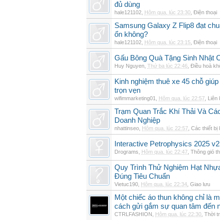
đủ dùng
hale121102
,
Hôm qua, lúc 23:30
,
Điện thoại
Samsung Galaxy Z Flip8 đạt chu
ổn không?
hale121102
,
Hôm qua, lúc 23:15
,
Điện thoại
Gấu Bông Quà Tặng Sinh Nhật
Huy Nguyen
,
Thứ ba lúc 22:46
,
Điều hoà kh
Kinh nghiệm thuê xe 45 chỗ giúp 
trọn vẹn
wifimmarketing01
,
Hôm qua, lúc 22:57
,
Liên 
Trạm Quan Trắc Khí Thải Và Cá
Doanh Nghiệp
nhattinseo
,
Hôm qua, lúc 22:57
,
Các thiết bị
Interactive Petrophysics 2025 v2
Drograms
,
Hôm qua, lúc 22:47
,
Thông gió t
Quy Trình Thử Nghiệm Hạt Nhự
Đúng Tiêu Chuẩn
Vietuc190
,
Hôm qua, lúc 22:34
,
Giao lưu
Một chiếc áo thun không chỉ là m
cách gửi gắm sự quan tâm đến 
CTRLFASHION
,
Hôm qua, lúc 22:30
,
Thời t