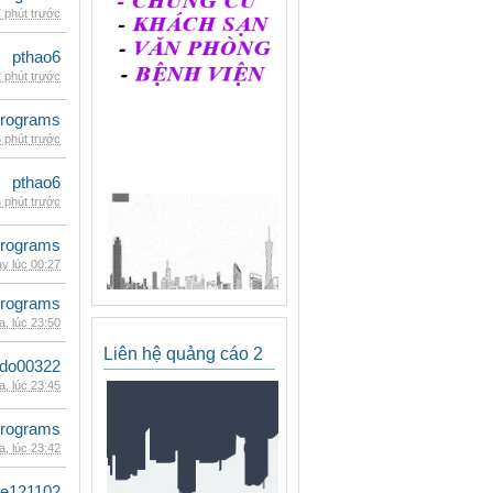
 phút trước
pthao6
 phút trước
rograms
 phút trước
pthao6
 phút trước
rograms
y lúc 00:27
rograms
, lúc 23:50
Liên hệ quảng cáo 2
ldo00322
, lúc 23:45
rograms
, lúc 23:42
le121102