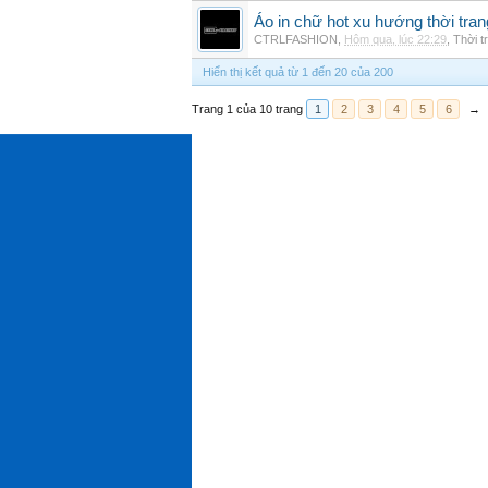
Áo in chữ hot xu hướng thời tra
CTRLFASHION
,
Hôm qua, lúc 22:29
,
Thời t
Hiển thị kết quả từ 1 đến 20 của 200
Trang 1 của 10 trang
1
2
3
4
5
6
→