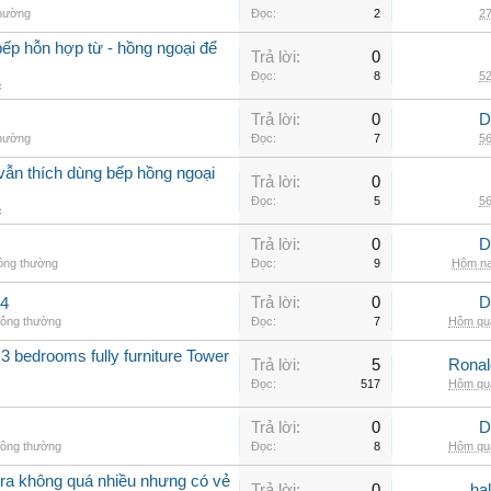
thường
Đọc:
2
27
ếp hỗn hợp từ - hồng ngoại để
Trả lời:
0
Đọc:
8
52
c
Trả lời:
0
D
thường
Đọc:
7
56
vẫn thích dùng bếp hồng ngoại
Trả lời:
0
Đọc:
5
56
c
Trả lời:
0
D
hông thường
Đọc:
9
Hôm na
Trả lời:
0
D
.4
hông thường
Đọc:
7
Hôm qua
3 bedrooms fully furniture Tower
Trả lời:
5
Rona
Đọc:
517
Hôm qua
Trả lời:
0
D
hông thường
Đọc:
8
Hôm qua
a không quá nhiều nhưng có vẻ
Trả lời:
0
ha