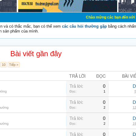
Chào mừng các bạn đến với Diễn đàn Cơ Điệ
vn và có thắc mắc, bạn có thể xem
các câu hỏi thường gặp
bằng cách nhấn 
n sản phẩm của mình.
Bài viết gần đây
10
Tiếp >
TRẢ LỜI
ĐỌC
BÀI VI
Trả lời:
0
D
hường
Đọc:
1
5
Trả lời:
0
D
thường
Đọc:
2
12
Trả lời:
0
D
thường
Đọc:
2
19
Trả lời:
0
D