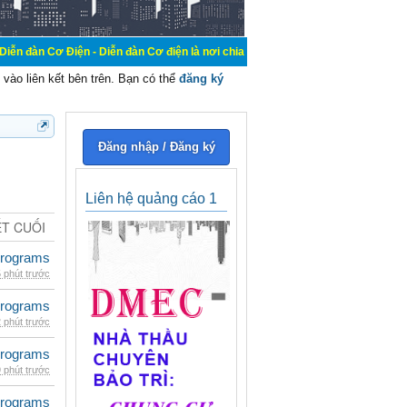
n - Diễn đàn Cơ điện là nơi chia sẽ kiến thức kinh nghiệm trong lãnh vực cơ đ
vào liên kết bên trên. Bạn có thể
đăng ký
Đăng nhập / Đăng ký
Liên hệ quảng cáo 1
ẾT CUỐI
rograms
 phút trước
rograms
 phút trước
rograms
 phút trước
rograms