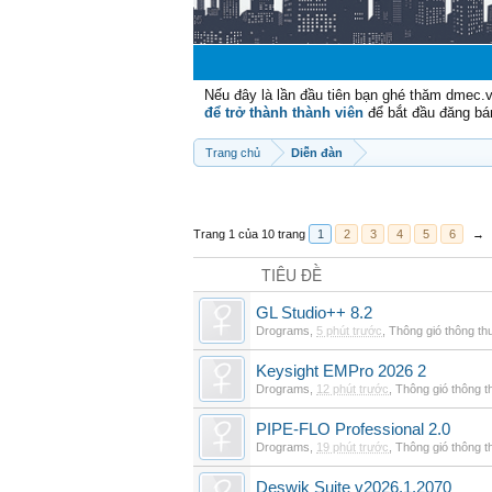
Nếu đây là lần đầu tiên bạn ghé thăm dmec.
để trở thành thành viên
để bắt đầu đăng bá
Trang chủ
Diễn đàn
Trang 1 của 10 trang
1
2
3
4
5
6
→
TIÊU ĐỀ
GL Studio++ 8.2
Drograms
,
5 phút trước
,
Thông gió thông t
Keysight EMPro 2026 2
Drograms
,
12 phút trước
,
Thông gió thông 
PIPE-FLO Professional 2.0
Drograms
,
19 phút trước
,
Thông gió thông 
Deswik Suite v2026.1.2070