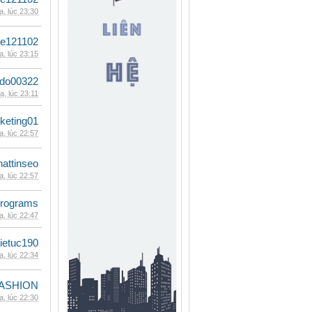
, lúc 23:30
le121102
, lúc 23:15
ldo00322
, lúc 23:11
keting01
, lúc 22:57
hattinseo
, lúc 22:57
rograms
, lúc 22:47
ietuc190
, lúc 22:34
ASHION
, lúc 22:30