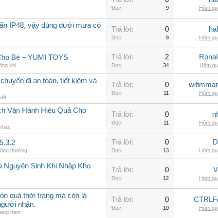
Đọc:
9
Hôm qua
ẩn IP48, vậy dùng dưới mưa có
Trả lời:
0
ha
Đọc:
9
Hôm qua
Trả lời:
2
Rona
 Cho Bé – YUMI TOYS
ông khí
Đọc:
34
Hôm qua
chuyến đi an toàn, tiết kiệm và
Trả lời:
0
wifimmar
Đọc:
11
Hôm qua
kết
ch Vận Hành Hiệu Quả Cho
Trả lời:
0
n
Đọc:
11
Hôm qua
 khác
Trả lời:
0
D
5.3.2
hông thường
Đọc:
13
Hôm qua
a Nguyên Sinh Khi Nhập Kho
Trả lời:
0
V
Đọc:
12
Hôm qua
ón quà thời trang mà còn là
Trả lời:
0
CTRLF
người nhận.
Đọc:
10
Hôm qua
rang nam