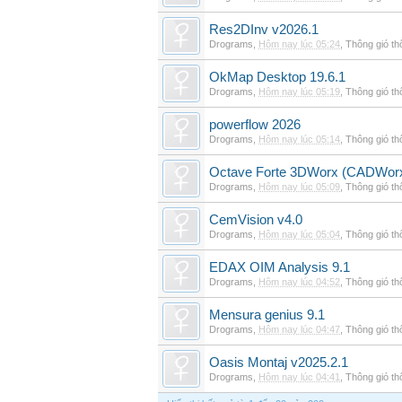
Res2DInv v2026.1
Drograms
,
Hôm nay lúc 05:24
,
Thông gió t
OkMap Desktop 19.6.1
Drograms
,
Hôm nay lúc 05:19
,
Thông gió t
powerflow 2026
Drograms
,
Hôm nay lúc 05:14
,
Thông gió t
Octave Forte 3DWorx (CADWorx
Drograms
,
Hôm nay lúc 05:09
,
Thông gió t
CemVision v4.0
Drograms
,
Hôm nay lúc 05:04
,
Thông gió t
EDAX OIM Analysis 9.1
Drograms
,
Hôm nay lúc 04:52
,
Thông gió t
Mensura genius 9.1
Drograms
,
Hôm nay lúc 04:47
,
Thông gió t
Oasis Montaj v2025.2.1
Drograms
,
Hôm nay lúc 04:41
,
Thông gió t