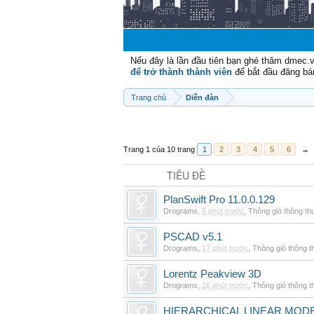
Nếu đây là lần đầu tiên bạn ghé thăm dmec.
để trở thành thành viên
để bắt đầu đăng bá
Trang chủ
Diễn đàn
Trang 1 của 10 trang
1
2
3
4
5
6
→
TIÊU ĐỀ
PlanSwift Pro 11.0.0.129
Drograms
,
6 phút trước
,
Thông gió thông t
PSCAD v5.1
Drograms
,
17 phút trước
,
Thông gió thông 
Lorentz Peakview 3D
Drograms
,
26 phút trước
,
Thông gió thông 
HIERARCHICAL LINEAR MODE