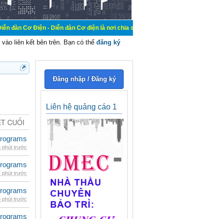
 - Diễn đàn Cơ điện là nơi chia sẽ kiến thức kinh nghiệm trong lãnh vực cơ đi
vào liên kết bên trên. Bạn có thể
đăng ký
Đăng nhập / Đăng ký
Liên hệ quảng cáo 1
ẾT CUỐI
rograms
 phút trước
rograms
 phút trước
rograms
 phút trước
rograms