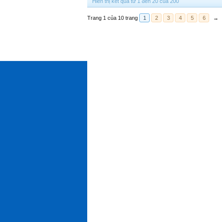
Hiển thị kết quả từ 1 đến 20 của 200
Trang 1 của 10 trang
1
2
3
4
5
6
→