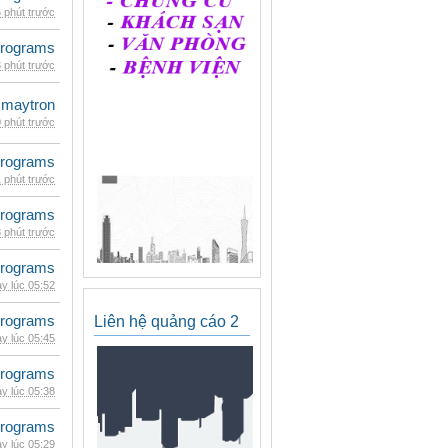
 phút trước
rograms
 phút trước
maytron
 phút trước
rograms
 phút trước
rograms
 phút trước
rograms
y lúc 05:52
rograms
Liên hệ quảng cáo 2
y lúc 05:45
rograms
y lúc 05:38
rograms
y lúc 05:29