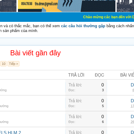
Chào mừng các bạn đến với Diễn đàn Cơ Điện
vn và có thắc mắc, bạn có thể xem
các câu hỏi thường gặp
bằng cách nhấn 
n sản phẩm của mình.
Bài viết gần đây
10
Tiếp >
TRẢ LỜI
ĐỌC
BÀI VI
Trả lời:
0
D
hường
Đọc:
3
6
Trả lời:
0
D
thường
Đọc:
5
17
Trả lời:
0
D
thường
Đọc:
6
26
Trả lời:
0
D
LS HLM 2