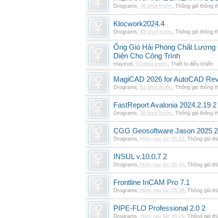
Drograms
,
36 phút trước
,
Thông gió thông 
Klocwork2024.4
Drograms
,
43 phút trước
,
Thông gió thông 
Ống Gió Hải Phòng Chất Lượng 
Diện Cho Công Trình
maytron
,
50 phút trước
,
Thiết bị điều khiển
MagiCAD 2026 for AutoCAD Rev
Drograms
,
51 phút trước
,
Thông gió thông 
FastReport Avalonia 2024.2.19 2
Drograms
,
58 phút trước
,
Thông gió thông 
CGG Geosoftware Jason 2025 2
Drograms
,
Hôm nay lúc 05:52
,
Thông gió t
INSUL v.10.0.7 2
Drograms
,
Hôm nay lúc 05:45
,
Thông gió t
Frontline InCAM Pro 7.1
Drograms
,
Hôm nay lúc 05:38
,
Thông gió t
PIPE-FLO Professional 2.0 2
Drograms
,
Hôm nay lúc 05:29
,
Thông gió t