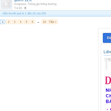
qform 12.0
Drograms
,
Thông gió thông thường
Trả lời:
0
Hiển thị kết quả từ 1 đến 20 của 200
1
2
3
4
5
6
→
10
Tiếp >
Đă
Liê