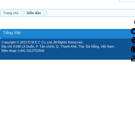
Trang chủ
Diễn đàn
Tiếng Việt
Copyright © 2013 D.M.E.C Co.,Ltd, All Rights Reserved.
Địa chỉ: K190 Lê Duẩn, P. Tân chính, Q. Thanh Khê, Thp. Đà Nẵng, Việt Nam.
Điện thoại: (+84) 5113752506