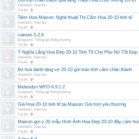
Gói trọn chân thành qua lẵng Thiệp Hoa Chúc Mừng 20-10
miumiu01
,
Giao lưu
Trả lời:
0
Tiệm Hoa Maison: Nghệ thuật Thi Cắm Hoa 20-10 tinh tế
miumiu01
,
Giao lưu
Trả lời:
0
caeses 5.2.6
Drograms
,
Thông gió thông thường
Trả lời:
0
Ý Nghĩa Lẵng Hoa Đẹp 20-10 Tinh Tế Cho Phụ Nữ Tốt Đẹp
miumiu01
,
Giao lưu
Trả lời:
0
Bó hoa dành tặng vợ 20-10 gửi trao tình cảm chân thành
miumiu01
,
Giao lưu
Trả lời:
0
Meteodyn WFO 6.9.1 2
Drograms
,
Thông gió thông thường
Trả lời:
0
Giá Hoa 20-10 tinh tế tại Maison: Gói trọn yêu thương
miumiu01
,
Giao lưu
Trả lời:
0
Maison gợi ý 20 mẫu Hình Ảnh Hoa Đẹp 20-10 đầy cảm hứ
miumiu01
,
Giao lưu
Trả lời:
0