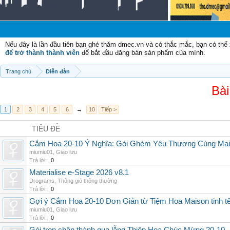
C
Nếu đây là lần đầu tiên bạn ghé thăm dmec.vn và có thắc mắc, bạn có th
để trở thành thành viên
để bắt đầu đăng bán sản phẩm của mình.
Trang chủ
Diễn đàn
Bài
1
2
3
4
5
6
→
10
Tiếp >
TIÊU ĐỀ
Cắm Hoa 20-10 Ý Nghĩa: Gói Ghém Yêu Thương Cùng Ma
miumiu01
,
Giao lưu
Trả lời:
0
Materialise e-Stage 2026 v8.1
Drograms
,
Thông gió thông thường
Trả lời:
0
Gợi ý Cắm Hoa 20-10 Đơn Giản từ Tiệm Hoa Maison tinh t
miumiu01
,
Giao lưu
Trả lời:
0