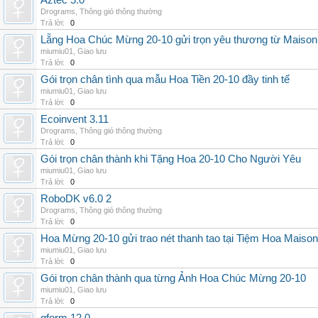
Aztec 5.0
Drograms
,
Thông gió thông thường
Trả lời:
0
Lẵng Hoa Chúc Mừng 20-10 gửi trọn yêu thương từ Maison
miumiu01
,
Giao lưu
Trả lời:
0
Gói trọn chân tình qua mẫu Hoa Tiền 20-10 đầy tinh tế
miumiu01
,
Giao lưu
Trả lời:
0
Ecoinvent 3.11
Drograms
,
Thông gió thông thường
Trả lời:
0
Gói trọn chân thành khi Tặng Hoa 20-10 Cho Người Yêu
miumiu01
,
Giao lưu
Trả lời:
0
RoboDK v6.0 2
Drograms
,
Thông gió thông thường
Trả lời:
0
Hoa Mừng 20-10 gửi trao nét thanh tao tại Tiệm Hoa Maison
miumiu01
,
Giao lưu
Trả lời:
0
Gói trọn chân thành qua từng Ảnh Hoa Chúc Mừng 20-10
miumiu01
,
Giao lưu
Trả lời:
0