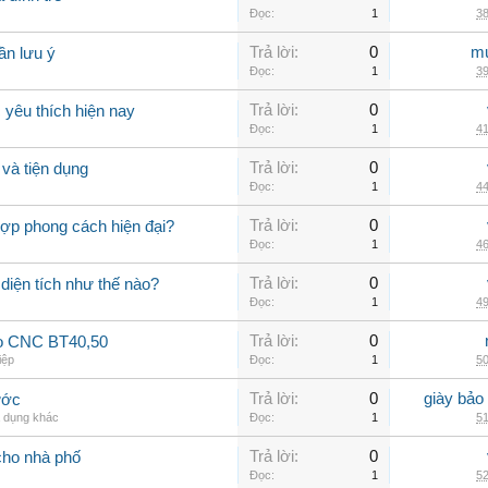
Đọc:
1
38
Trả lời:
0
mu
ần lưu ý
Đọc:
1
39
Trả lời:
0
yêu thích hiện nay
Đọc:
1
41
Trả lời:
0
và tiện dụng
Đọc:
1
44
Trả lời:
0
hợp phong cách hiện đại?
Đọc:
1
46
Trả lời:
0
 diện tích như thế nào?
Đọc:
1
49
Trả lời:
0
ao CNC BT40,50
iệp
Đọc:
1
50
Trả lời:
0
giày bảo
ước
a dụng khác
Đọc:
1
51
Trả lời:
0
cho nhà phố
Đọc:
1
52