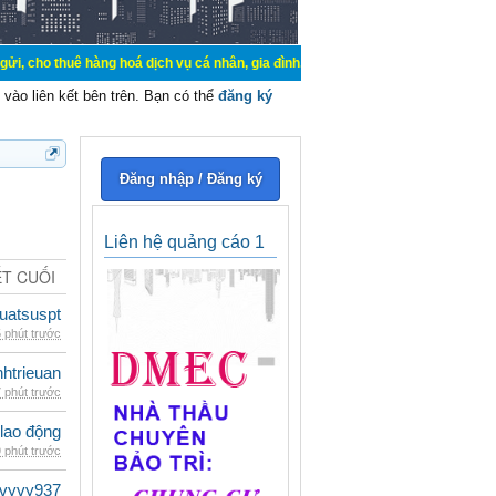
 hàng hoá dịch vụ cá nhân, gia đình. Mua bán, ký gửi, cho thuê thiết bị hệ thố
vào liên kết bên trên. Bạn có thể
đăng ký
Đăng nhập / Đăng ký
Liên hệ quảng cáo 1
ẾT CUỐI
luatsuspt
 phút trước
inhtrieuan
 phút trước
 lao động
 phút trước
vyvy937