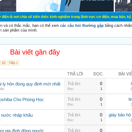
ia sẽ kiến thức kinh nghiệm trong lãnh vực cơ điện, mua bán, ký gửi, cho thuê
vn và có thắc mắc, bạn có thể xem
các câu hỏi thường gặp
bằng cách nhấn 
n sản phẩm của mình.
Bài viết gần đây
10
Tiếp >
TRẢ LỜI
ĐỌC
BÀI VI
Trả lời:
0
 ly hôn đúng quy định mới nhất
iệp
Đọc:
1
5
Trả lời:
0
t
Toshiba Cho Phòng Học
Đọc:
1
7
Trả lời:
0
giày bảo hộ
g nước nhập khẩu
p
Đọc:
1
9
Trả lời:
0
ợp gia đình đông người