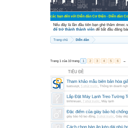
Chào mừng các bạn đến với Diễn đàn Cơ Điện - Diễn đàn Cơ điện là nơi ch
Nếu đây là lần đầu tiên bạn ghé thăm dmec.
để trở thành thành viên
để bắt đầu đăng bá
Trang chủ
Diễn đàn
Trang 1 của 10 trang
1
2
3
4
5
6
→
TIÊU ĐỀ
Tham khảo mẫu biên bản hòa giải
luatsuspt
,
5 phút trước
,
Thông tin doanh ngh
Lắp Đặt Máy Lạnh Treo Tường 
tinhtrieuan
,
7 phút trước
,
Máy lạnh
Đặc điểm của giày bảo hộ chốn
giày bảo hộ lao động
,
9 phút trước
,
Giày dé
Cách chọn bàn ăn kéo dài phù h