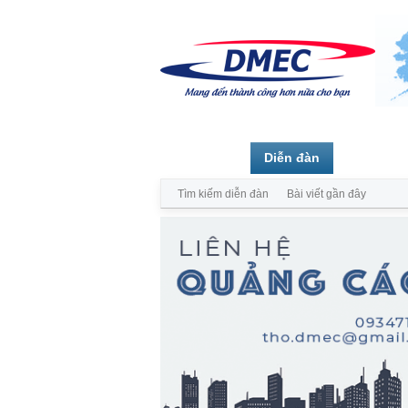
Trang chủ
Diễn đàn
Thành vi
Tìm kiếm diễn đàn
Bài viết gần đây