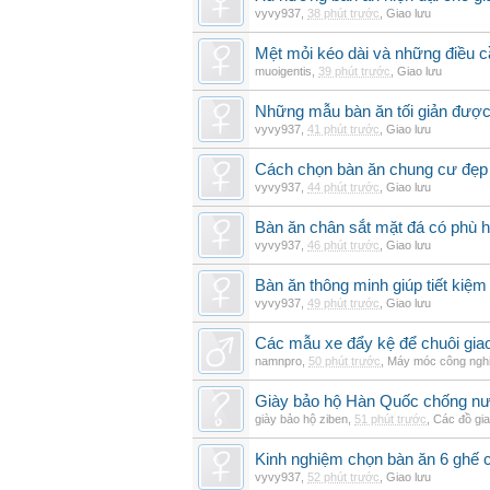
vyvy937
,
38 phút trước
,
Giao lưu
Mệt mỏi kéo dài và những điều c
muoigentis
,
39 phút trước
,
Giao lưu
Những mẫu bàn ăn tối giản được 
vyvy937
,
41 phút trước
,
Giao lưu
Cách chọn bàn ăn chung cư đẹp 
vyvy937
,
44 phút trước
,
Giao lưu
Bàn ăn chân sắt mặt đá có phù 
vyvy937
,
46 phút trước
,
Giao lưu
Bàn ăn thông minh giúp tiết kiệm
vyvy937
,
49 phút trước
,
Giao lưu
Các mẫu xe đẩy kệ để chuôi gi
namnpro
,
50 phút trước
,
Máy móc công ngh
Giày bảo hộ Hàn Quốc chống n
giày bảo hộ ziben
,
51 phút trước
,
Các đồ gi
Kinh nghiệm chọn bàn ăn 6 ghế 
vyvy937
,
52 phút trước
,
Giao lưu