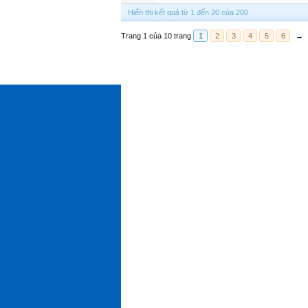
Hiển thị kết quả từ 1 đến 20 của 200
Trang 1 của 10 trang
1
2
3
4
5
6
→