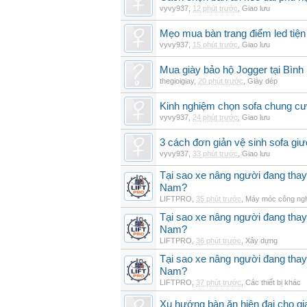
vyvy937
,
12 phút trước
,
Giao lưu
Mẹo mua bàn trang điểm led tiện
vyvy937
,
15 phút trước
,
Giao lưu
Mua giày bảo hộ Jogger tại Bình
thegioigiay
,
20 phút trước
,
Giày dép
Kinh nghiệm chọn sofa chung cư 
vyvy937
,
24 phút trước
,
Giao lưu
3 cách đơn giản vệ sinh sofa giư
vyvy937
,
33 phút trước
,
Giao lưu
Tại sao xe nâng người đang thay 
Nam?
LIFTPRO
,
35 phút trước
,
Máy móc công ng
Tại sao xe nâng người đang thay 
Nam?
LIFTPRO
,
36 phút trước
,
Xây dựng
Tại sao xe nâng người đang thay 
Nam?
LIFTPRO
,
37 phút trước
,
Các thiết bị khác
Xu hướng bàn ăn hiện đại cho gia