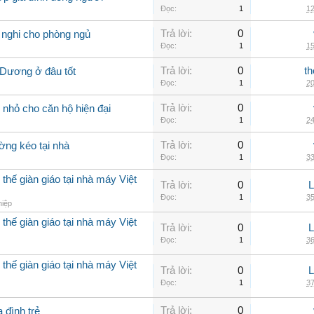
Đọc:
1
12
Trả lời:
0
 nghi cho phòng ngủ
Đọc:
1
15
Trả lời:
0
th
 Dương ở đâu tốt
Đọc:
1
20
Trả lời:
0
nhỏ cho căn hộ hiện đại
Đọc:
1
24
Trả lời:
0
ờng kéo tại nhà
Đọc:
1
33
thế giàn giáo tại nhà máy Việt
Trả lời:
0
Đọc:
1
35
hiệp
thế giàn giáo tại nhà máy Việt
Trả lời:
0
Đọc:
1
36
thế giàn giáo tại nhà máy Việt
Trả lời:
0
Đọc:
1
37
Trả lời:
0
 đình trẻ