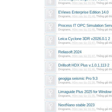
Drograms
,
Hôm nay lúc 01:50
,
Thông gió t
EViews Enterprise Edition 14.0
Drograms
,
Hôm nay lúc 01:48
,
Thông gió t
Process IT OPC Simulation Serv
Drograms
,
Hôm nay lúc 01:48
,
Thông gió t
Leica Cyclone 3DR v2026.0.1 2
Drograms
,
Hôm nay lúc 01:47
,
Thông gió t
Reliasoft 2024
Drograms
,
Hôm nay lúc 01:47
,
Thông gió t
Drillsoft HDX Plus v.1.0.1.113 2
Drograms
,
Hôm nay lúc 01:46
,
Thông gió t
geogiga seismic Pro 9.3
Drograms
,
Hôm nay lúc 01:39
,
Thông gió t
Limaguide Plus 2025 for Window
Drograms
,
Hôm nay lúc 01:35
,
Thông gió t
NextNano stable 2023
Drograms
,
Hôm nay lúc 01:31
,
Thông gió t