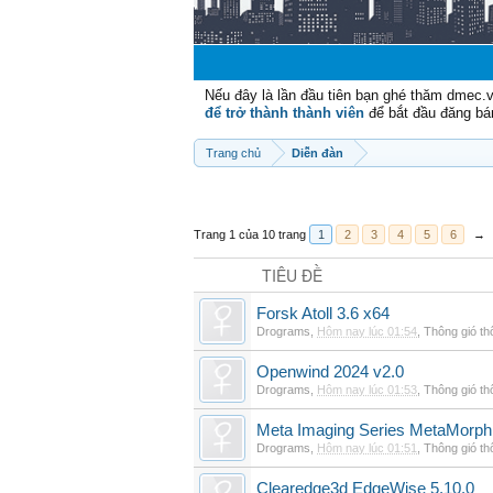
Nếu đây là lần đầu tiên bạn ghé thăm dmec.
để trở thành thành viên
để bắt đầu đăng bá
Trang chủ
Diễn đàn
Trang 1 của 10 trang
1
2
3
4
5
6
→
TIÊU ĐỀ
Forsk Atoll 3.6 x64
Drograms
,
Hôm nay lúc 01:54
,
Thông gió t
Openwind 2024 v2.0
Drograms
,
Hôm nay lúc 01:53
,
Thông gió t
Meta Imaging Series MetaMorph
Drograms
,
Hôm nay lúc 01:51
,
Thông gió t
Clearedge3d EdgeWise 5.10.0