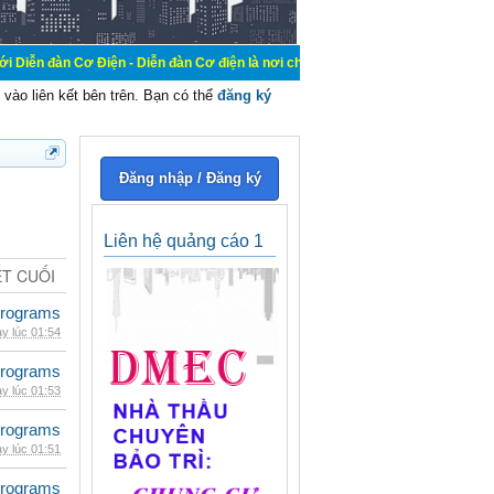
ơ Điện - Diễn đàn Cơ điện là nơi chia sẽ kiến thức kinh nghiệm trong lãnh vực
vào liên kết bên trên. Bạn có thể
đăng ký
Đăng nhập / Đăng ký
Liên hệ quảng cáo 1
ẾT CUỐI
rograms
y lúc 01:54
rograms
y lúc 01:53
rograms
y lúc 01:51
rograms