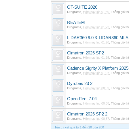
GT-SUITE 2026
Drograms
,
Hôm nay lúc 01:30
,
Thông gió t
REATEM
Drograms
,
Hôm nay lúc 01:23
,
Thông gió t
LIDAR360 9.0 & LIDAR360 MLS 
Drograms
,
Hôm nay lúc 01:20
,
Thông gió t
Cimatron 2026 SP2
Drograms
,
Hôm nay lúc 01:15
,
Thông gió t
Cadence Sigrity X Platform 2025
Drograms
,
Hôm nay lúc 01:07
,
Thông gió t
Dyrobes 23 2
Drograms
,
Hôm nay lúc 00:59
,
Thông gió t
OpendTect 7.04
Drograms
,
Hôm nay lúc 00:58
,
Thông gió t
Cimatron 2026 SP2 2
Drograms
,
Hôm nay lúc 00:57
,
Thông gió t
Hiển thị kết quả từ 1 đến 20 của 200