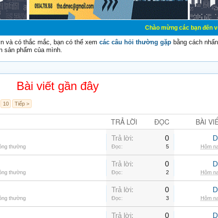
Chào mừng các bạn đến với Diễn đàn C
vn và có thắc mắc, bạn có thể xem
các câu hỏi thường gặp
bằng cách nhấn 
n sản phẩm của mình.
Bài viết gần đây
10
Tiếp >
TRẢ LỜI
ĐỌC
BÀI VI
Trả lời:
0
D
hông thường
Đọc:
5
Hôm na
Trả lời:
0
D
hông thường
Đọc:
2
Hôm na
Trả lời:
0
D
hông thường
Đọc:
3
Hôm na
Trả lời:
0
D