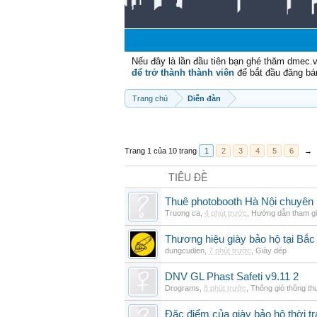
Nếu đây là lần đầu tiên bạn ghé thăm dmec.
để trở thành thành viên
để bắt đầu đăng bá
Trang chủ
Diễn đàn
Trang 1 của 10 trang
1
2
3
4
5
6
→
TIÊU ĐỀ
Thuê photobooth Hà Nội chuyên n
Truong ca
,
4 phút trước
,
Hướng dẫn tham g
Thương hiệu giày bảo hộ tại Bắc
dungcudien
,
7 phút trước
,
Giày dép
DNV GL Phast Safeti v9.11 2
Drograms
,
8 phút trước
,
Thông gió thông t
Đặc điểm của giày bảo hộ thời tr