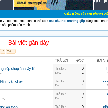
Chào mừng các bạn đến với Diễn đàn Cơ Điện - 
vn và có thắc mắc, bạn có thể xem
các câu hỏi thường gặp
bằng cách nhấn 
n sản phẩm của mình.
Bài viết gần đây
10
Tiếp >
TRẢ LỜI
ĐỌC
BÀI VI
Trả lời:
0
T
ghiệp chụp ảnh lấy liền
ia
Đọc:
1
4
Trả lời:
0
du
 Ninh bán chạy
Đọc:
1
7
Trả lời:
0
D
hường
Đọc:
1
8
Trả lời:
0
gi
ang an toàn