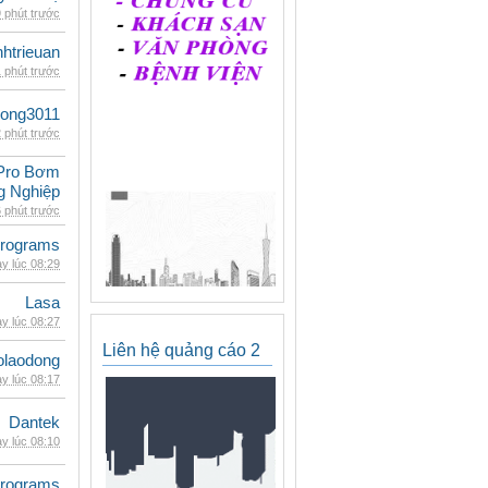
 phút trước
inhtrieuan
 phút trước
udong3011
 phút trước
Pro Bơm
g Nghiệp
 phút trước
rograms
y lúc 08:29
Lasa
y lúc 08:27
Liên hệ quảng cáo 2
olaodong
y lúc 08:17
Dantek
y lúc 08:10
rograms