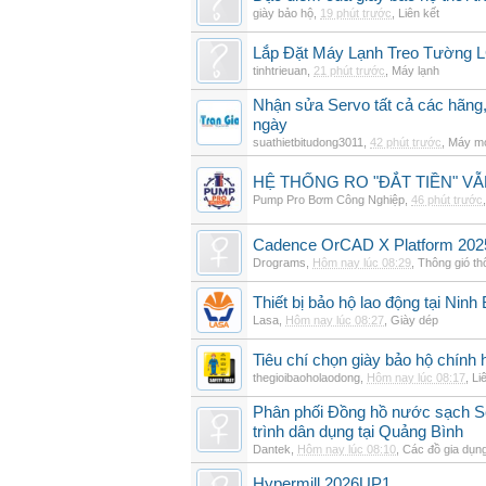
giày bảo hộ
,
19 phút trước
,
Liên kết
Lắp Đặt Máy Lạnh Treo Tường 
tinhtrieuan
,
21 phút trước
,
Máy lạnh
Nhận sửa Servo tất cả các hãng,
ngày
suathietbitudong3011
,
42 phút trước
,
Máy mó
HỆ THỐNG RO "ĐẮT TIỀN" V
Pump Pro Bơm Công Nghiệp
,
46 phút trước
Cadence OrCAD X Platform 202
Drograms
,
Hôm nay lúc 08:29
,
Thông gió t
Thiết bị bảo hộ lao động tại Ninh
Lasa
,
Hôm nay lúc 08:27
,
Giày dép
Tiêu chí chọn giày bảo hộ chính h
thegioibaoholaodong
,
Hôm nay lúc 08:17
,
Li
Phân phối Đồng hồ nước sạch Se
trình dân dụng tại Quảng Bình
Dantek
,
Hôm nay lúc 08:10
,
Các đồ gia dụn
Hypermill 2026UP1