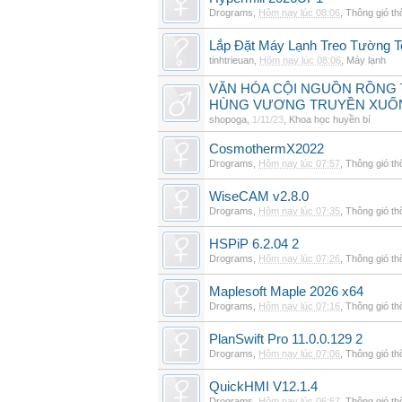
Drograms
,
Hôm nay lúc 08:06
,
Thông gió t
Lắp Đặt Máy Lạnh Treo Tường T
tinhtrieuan
,
Hôm nay lúc 08:06
,
Máy lạnh
VĂN HÓA CỘI NGUỒN RỒNG T
HÙNG VƯƠNG TRUYỀN XUỐ
shopoga
,
1/11/23
,
Khoa học huyền bí
CosmothermX2022
Drograms
,
Hôm nay lúc 07:57
,
Thông gió t
WiseCAM v2.8.0
Drograms
,
Hôm nay lúc 07:35
,
Thông gió t
HSPiP 6.2.04 2
Drograms
,
Hôm nay lúc 07:26
,
Thông gió t
Maplesoft Maple 2026 x64
Drograms
,
Hôm nay lúc 07:16
,
Thông gió t
PlanSwift Pro 11.0.0.129 2
Drograms
,
Hôm nay lúc 07:06
,
Thông gió t
QuickHMI V12.1.4
Drograms
,
Hôm nay lúc 06:57
,
Thông gió t