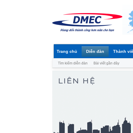
Trang chủ
Diễn đàn
Thành vi
Tìm kiếm diễn đàn
Bài viết gần đây