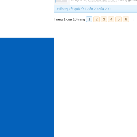
Hiển thị kết quả từ 1 đến 20 của 200
Trang 1 của 10 trang
1
2
3
4
5
6
→