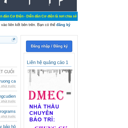
Diễn đàn Cơ điện là nơi chia sẽ kiến thức kinh nghiệm trong lãnh vực cơ điện,
vào liên kết bên trên. Bạn có thể
đăng ký
Đăng nhập / Đăng ký
Liên hệ quảng cáo 1
ẾT CUỐI
ruong ca
 phút trước
ngcudien
 phút trước
rograms
 phút trước
ày bảo hộ