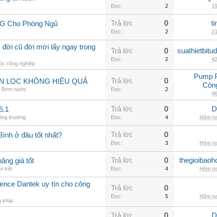
Đọc:
2
19
Trả lời:
0
t
LG Cho Phòng Ngủ
Đọc:
2
21
 đời cũ đời mới lấy ngay trong
Trả lời:
0
suathietbit
Đọc:
2
42
c công nghiệp
Pump 
Trả lời:
0
ẪN LỌC KHÔNG HIỆU QUẢ
Côn
,
Bơm nước
Đọc:
2
46
Trả lời:
0
D
5.1
hông thường
Đọc:
4
Hôm na
Trả lời:
0
 Bình ở đâu tốt nhất?
Đọc:
3
Hôm na
Trả lời:
0
thegioibaoh
ãng giá tốt
ên kết
Đọc:
4
Hôm na
nce Dantek uy tín cho công
Trả lời:
0
Đọc:
5
Hôm na
g khác
Trả lời:
0
D