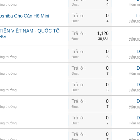
hông thường
Đọc:
4
Hôm na
Trả lời:
0
t
oshiba Cho Căn Hộ Mini
Đọc:
4
Hôm na
IÊN VIỆT NAM - QUỐC TỔ
Trả lời:
1,126
NG
Đọc:
38,634
Hôm na
Trả lời:
0
D
hông thường
Đọc:
5
Hôm na
Trả lời:
0
D
hông thường
Đọc:
7
Hôm na
Trả lời:
0
D
hông thường
Đọc:
6
Hôm na
Trả lời:
0
D
hông thường
Đọc:
7
Hôm na
Trả lời:
0
D
hông thường
Đọc:
7
Hôm na
Trả lời:
0
D
hông thường
Đọc:
7
Hôm na