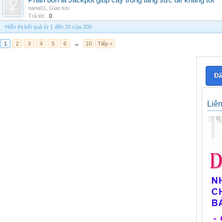
Phân bón lá Jackpot giúp cây trồng tăng sức đề kháng tốt
nana01
,
Giao lưu
Trả lời:
0
Hiển thị kết quả từ 1 đến 20 của 200
1
2
3
4
5
6
→
10
Tiếp >
Đă
Liê