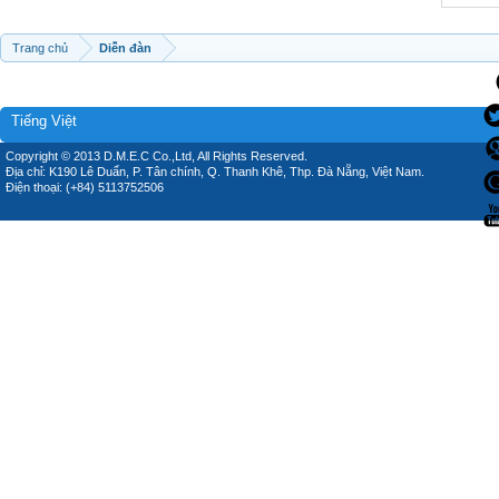
Trang chủ
Diễn đàn
Tiếng Việt
Copyright © 2013 D.M.E.C Co.,Ltd, All Rights Reserved.
Địa chỉ: K190 Lê Duẩn, P. Tân chính, Q. Thanh Khê, Thp. Đà Nẵng, Việt Nam.
Điện thoại: (+84) 5113752506