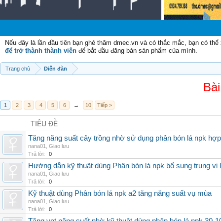
C
Nếu đây là lần đầu tiên bạn ghé thăm dmec.vn và có thắc mắc, bạn có th
để trở thành thành viên
để bắt đầu đăng bán sản phẩm của mình.
Trang chủ
Diễn đàn
Bài
1
2
3
4
5
6
→
10
Tiếp >
TIÊU ĐỀ
Tăng năng suất cây trồng nhờ sử dụng phân bón lá npk hợp 
nana01
,
Giao lưu
Trả lời:
0
Hướng dẫn kỹ thuật dùng Phân bón lá npk bổ sung trung vi
nana01
,
Giao lưu
Trả lời:
0
Kỹ thuật dùng Phân bón lá npk a2 tăng năng suất vụ mùa
nana01
,
Giao lưu
Trả lời:
0