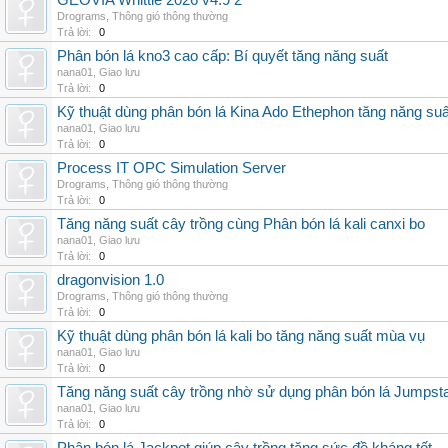
GEOVIA Whittle 2026 v4.9 2
Drograms
,
Thông gió thông thường
Trả lời:
0
Phân bón lá kno3 cao cấp: Bí quyết tăng năng suất
nana01
,
Giao lưu
Trả lời:
0
Kỹ thuật dùng phân bón lá Kina Ado Ethephon tăng năng suấ
nana01
,
Giao lưu
Trả lời:
0
Process IT OPC Simulation Server
Drograms
,
Thông gió thông thường
Trả lời:
0
Tăng năng suất cây trồng cùng Phân bón lá kali canxi bo
nana01
,
Giao lưu
Trả lời:
0
dragonvision 1.0
Drograms
,
Thông gió thông thường
Trả lời:
0
Kỹ thuật dùng phân bón lá kali bo tăng năng suất mùa vụ
nana01
,
Giao lưu
Trả lời:
0
Tăng năng suất cây trồng nhờ sử dụng phân bón lá Jumpsta
nana01
,
Giao lưu
Trả lời:
0