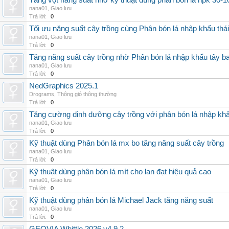
Tăng vọt năng suất nhờ kỹ thuật dùng phân bón lá npk 30-1
nana01
,
Giao lưu
Trả lời:
0
Tối ưu năng suất cây trồng cùng Phân bón lá nhập khẩu thái
nana01
,
Giao lưu
Trả lời:
0
Tăng năng suất cây trồng nhờ Phân bón lá nhập khẩu tây b
nana01
,
Giao lưu
Trả lời:
0
NedGraphics 2025.1
Drograms
,
Thông gió thông thường
Trả lời:
0
Tăng cường dinh dưỡng cây trồng với phân bón lá nhập kh
nana01
,
Giao lưu
Trả lời:
0
Kỹ thuật dùng Phân bón lá mx bo tăng năng suất cây trồng
nana01
,
Giao lưu
Trả lời:
0
Kỹ thuật dùng phân bón lá mít cho lan đạt hiệu quả cao
nana01
,
Giao lưu
Trả lời:
0
Kỹ thuật dùng phân bón lá Michael Jack tăng năng suất
nana01
,
Giao lưu
Trả lời:
0